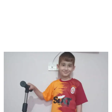
Hamza,çok Istediği
Galatasaray
Formasına Ve
Hayalindeki
Scootera Kavuştu.