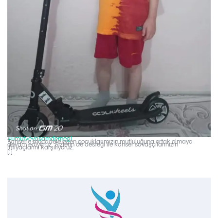
#umutveyasamdernegi
Kanserle mücadele eden çocuklarımızın mutluluğuna ortak olmaya
devam ediyoruz. Sizlerin de desteği ile kanser savaşçılarınızın
ihtiyaçlarını karşılıyoruz.
[:]