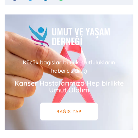
Küçük bağışlar büyük mutlulukların
habercisidir. :)
Kanser Hastalarımıza Hep birlikte
Umut Olalım
BAĞIŞ YAP