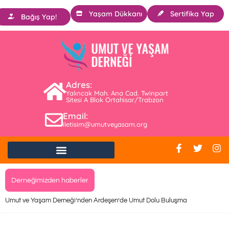
Yaşam Dükkanı
Sertifika Yap
Bağış Yap!
Adres:
Yalıncak Mah. Ana Cad. Twinpart
Sitesi A Blok Ortahisar/Trabzon
Email:
iletisim@umutveyasam.org
Derneğimizden haberler
Umut ve Yaşam Derneği’nden Ardeşen’de Umut Dolu Buluşma