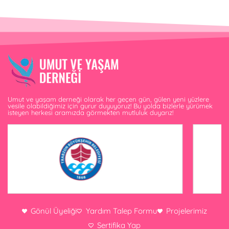
Umut ve yaşam derneği olarak her geçen gün, gülen yeni yüzlere
vesile olabildiğimiz için gurur duyuyoruz! Bu yolda bizlerle yürümek
isteyen herkesi aramızda görmekten mutluluk duyarız!
Gönül Üyeliği
Yardım Talep Formu
Projelerimiz
Sertifika Yap