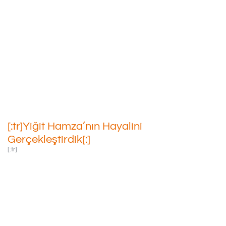
[:tr]Yiğit Hamza’nın Hayalini
Gerçekleştirdik[:]
16/06/2022
[:tr]Yiğit Hamza’nın Hayalini
Gerçekleştirdik[:]
[:tr]
Tedavisi Devam
Eden Kanser
Savaşçımız Yiğit