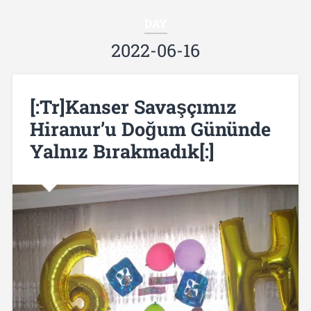
DAY
2022-06-16
[:tr]Kanser Savaşçımız
Hiranur’u Doğum Gününde
Yalnız Bırakmadık[:]