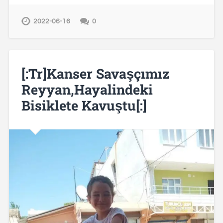
2022-06-16
0
[:tr]Kanser Savaşçımız
Reyyan,Hayalindeki
Bisiklete Kavuştu[:]