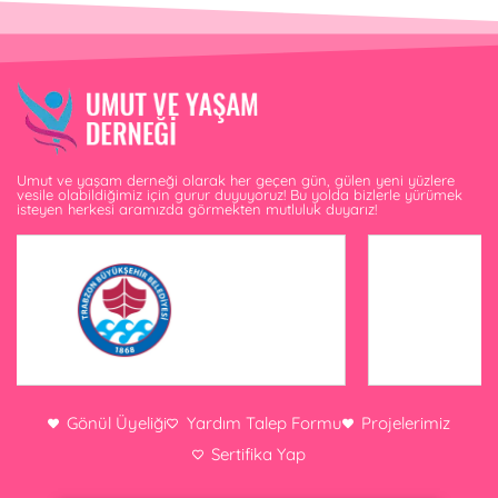
Umut ve yaşam derneği olarak her geçen gün, gülen yeni yüzlere
vesile olabildiğimiz için gurur duyuyoruz! Bu yolda bizlerle yürümek
isteyen herkesi aramızda görmekten mutluluk duyarız!
Gönül Üyeliği
Yardım Talep Formu
Projelerimiz
Sertifika Yap