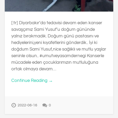
[:tr] Diyarbakır’da tedavisi devam eden kanser
savaşçımız Sami Yusuf’u doğum gününde
yalnız bırakmadık. Doğum günü pastasını ve
hediyelerini,yeni kıyafetlerini gönderdik.. İyi ki
doğdum Sami Yusuf,nice sağlıklı ve mutlu yaşlar
seninle olsun.. #umutveyasamdernegi Kanserle
mücadele eden çocuklarımızın mutluluğuna
ortak olmaya devam…
Continue Reading →
2022-06-16
0