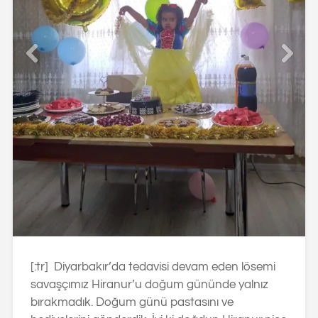
[:tr] Diyarbakır’da tedavisi devam eden lösemi
savaşçımız Hiranur’u doğum gününde yalnız
bırakmadık. Doğum günü pastasını ve