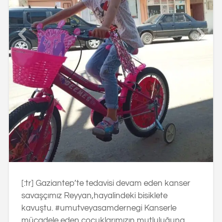
[:tr] Gaziantep’te tedavisi devam eden kanser
savaşçımız Reyyan,hayalindeki bisiklete
kavuştu. #umutveyasamdernegi Kanserle
mücadele eden çocuklarımızın mutluluğuna