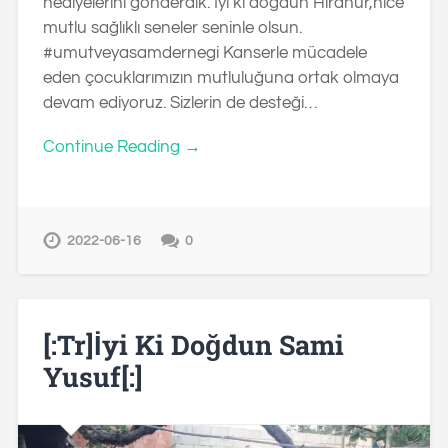
hediyelerini gönderdik. İyi ki doğdun Hiranur,nice
mutlu sağlıklı seneler seninle olsun.
#umutveyasamdernegi Kanserle mücadele
eden çocuklarımızın mutluluğuna ortak olmaya
devam ediyoruz. Sizlerin de desteği…
Continue Reading →
2022-06-16
0
[:tr]İyi Ki Doğdun Sami
Yusuf[:]