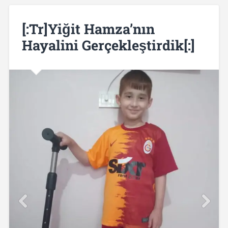
[:tr]Yiğit Hamza’nın
Hayalini Gerçekleştirdik[:]