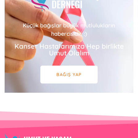
Küçük bağışlar büyük mutlulukların
habercisidir. :)
Kanser Hastalarımıza Hep birlikte
Umut Olalım
BAĞIŞ YAP