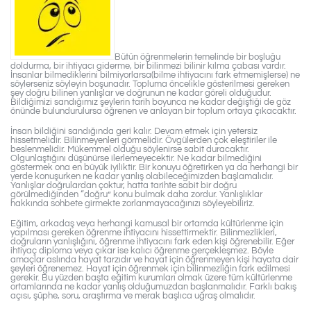
Bütün öğrenmelerin temelinde bir boşluğu
doldurma, bir ihtiyacı giderme, bir bilinmezi bilinir kılma çabası vardır.
İnsanlar bilmediklerini bilmiyorlarsa(bilme ihtiyacını fark etmemişlerse) ne
söylerseniz söyleyin boşunadır. Topluma öncelikle gösterilmesi gereken
şey doğru bilinen yanlışlar ve doğrunun ne kadar göreli olduğudur.
Bildiğimizi sandığımız şeylerin tarih boyunca ne kadar değiştiği de göz
önünde bulundurulursa öğrenen ve anlayan bir toplum ortaya çıkacaktır.
İnsan bildiğini sandığında geri kalır. Devam etmek için yetersiz
hissetmelidir. Bilinmeyenleri görmelidir. Övgülerden çok eleştiriler ile
beslenmelidir. Mükemmel olduğu söylenirse sabit duracaktır.
Olgunlaştığını düşünürse ilerlemeyecektir. Ne kadar bilmediğini
göstermek ona en büyük iyiliktir. Bir konuyu öğretirken ya da herhangi bir
yerde konuşurken ne kadar yanlış olabileceğimizden başlamalıdır.
Yanlışlar doğrulardan çoktur, hatta tarihte sabit bir doğru
görülmediğinden “doğru” konu bulmak daha zordur. Yanlışlıklar
hakkında sohbete girmekte zorlanmayacağınızı söyleyebiliriz.
Eğitim, arkadaş veya herhangi kamusal bir ortamda kültürlenme için
yapılması gereken öğrenme ihtiyacını hissettirmektir. Bilinmezlikleri,
doğruların yanlışlığını, öğrenme ihtiyacını fark eden kişi öğrenebilir. Eğer
ihtiyaç diploma veya çıkar ise kalıcı öğrenme gerçekleşmez. Böyle
amaçlar aslında hayat tarzıdır ve hayat için öğrenmeyen kişi hayata dair
şeyleri öğrenemez. Hayat için öğrenmek için bilinmezliğin fark edilmesi
gerekir. Bu yüzden başta eğitim kurumları olmak üzere tüm kültürlenme
ortamlarında ne kadar yanlış olduğumuzdan başlanmalıdır. Farklı bakış
açısı, şüphe, soru, araştırma ve merak başlıca uğraş olmalıdır.