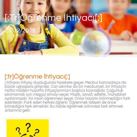
[:tr]Öğrenme İhtiyacı[:]
24/12/2018
[:tr]Öğrenme İhtiyacı[:]
[:tr]İnsan ihtiyaç duyduğunda harekete geçer. Mecbur kalmadıkça da
büyük uğraşlara girişmez. Can sıkıntısı da bir mecburiyet, bir ihtiyaçtır.
Hatta modern hayatta ihtiyaçlarımızın başlıca kaynağıdır. Çoğunluk
sıkılmamak için meşgul olmayı seçer. Müzik, sanat, estetik, muhabbet
oyalanmadır. Az insan öğrenmeyi seçer. Onlar hayatın bilinmezliğini fark
edenlerdir. Fark eden herkes öğrenir. Öğrenmek isteyen de önce
bilmediğini fark etmelidir. Bu halde öğretmek bilinmezi fark ettirmek
anlamına gelir.