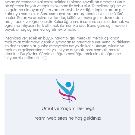
Amaç öğrenmenin kalitesini belirler. Diploma zavallı bir amaçtır. Bütün
bir öğrenim hayatı ve toplum özenme ile heba olur. Temelinde şüphe ve
sorgulama olmayan eğitim zaman kaybıdır ve diğer toplumlardan geri
kalmaya neden olur. Soru sormayan vatandaş kendine verilen kültürü
unutur. Soran ve araştıran vatandaş kültür vermeye gerek duymadan
araştıracak ve öğrenecektir. Kalıcı öğrenme insanlara soru sordurmak ve
öğrenme ihtiyacını fark ettirmek ile mümkündür. Buna göre eğitimde en
büyük amaç öğrenmeyi öğretmek olmalıdır.
İnsanlara verilecek en büyük hayat bilgisi meraktır. Merak aşılanan
toplumlar zorlamaya gerek duymadan iyi hayatlar sürer. Kendi bildiklerini
en doğru sananlar, şüphe etmeyenler ise yolda kalır. Bireyin, ailenin ve
toplumun gelişmesinde tek yol ihtiyaç duymak, soru sormak, merak
etmektir. Bu yüzden öğretmek öğrenmeyi öğretmek olmalı, öğrenme
ihtiyacı hissettirmelidir.[:]
Umut ve Yaşam Derneği
resmi web sitesine hoş geldiniz!