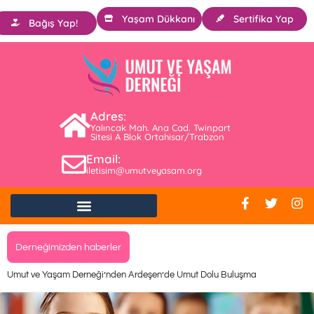
Yaşam Dükkanı
Sertifika Yap
Bağış Yap!
Adres:
Yalıncak Mah. Ana Cad. Twinpart
Sitesi A Blok Ortahisar/Trabzon
Email:
iletisim@umutveyasam.org
Derneğimizden haberler
Umut ve Yaşam Derneği’nden Ardeşen’de Umut Dolu Buluşma