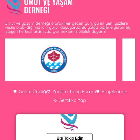
Umut ve yaşam derneği olarak her geçen gün, gülen yeni yüzlere
vesile olabildiğimiz için gurur duyuyoruz! Bu yolda bizlerle yürümek
isteyen herkesi aramızda görmekten mutluluk duyarız!
Gönül Üyeliği
Yardım Talep Formu
Projelerimiz
Sertifika Yap
Bizi Takip Edin