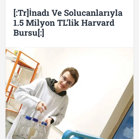
[:tr]İnadı Ve Solucanlarıyla
1.5 Milyon TL’lik Harvard
Bursu[:]