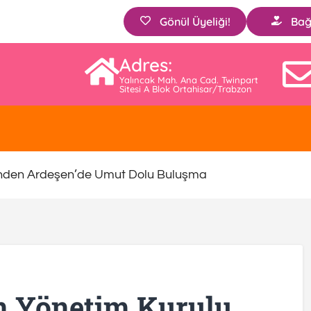
Gönül Üyeliği!
Bağ
Adres:
Yalıncak Mah. Ana Cad. Twinpart
Sitesi A Blok Ortahisar/Trabzon
nden Ardeşen’de Umut Dolu Buluşma
in Yönetim Kurulu