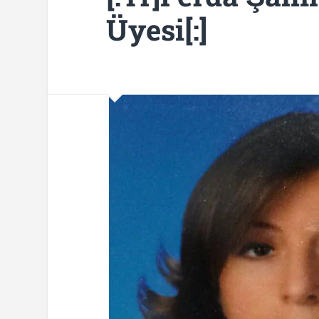
Üyesi[:]