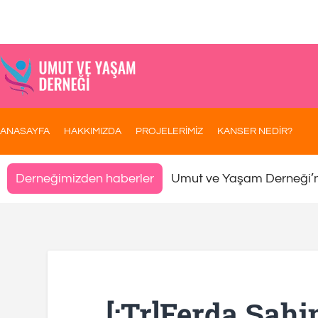
ANASAYFA
HAKKIMIZDA
PROJELERİMİZ
KANSER NEDİR?
Umut ve Yaşam Derneği’
Derneğimizden haberler
[:tr]Ferda Şah