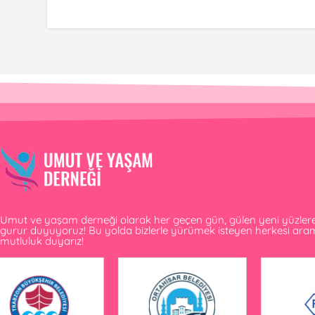
Umut ve yaşam derneği olarak her geçen gün, gülen yeni yüzlere v
gurur duyuyoruz! Bu yolda bizlerle yürümek isteyen herkesi ar
mutluluk duyarız!