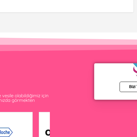
Bizi
esile olabildiğimiz için
amızda görmekten