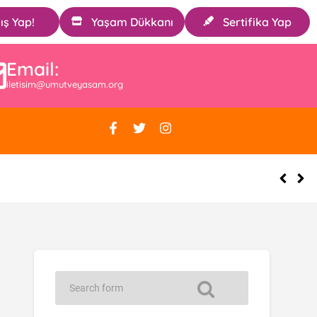
ış Yap!
Yaşam Dükkanı
Sertifika Yap
Email:
iletisim@umutveyasam.org