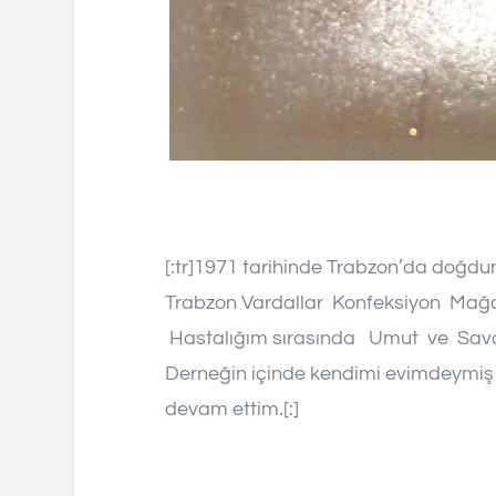
[:tr]1971 tarihinde Trabzon’da doğd
Trabzon Vardallar Konfeksiyon Mağaz
Hastalığım sırasında Umut ve Sava
Derneğin içinde kendimi evimdeymiş 
devam ettim.[:]