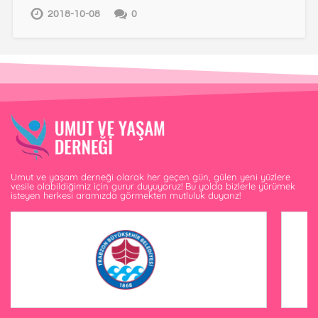
2018-10-08
0
Umut ve yaşam derneği olarak her geçen gün, gülen yeni yüzlere
vesile olabildiğimiz için gurur duyuyoruz! Bu yolda bizlerle yürümek
isteyen herkesi aramızda görmekten mutluluk duyarız!