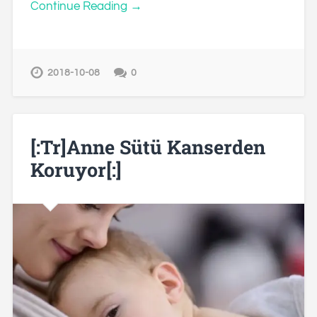
Continue Reading →
2018-10-08
0
[:tr]Anne Sütü Kanserden
Koruyor[:]