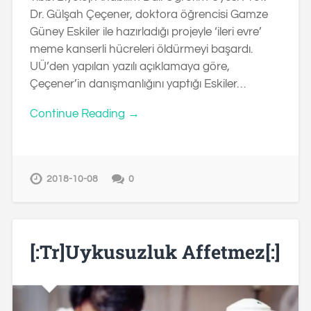
Dr. Gülşah Çeçener, doktora öğrencisi Gamze
Güney Eskiler ile hazırladığı projeyle ‘ileri evre’
meme kanserli hücreleri öldürmeyi başardı.
UÜ’den yapılan yazılı açıklamaya göre,
Çeçener’in danışmanlığını yaptığı Eskiler…
Continue Reading →
2018-10-08
0
[:tr]Uykusuzluk Affetmez[:]