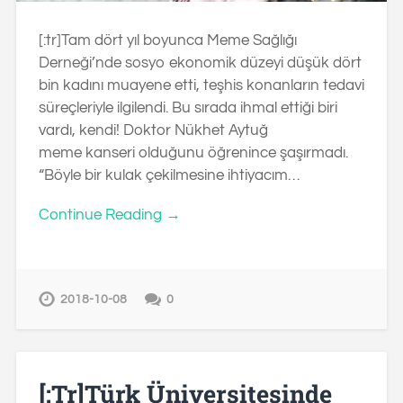
[:tr]Tam dört yıl boyunca Meme Sağlığı
Derneği’nde sosyo ekonomik düzeyi düşük dört
bin kadını muayene etti, teşhis konanların tedavi
süreçleriyle ilgilendi. Bu sırada ihmal ettiği biri
vardı, kendi! Doktor Nükhet Aytuğ
meme kanseri olduğunu öğrenince şaşırmadı.
“Böyle bir kulak çekilmesine ihtiyacım…
Continue Reading →
2018-10-08
0
[:tr]Türk Üniversitesinde