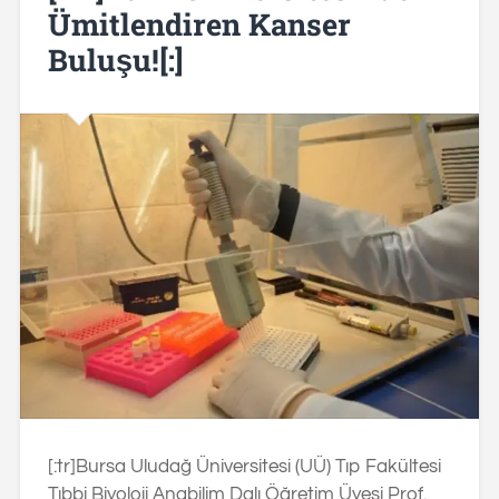
Ümitlendiren Kanser
Buluşu![:]
[:tr]Bursa Uludağ Üniversitesi (UÜ) Tıp Fakültesi
Tıbbi Biyoloji Anabilim Dalı Öğretim Üyesi Prof.