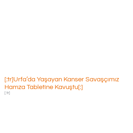
[:tr]Urfa’da Yaşayan Kanser
Savaşçımız Hamza Tabletine
Kavuştu[:]
10/02/2021
[:tr]Urfa’da Yaşayan Kanser Savaşçımız
Hamza Tabletine Kavuştu[:]
[:tr]
Hamza’yı
Hayalindeki Tablete
Kavuşturduk.