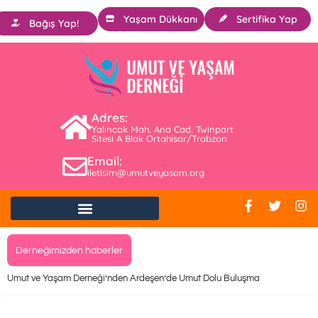
Yaşam Dükkanı
Sertifika Yap
Bağış Yap!
Adres:
Yalıncak Mah. Ana Cad. Twinpart
Sitesi A Blok Ortahisar/Trabzon
Email:
iletisim@umutveyasam.org
Derneğimizden haberler
Umut ve Yaşam Derneği’nden Ardeşen’de Umut Dolu Buluşma