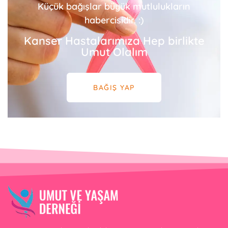
Küçük bağışlar büyük mutlulukların
habercisidir. :)
Kanser Hastalarımıza Hep birlikte
Umut Olalım
BAĞIŞ YAP