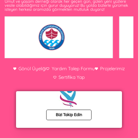
Umut ve yaşam derneği olarak her geçen gün, gülen yeni yüzlere
vesile olabildiğimiz için gurur duyuyoruz! Bu yolda bizlerle yürümek
isteyen herkesi aramızda görmekten mutluluk duyarız!
Gönül Üyeliği
Yardım Talep Formu
Projelerimiz
Sertifika Yap
Bizi Takip Edin