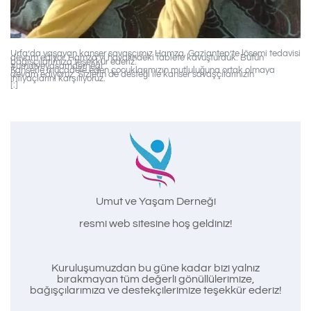
Urfa’da yaşayan kanser savaşçımız Hamza, Gaziantep’te lösemi tedavisi
devam ediyor. Hamza’yı hayalindeki tablete kavuşturduk. Bütün
bağışçılarımıza teşekkür ederiz.
#umutveyasamdernegi
Kanserle mücadele eden çocuklarımızın mutluluğuna ortak olmaya
devam ediyoruz. Sizlerin de desteği ile kanser savaşçılarınızın
ihtiyaçlarını karşılıyoruz.
[:]
Umut ve Yaşam Derneği
resmi web sitesine hoş geldiniz!
Kuruluşumuzdan bu güne kadar bizi yalnız
bırakmayan tüm değerli gönüllülerimize,
bağışçılarımıza ve destekçilerimize teşekkür ederiz!