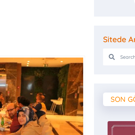
Sitede A
SON G