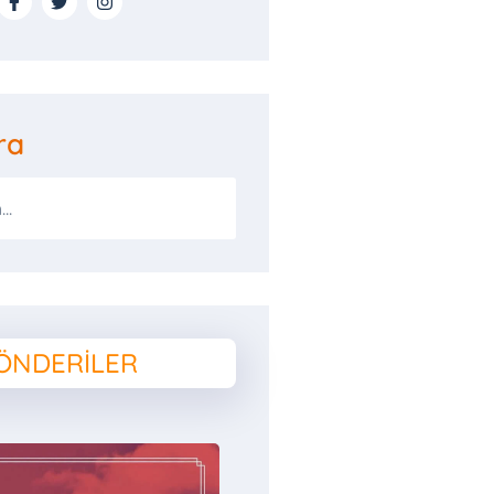
ra
ÖNDERILER