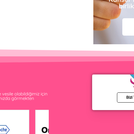
birl
esile olabildiğimiz için
amızda görmekten
Bizi