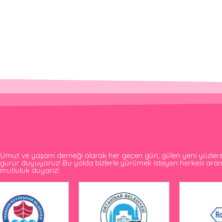
Umut ve yaşam derneği olarak her geçen gün, gülen yeni yüzlere v
gurur duyuyoruz! Bu yolda bizlerle yürümek isteyen herkesi ar
mutluluk duyarız!