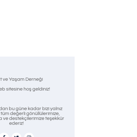
t ve Yaşam Derneği
b sitesine hoş geldiniz!
an bu güne kadar bizi yalnız
üm değerli gönüllülerimize,
a ve destekçilerimize teşekkür
ederiz!