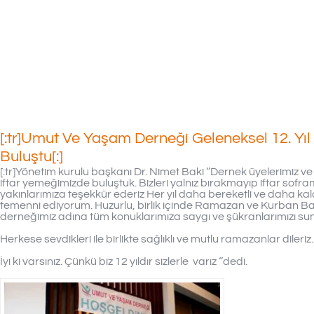
01/06/2018
[:tr]Umut Ve Yaşam Derneği Geleneksel 12. Yıl
Buluştu[:]
[:tr]Yönetim kurulu başkanı Dr. Nimet Baki ‘’Dernek üyelerimiz v
iftar yemeğimizde buluştuk. Bizleri yalnız bırakmayıp iftar sofra
yakınlarımıza teşekkür ederiz Her yıl daha bereketli ve daha kala
temenni ediyorum. Huzurlu, birlik içinde Ramazan ve Kurban B
derneğimiz adına tüm konuklarımıza saygı ve şükranlarımızı su
Herkese sevdikleri ile birlikte sağlıklı ve mutlu ramazanlar dileriz.
İyi ki varsınız. Çünkü biz 12 yıldır sizlerle varız ‘’dedi.