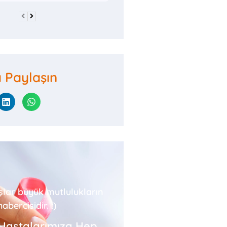
ı Paylaşın
şlar büyük mutlulukların
habercisidir. :)
Hastalarımıza Hep