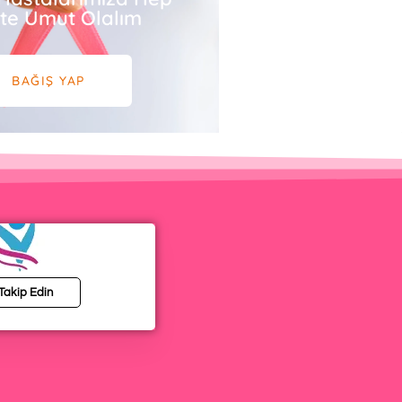
ikte Umut Olalım
BAĞIŞ YAP
 Takip Edin