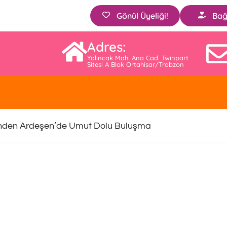
Gönül Üyeliği!
Bağ
Adres:
Yalıncak Mah. Ana Cad. Twinpart
Sitesi A Blok Ortahisar/Trabzon
nden Ardeşen’de Umut Dolu Buluşma
neksel 12. Yıl İftar Yemeğinde 