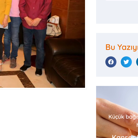
Bu Yazıy
Küçük bağı
Kanser 