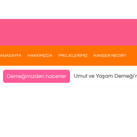
ANASAYFA
HAKKIMIZDA
PROJELERİMİZ
KANSER NEDİR?
Umut ve Yaşam Derneği’
Derneğimizden haberler
[:tr]Umut Ve Yaşam Derneği Gele
Buluştu[:]