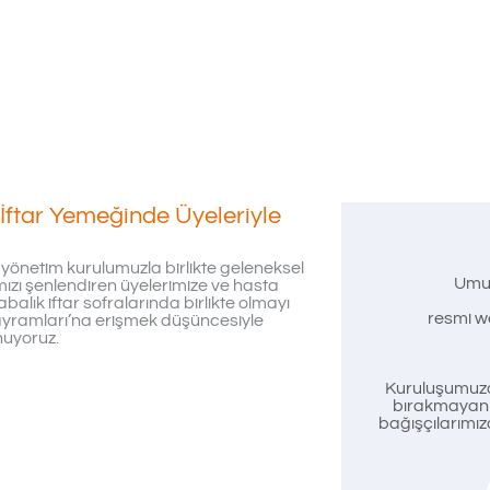
 İftar Yemeğinde Üyeleriyle
e yönetim kurulumuzla birlikte geleneksel
Umu
mızı şenlendiren üyelerimize ve hasta
balık iftar sofralarında birlikte olmayı
resmi we
ayramları’na erişmek düşüncesiyle
nuyoruz.
Kuruluşumuzd
bırakmayan t
bağışçılarımız