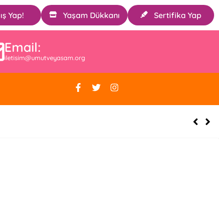
ış Yap!
Yaşam Dükkanı
Sertifika Yap
Email:
iletisim@umutveyasam.org
Üyeleriyle