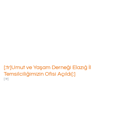
[:tr]Umut Ve Yaşam Derneği
Elazığ İl Temsilciliğimizin Ofisi
Açıldı[:]
17/09/2020
[:tr]Umut ve Yaşam Derneği Elazığ İl
Temsilciliğimizin Ofisi Açıldı[:]
[:tr]
Umut Ve Yaşam
Derneği Elazığ İl
Temsilciliğimizin