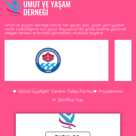
Umut ve yaşam derneği olarak her geçen gün, gülen yeni yüzlere
vesile olabildiğimiz için gurur duyuyoruz! Bu yolda bizlerle yürümek
isteyen herkesi aramızda görmekten mutluluk duyarız!
Gönül Üyeliği
Yardım Talep Formu
Projelerimiz
Sertifika Yap