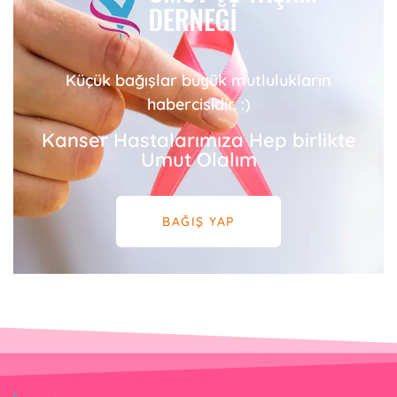
Küçük bağışlar büyük mutlulukların
habercisidir. :)
Kanser Hastalarımıza Hep birlikte
Umut Olalım
BAĞIŞ YAP