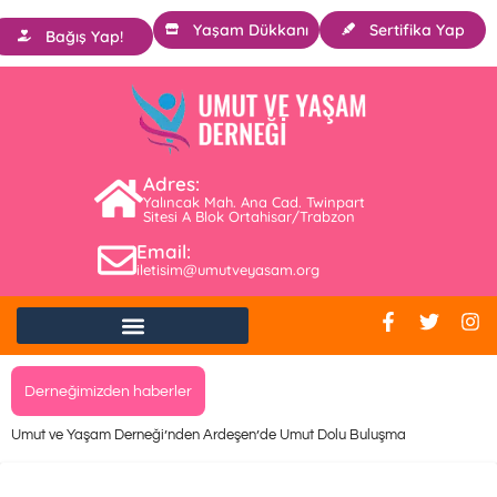
Yaşam Dükkanı
Sertifika Yap
Bağış Yap!
Adres:
Yalıncak Mah. Ana Cad. Twinpart
Sitesi A Blok Ortahisar/Trabzon
Email:
iletisim@umutveyasam.org
Derneğimizden haberler
Umut ve Yaşam Derneği’nden Ardeşen’de Umut Dolu Buluşma