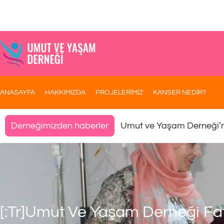
ANASAYFA
HAKKIMIZDA
PROJELERİMİZ
KANSER NEDİR?
Umut ve Yaşam Derneği’
Derneğimizden haberler
[:tr]Umut Ve Yaşam Derneği Fatm