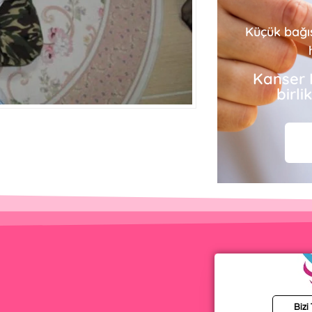
Küçük bağı
Kanser 
birl
Bizi