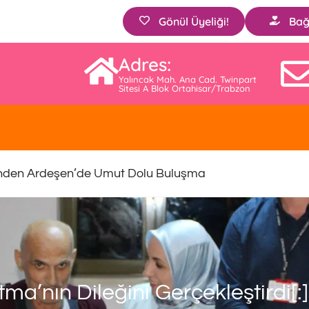
Gönül Üyeliği!
Bağ
Adres:
Yalıncak Mah. Ana Cad. Twinpart
Sitesi A Blok Ortahisar/Trabzon
nden Ardeşen’de Umut Dolu Buluşma
a’nın Dileğini Gerçekleştirdi[:]