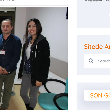
Sitede A
SON G