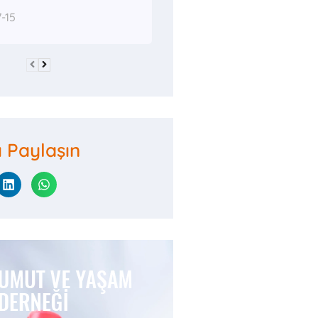
-15
ı Paylaşın