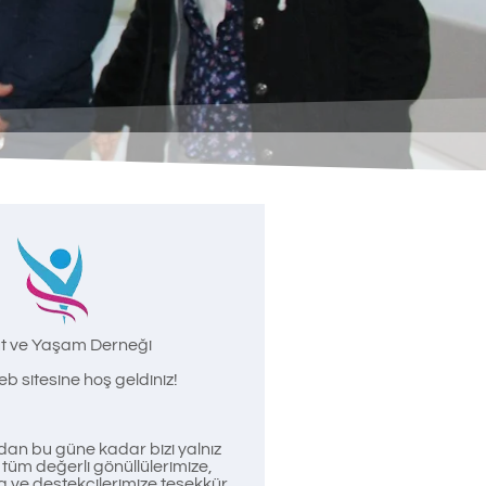
t ve Yaşam Derneği
b sitesine hoş geldiniz!
an bu güne kadar bizi yalnız
üm değerli gönüllülerimize,
a ve destekçilerimize teşekkür