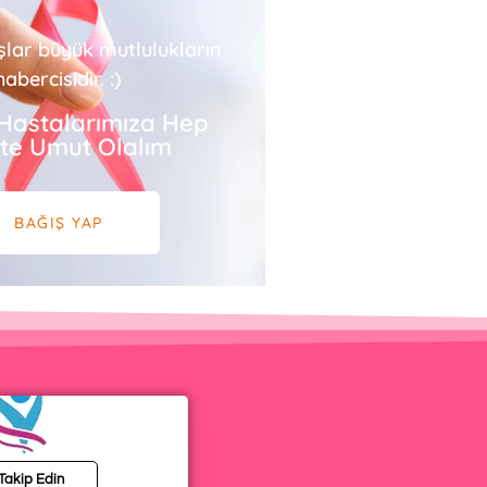
şlar büyük mutlulukların
habercisidir. :)
Hastalarımıza Hep
ikte Umut Olalım
BAĞIŞ YAP
 Takip Edin