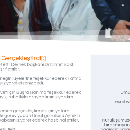
Gerçekleştirdi[:]
 etti. Dernek başkanı Dr.Nimet Baki,
f ettiler.
neğini üyelerine teşekkür ederek Fatma
 ziyaret etseniz dedi.
veti için Büşra Hanıma teşekkür ederek
Umu
z, rahatlıkla arayabilirsiniz yardım
resmi we
hemen gerçekleştirmek için yollara
e görev yapan Umut gönüllüsü Aytekin
asını ziyaret ederek hasbihal ettiler.
Kuruluşumuzd
bırakmayan t
i iletti.
bağışçılarımız