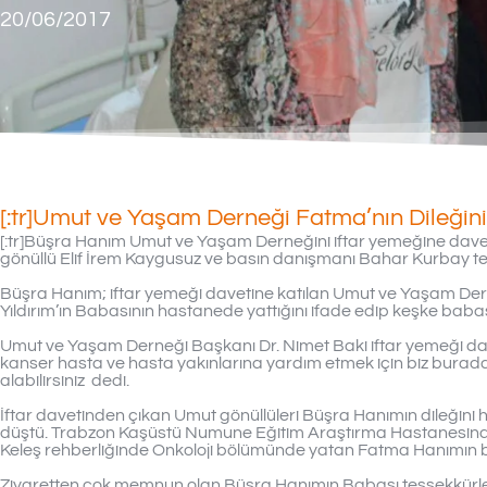
20/06/2017
[:tr]Umut ve Yaşam Derneği Fatma’nın Dileğini 
[:tr]Büşra Hanım Umut ve Yaşam Derneğini iftar yemeğine davet
gönüllü Elif İrem Kaygusuz ve basın danışmanı Bahar Kurbay teşri
Büşra Hanım; iftar yemeği davetine katılan Umut ve Yaşam Der
Yıldırım’ın Babasının hastanede yattığını ifade edip keşke babası
Umut ve Yaşam Derneği Başkanı Dr. Nimet Baki iftar yemeği da
kanser hasta ve hasta yakınlarına yardım etmek için biz buradayı
alabilirsiniz dedi.
İftar davetinden çıkan Umut gönüllüleri Büşra Hanımın dileğini 
düştü. Trabzon Kaşüstü Numune Eğitim Araştırma Hastanesind
Keleş rehberliğinde Onkoloji bölümünde yatan Fatma Hanımın bab
Ziyaretten çok memnun olan Büşra Hanımın Babası teşşekkürlerin