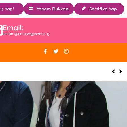
ış Yap!
Yaşam Dükkanı
Sertifika Yap
Email:
iletisim@umutveyasam.org