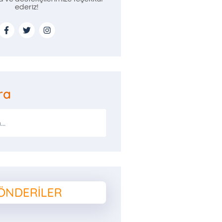
ederiz!
ra
ÖNDERILER