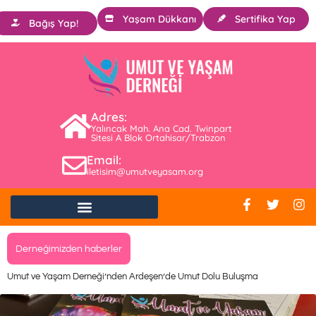
Yaşam Dükkanı
Sertifika Yap
Bağış Yap!
Adres:
Yalıncak Mah. Ana Cad. Twinpart
Sitesi A Blok Ortahisar/Trabzon
Email:
iletisim@umutveyasam.org
Derneğimizden haberler
Umut ve Yaşam Derneği’nden Ardeşen’de Umut Dolu Buluşma