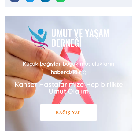
Küçük bağışlar büyük mutlulukların
habercisidir. :)
Kanser Hastalarımıza Hep birlikte
Umut Olalım
BAĞIŞ YAP