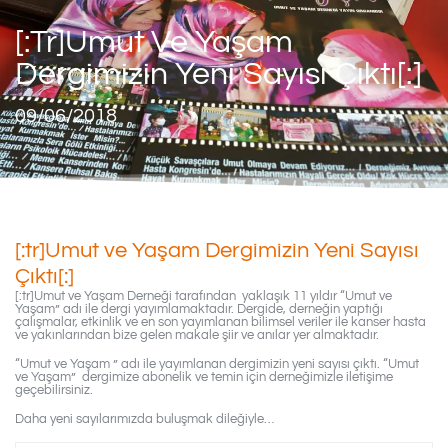
[:tr]Umut Ve Yaşam
Dergimizin Yeni Sayısı Çıktı[:]
09/06/2018
[:tr]Umut ve Yaşam Dergimizin Yeni Sayısı
Çıktı[:]
[:tr]Umut ve Yaşam Derneği tarafından yaklaşık 11 yıldır “Umut ve
Yaşam” adı ile dergi yayımlamaktadır. Dergide, derneğin yaptığı
çalışmalar, etkinlik ve en son yayımlanan bilimsel veriler ile kanser hasta
ve yakınlarından bize gelen makale şiir ve anılar yer almaktadır.
“Umut ve Yaşam ” adı ile yayımlanan dergimizin yeni sayısı çıktı. “Umut
ve Yaşam” dergimize abonelik ve temin için derneğimizle iletişime
geçebilirsiniz.
Daha yeni sayılarımızda buluşmak dileğiyle…