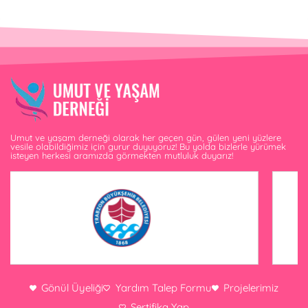
Umut ve yaşam derneği olarak her geçen gün, gülen yeni yüzlere
vesile olabildiğimiz için gurur duyuyoruz! Bu yolda bizlerle yürümek
isteyen herkesi aramızda görmekten mutluluk duyarız!
Gönül Üyeliği
Yardım Talep Formu
Projelerimiz
Sertifika Yap