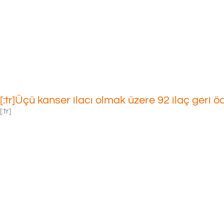
04/08/2019
[:tr]Üçü kanser ilacı olmak üzere 92 ilaç geri 
[:tr]
Bakan Duyu
3’ü Kanser
Tedavisind