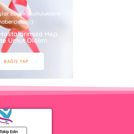
şlar büyük mutlulukların
habercisidir. :)
Hastalarımıza Hep
ikte Umut Olalım
BAĞIŞ YAP
 Takip Edin