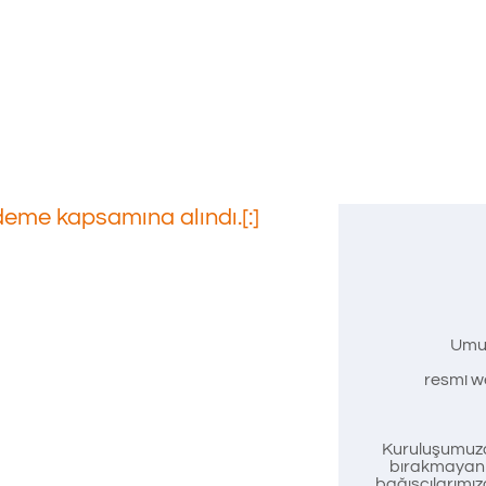
ödeme kapsamına alındı.[:]
rdu:
Umu
resmi we
e
Kuruluşumuzd
bırakmayan t
bağışçılarımız