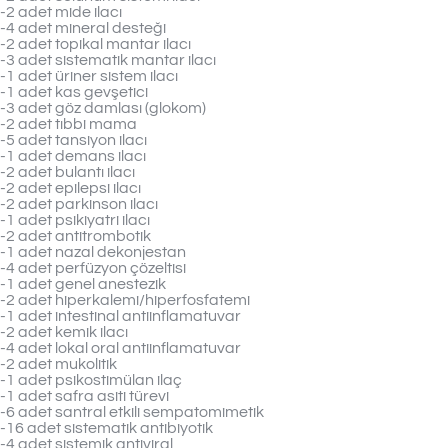
-2 adet mide ilacı
-4 adet mineral desteği
-2 adet topikal mantar ilacı
-3 adet sistematik mantar ilacı
-1 adet üriner sistem ilacı
-1 adet kas gevşetici
-3 adet göz damlası (glokom)
-2 adet tıbbi mama
-5 adet tansiyon ilacı
-1 adet demans ilacı
-2 adet bulantı ilacı
-2 adet epilepsi ilacı
-2 adet parkinson ilacı
-1 adet psikiyatri ilacı
-2 adet antitrombotik
-1 adet nazal dekonjestan
-4 adet perfüzyon çözeltisi
-1 adet genel anestezik
-2 adet hiperkalemi/hiperfosfatemi
-1 adet intestinal antiinflamatuvar
-2 adet kemik ilacı
-4 adet lokal oral antiinflamatuvar
-2 adet mukolitik
-1 adet psikostimülan ilaç
-1 adet safra asiti türevi
-6 adet santral etkili sempatomimetik
-16 adet sistematik antibiyotik
-4 adet sistemik antiviral