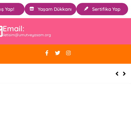
ış Yap!
Yaşam Dükkanı
Sertifika Yap
Email:
iletisim@umutveyasam.org
 Alındı.[:]