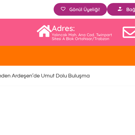
Gönül Üyeliği!
Bağ
Adres:
Yalıncak Mah. Ana Cad. Twinpart
Sitesi A Blok Ortahisar/Trabzon
nden Ardeşen’de Umut Dolu Buluşma
re 92 Ilaç Geri Ödeme Kapsamına