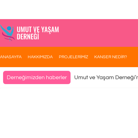
ANASAYFA
HAKKIMIZDA
PROJELERİMİZ
KANSER NEDİR?
Umut ve Yaşam Derneği’
Derneğimizden haberler
[:tr]Üçü Kanser Ilacı Olmak Üze