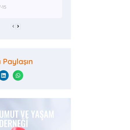
-15
ı Paylaşın