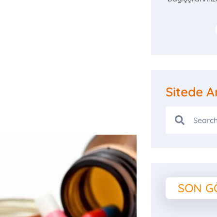
2 Ilaç
 Ödeme
Sitede A
ındı.
SON G