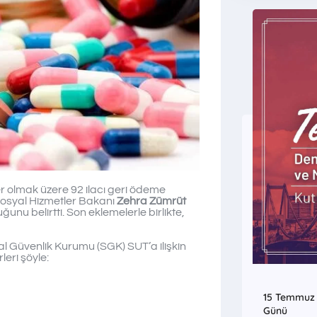
er olmak üzere 92 ilacı geri ödeme
e Sosyal Hizmetler Bakanı
Zehra Zümrüt
ğunu belirtti. Son eklemelerle birlikte,
 Güvenlik Kurumu (SGK) SUT’a ilişkin
leri şöyle:
15 Temmuz D
Günü