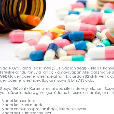
Sağlık Uygulama Tebliği’nde (SUT) yapılan değişiklikle 3’ü kans
listesine alındı. Konuyla ilgili açıklamayı yapan Aile, Çalışma v
Selçuk
, geri ödeme listesinde alınan ilaçlardan 82’sinin yerli oldu
geri ödeme listesindeki ilaçların sayısı 8 bin 743 oldu.
Sosyal Güvenlik Kurumu resmi web sitesinde yayımlanan, Sosyal
yeni düzenlemelere göre, geri ödeme listesine alınan ilaçların tür
-3 adet kanser ilacı
-2 adet kontrast madde
-6 adet immunosupresan (bağışıklık baskılayıcı)
-2 adet solunum sistemi ilacı