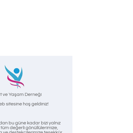
t ve Yaşam Derneği
b sitesine hoş geldiniz!
an bu güne kadar bizi yalnız
üm değerli gönüllülerimize,
a ve destekçilerimize teşekkür