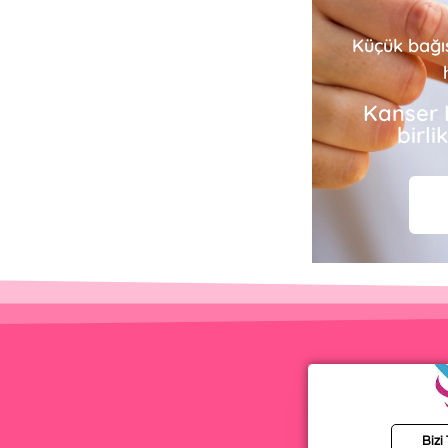
Küçük bağı
Kanser 
birl
Bizi