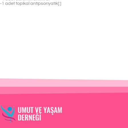
-1 adet topikal antipsoriyatik[:]