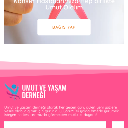
Kanser Hastalarımıza Hep birlikte
Umut Olalım
BAĞIŞ YAP
Umut ve yaşam derneği olarak her geçen gün, gülen yeni yüzlere
vesile olabildiğimiz için gurur duyuyoruz! Bu yolda bizlerle yürümek
isteyen herkesi aramızda görmekten mutluluk duyarız!