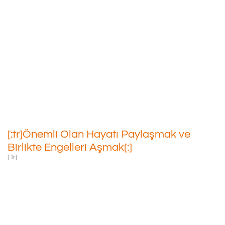
[:tr]Önemli Olan Hayatı
Paylaşmak Ve Birlikte
Engelleri Aşmak[:]
04/12/2020
[:tr]Önemli Olan Hayatı Paylaşmak ve
Birlikte Engelleri Aşmak[:]
[:tr]
Bizi Biz Yapan,
Kolumuz, Gözümüz,
Kulağımız Değil