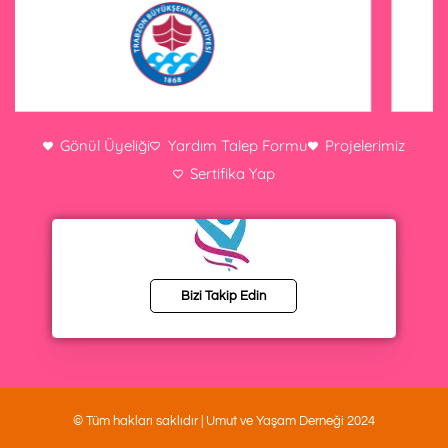
Gönül Üyeliği
Yardım Talep Formu
Projelerimiz
Sertifika Yap
Bizi Takip Edin
© Tüm hakları saklıdır | Umut ve Yaşam Derneği 2024