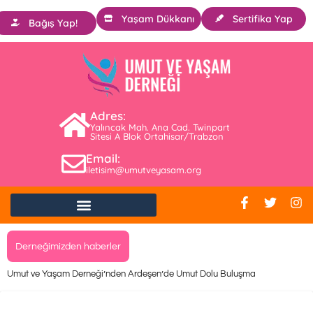
Yaşam Dükkanı
Sertifika Yap
Bağış Yap!
Adres:
Yalıncak Mah. Ana Cad. Twinpart
Sitesi A Blok Ortahisar/Trabzon
Email:
iletisim@umutveyasam.org
Derneğimizden haberler
Umut ve Yaşam Derneği’nden Ardeşen’de Umut Dolu Buluşma