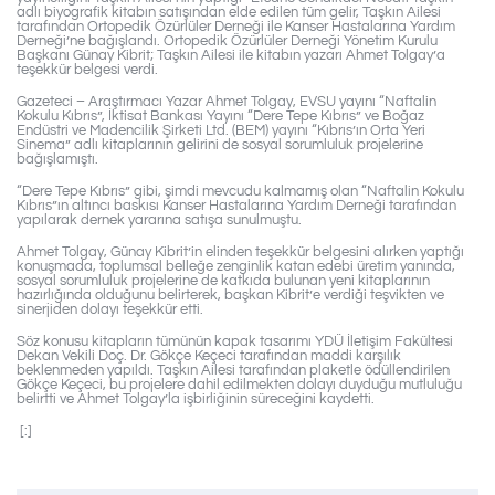
adlı biyografik kitabın satışından elde edilen tüm gelir, Taşkın Ailesi
tarafından Ortopedik Özürlüler Derneği ile Kanser Hastalarına Yardım
Derneği’ne bağışlandı. Ortopedik Özürlüler Derneği Yönetim Kurulu
Başkanı Günay Kibrit; Taşkın Ailesi ile kitabın yazarı Ahmet Tolgay’a
teşekkür belgesi verdi.
Gazeteci – Araştırmacı Yazar Ahmet Tolgay, EVSU yayını “Naftalin
Kokulu Kıbrıs”, İktisat Bankası Yayını “Dere Tepe Kıbrıs” ve Boğaz
Endüstri ve Madencilik Şirketi Ltd. (BEM) yayını “Kıbrıs’ın Orta Yeri
Sinema” adlı kitaplarının gelirini de sosyal sorumluluk projelerine
bağışlamıştı.
“Dere Tepe Kıbrıs” gibi, şimdi mevcudu kalmamış olan “Naftalin Kokulu
Kıbrıs”ın altıncı baskısı Kanser Hastalarına Yardım Derneği tarafından
yapılarak dernek yararına satışa sunulmuştu.
Ahmet Tolgay, Günay Kibrit’in elinden teşekkür belgesini alırken yaptığı
konuşmada, toplumsal belleğe zenginlik katan edebi üretim yanında,
sosyal sorumluluk projelerine de katkıda bulunan yeni kitaplarının
hazırlığında olduğunu belirterek, başkan Kibrit’e verdiği teşvikten ve
sinerjiden dolayı teşekkür etti.
Söz konusu kitapların tümünün kapak tasarımı YDÜ İletişim Fakültesi
Dekan Vekili Doç. Dr. Gökçe Keçeci tarafından maddi karşılık
beklenmeden yapıldı. Taşkın Ailesi tarafından plaketle ödüllendirilen
Gökçe Keçeci, bu projelere dahil edilmekten dolayı duyduğu mutluluğu
belirtti ve Ahmet Tolgay’la işbirliğinin süreceğini kaydetti.
[:]