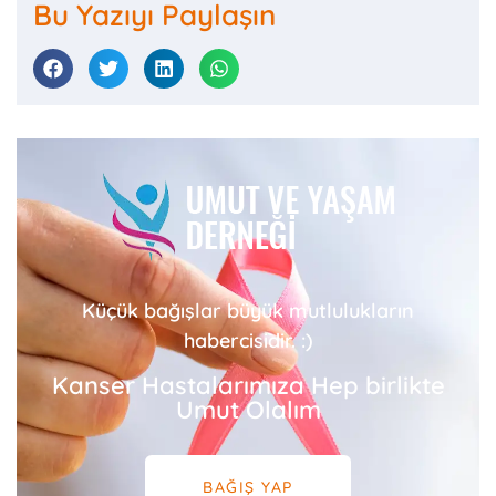
Bu Yazıyı Paylaşın
Küçük bağışlar büyük mutlulukların
habercisidir. :)
Kanser Hastalarımıza Hep birlikte
Umut Olalım
BAĞIŞ YAP