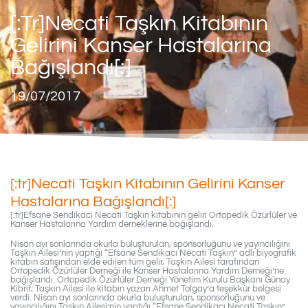
[:tr]Necati Taşkın Kitabının
Gelirini Kanser Hastalarına
Bağışlandı[:]
19/07/2017
[:tr]Necati Taşkın Kitabının Gelirini Kanser
Hastalarına Bağışlandı[:]
[:tr]Efsane Sendikacı Necati Taşkın kitabının geliri Ortopedik Özürlüler ve
Kanser Hastalarına Yardım derneklerine bağışlandı.
Nisan ayı sonlarında okurla buluşturulan, sponsorluğunu ve yayıncılığını
Taşkın Ailesi’nin yaptığı “Efsane Sendikacı Necati Taşkın” adlı biyografik
kitabın satışından elde edilen tüm gelir, Taşkın Ailesi tarafından
Ortopedik Özürlüler Derneği ile Kanser Hastalarına Yardım Derneği’ne
bağışlandı. Ortopedik Özürlüler Derneği Yönetim Kurulu Başkanı Günay
Kibrit; Taşkın Ailesi ile kitabın yazarı Ahmet Tolgay’a teşekkür belgesi
verdi. Nisan ayı sonlarında okurla buluşturulan, sponsorluğunu ve
yayıncılığını Taşkın Ailesi’nin yaptığı “Efsane Sendikacı Necati Taşkın”