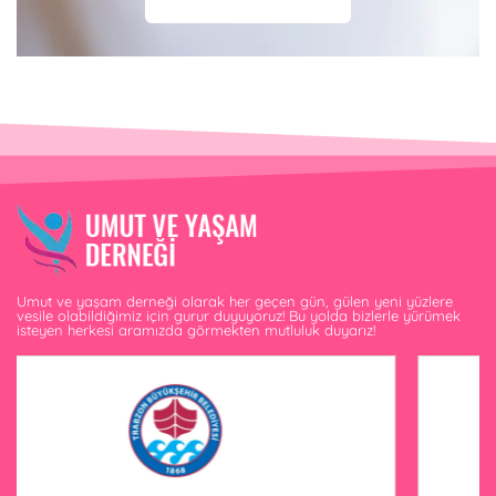
Umut ve yaşam derneği olarak her geçen gün, gülen yeni yüzlere
vesile olabildiğimiz için gurur duyuyoruz! Bu yolda bizlerle yürümek
isteyen herkesi aramızda görmekten mutluluk duyarız!