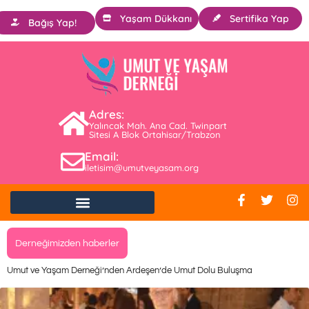
Yaşam Dükkanı
Sertifika Yap
Bağış Yap!
Adres:
Yalıncak Mah. Ana Cad. Twinpart
Sitesi A Blok Ortahisar/Trabzon
Email:
iletisim@umutveyasam.org
Derneğimizden haberler
Umut ve Yaşam Derneği’nden Ardeşen’de Umut Dolu Buluşma