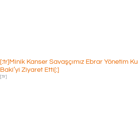
17/07/2020
[:tr]Minik Kanser Savaşçımız Ebrar Yönetim K
Baki’yi Ziyaret Etti[:]
[:tr]
KTÜ Farabi
Hastanesi’