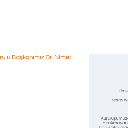
urulu Başkanımız Dr. Nimet
Umu
nde
resmi we
Kuruluşumuzd
bırakmayan t
bağışçılarımız