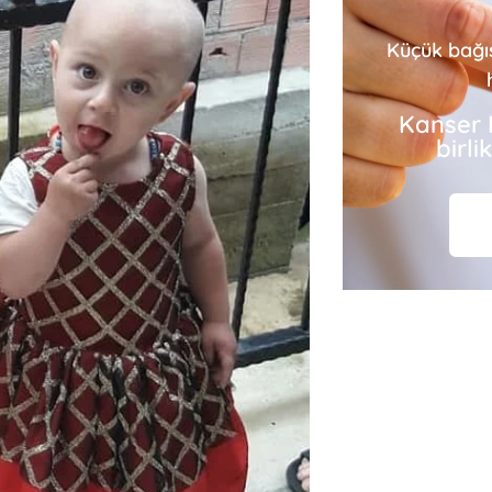
Küçük bağı
Kanser 
birl