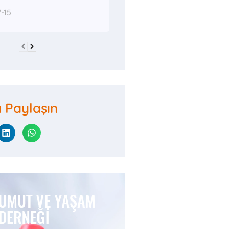
-15
ı Paylaşın