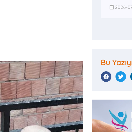
Bizden
2026-07
sesini
k.
Bu Yazıy