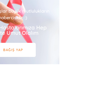
şlar büyük mutlulukların
habercisidir. :)
Hastalarımıza Hep
ikte Umut Olalım
BAĞIŞ YAP