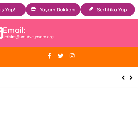
ış Yap!
Yaşam Dükkanı
Sertifika Yap
Email:
iletisim@umutveyasam.org
r. Nimet Baki’yi