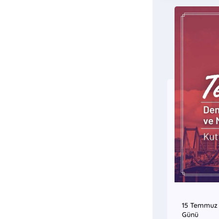
. Küçük
a Ve
15 Temmuz D
Günü