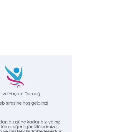
t ve Yaşam Derneği
b sitesine hoş geldiniz!
an bu güne kadar bizi yalnız
üm değerli gönüllülerimize,
a ve destekçilerimize teşekkür