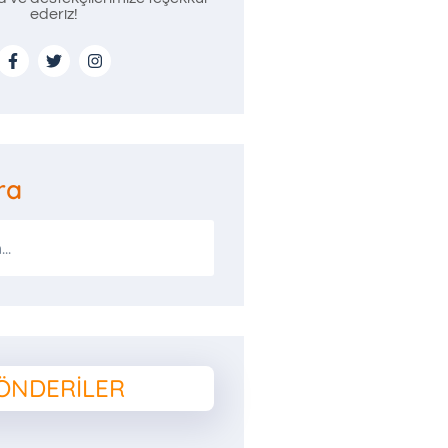
ederiz!
ra
ÖNDERILER