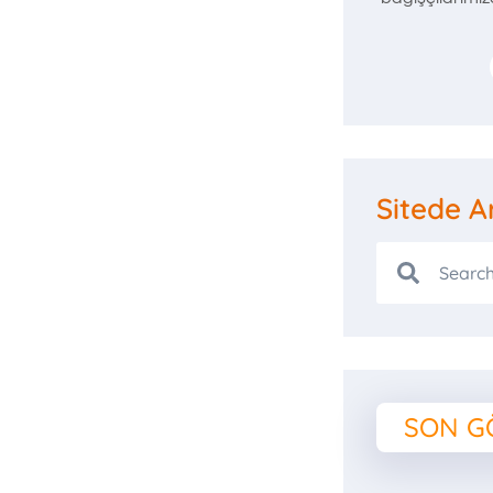
visi
k
aşçımız
Sitede A
etim
kanımız
SON G
ki’yi