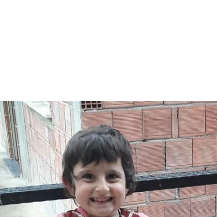
Kardeşine 
Istediği Elbi
Hediye Etti