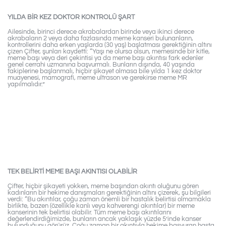
OLURSA…
YILDA BİR KEZ DOKTOR KONTROLÜ ŞART
Ailesinde, birinci derece akrabalardan birinde veya ikinci derece
akrabaların 2 veya daha fazlasında meme kanseri bulunanların,
kontrollerini daha erken yaşlarda (30 yaş) başlatması gerektiğinin altını
çizen Çifter, şunları kaydetti: “Yaşı ne olursa olsun, memesinde bir kitle,
meme başı veya deri çekintisi ya da meme başı akıntısı fark edenler
genel cerrahi uzmanına başvurmalı. Bunların dışında, 40 yaşında
takiplerine başlanmalı, hiçbir şikayet olmasa bile yılda 1 kez doktor
muayenesi, mamografi, meme ultrason ve gerekirse meme MR
yapılmalıdır.”
EĞER MEMENİZDE
ŞEKİL DEĞİŞİKLİĞİ
OLURSA…
TEK BELİRTİ MEME BAŞI AKINTISI OLABİLİR
Çifter, hiçbir şikayeti yokken, meme başından akıntı oluğunu gören
kadınların bir hekime danışmaları gerektiğinin altını çizerek, şu bilgileri
verdi: “Bu akıntılar, çoğu zaman önemli bir hastalık belirtisi olmamakla
birlikte, bazen (özellikle kanlı veya kahverengi akıntılar) bir meme
kanserinin tek belirtisi olabilir. Tüm meme başı akıntılarını
değerlendirdiğimizde, bunların ancak yaklaşık yüzde 5’inde kanser
bulunduğunu görürüz. Çoğu zaman bir akıntıyla hekime başvuran hasta