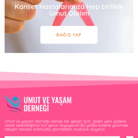
Kanser Hastalarımıza Hep birlikte
Umut Olalım
BAĞIŞ YAP
Umut ve yaşam derneği olarak her geçen gün, gülen yeni yüzlere
vesile olabildiğimiz için gurur duyuyoruz! Bu yolda bizlerle yürümek
isteyen herkesi aramızda görmekten mutluluk duyarız!