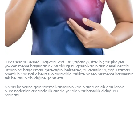
Türk Cerrahi Derneği Başkanı Prof. Dr. Çağatay Çifter, hiçbir şikayeti
yokken meme başından akıntı olduğunu gören kadınların genel cerrahi
uzmanına başvurması gerektiğini belirterek, bu akıntıların, çoğu zaman
önemli bir hastalık belirtisi olmamakla birlikte bazen bir meme kanserinin
tek belirtisi olabildiğine işaret etti.
AA’nın haberine göre; meme kanserinin kadınlarda en sık görülen ve
ölüm nedenleri arasında ilk sırada yer alan bir hastalık olduğunu
hatırlattı.
EĞER MEMENİZDE
ŞEKİL DEĞİŞİKLİĞİ