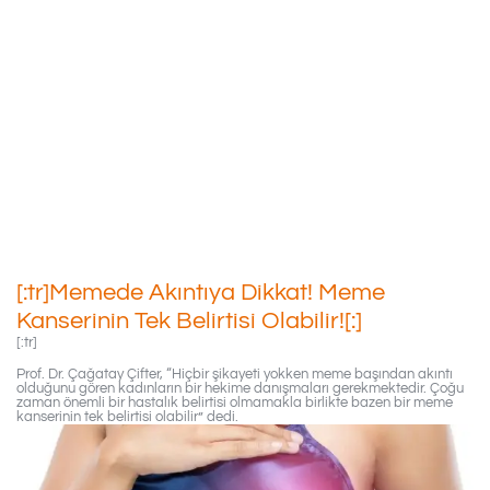
[:tr]Memede Akıntıya Dikkat!
Meme Kanserinin Tek Belirtisi
Olabilir![:]
16/02/2019
[:tr]Memede Akıntıya Dikkat! Meme
Kanserinin Tek Belirtisi Olabilir![:]
[:tr]
Prof. Dr. Çağatay Çifter, “Hiçbir şikayeti yokken meme başından akıntı
olduğunu gören kadınların bir hekime danışmaları gerekmektedir. Çoğu
zaman önemli bir hastalık belirtisi olmamakla birlikte bazen bir meme
kanserinin tek belirtisi olabilir” dedi.