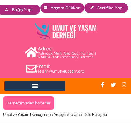
Yaşam Dükkanı
Sertifika Yap
Bağış Yap!
Adres:
Yalıncak Mah. Ana Cad. Twinpart
Sitesi A Blok Ortahisar/Trabzon
Email:
iletisim@umutveyasam.org
Derneğimizden haberler
Umut ve Yaşam Derneği’nden Ardeşen’de Umut Dolu Buluşma