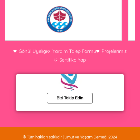
Gönül Üyeliği
Yardım Talep Formu
Projelerimiz
Sertifika Yap
Bizi Takip Edin
© Tüm hakları saklıdır | Umut ve Yaşam Derneği 2024