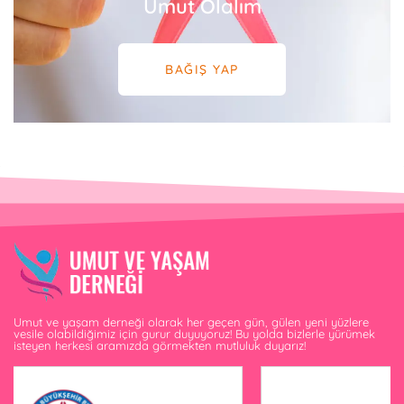
Umut Olalım
BAĞIŞ YAP
Umut ve yaşam derneği olarak her geçen gün, gülen yeni yüzlere
vesile olabildiğimiz için gurur duyuyoruz! Bu yolda bizlerle yürümek
isteyen herkesi aramızda görmekten mutluluk duyarız!