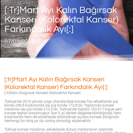
[:tr]Mart Ayı Kalın Bağırsak
Kanseri (Kolorektal Kanser)
Farkındalık Ayı[:]
07/03/2018
[:tr]Mart Ayı Kalın Bağırsak Kanseri
(Kolorektal Kanser) Farkındalık Ayı[:]
[:tr]Kalın Bağırsak Kanseri (Kolorektal Kanser)
Türkiye’de 2014 yılında yaşa standardize kanser hızı erkeklerde yüz
binde 246,8 kadınlarda ise yüz binde 173,6’dır. Toplamda kanser
insidansı ise yüz binde 210,2’dir. Türkiye’de toplam 163.417 kişiye yeni
kanser teşhisi konulmuştur. Son 5 yıl verileri değerlendirildiğinde; hem
kadınlarda hem de erkeklerde istatistiksel açıdan kanser sıklığında
herhangi bir artış ya da azalış olmadığı söylenebilir.
Türkiye kanser insidansı, erkeklerde dünya insidansının üzerinde