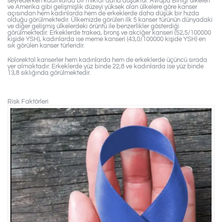
seyrederken kadınlarda bir miktar daha düşüktür. Avrupa Birliği ülkeleri
ve Amerika gibi gelişmişlik düzeyi yüksek olan ülkelere göre kanser
açısından hem kadınlarda hem de erkeklerde daha düşük bir hızda
olduğu görülmektedir. Ülkemizde görülen ilk 5 kanser türünün dünyadaki
ve diğer gelişmiş ülkelerdeki örüntü ile benzerlikler gösterdiği
görülmektedir. Erkeklerde trakea, bronş ve akciğer kanseri (52,5/100000
kişide YSH), kadınlarda ise meme kanseri (43,0/100000 kişide YSH) en
sık görülen kanser türleridir.
Kolorektal kanserler hem kadınlarda hem de erkeklerde üçüncü sırada
yer almaktadır. Erkeklerde yüz binde 22,8 ve kadınlarda ise yüz binde
13,8 sıklığında görülmektedir.
Risk Faktörleri