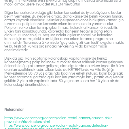
ve Eğitim Merkezleri (KETEM) kurulmuş olup hâlihazırda ülkemizde 33’ü
mobil olmak üzere 198 adet KETEM mevcuttur.
Diğer kanserlerde olduğu gibi kolon kanserleri de iyice büyüyene kadar
belirti vermezler. Bu nedenle amaç, daha kanserde belirti yokken tümörü
ortaya koymak olmalıdır. Belirtiler gelişmeden önce bir kişinin kanser için
taranması poliplerin ve kanserin erken tanınmasında yardımcı olur.
Poliplerin erkenden tanınıp çıkartılması, kolorektal kanseri önleyebilir.
Erken tanı konulduğunda, kolorektal kanserin tedavisi daha etkin
olabilir. Bu nedenle, 50 yaş üstündeki kişiler izlenmeli ve kolorektal
kanser için artmış riski olan kişiler daha erken tarama programına
alınmalıdır. Taramada ülkemizde “gaytada gizli kan testi” uygulanmakta
ve bu testi 50-70 yaş arasındaki herkesin 2 yılda bir yaptırması
önerilmektedir.
Dışkıda gizli kan saptanıp kolonoskopi yapılan kişilerde henüz
kanserleşmemiş polip halindeki tümörler tespit edilerek kanser gelişmesi
önlenebildiği gibi kanser gelişmiş olan olgularda da erken teşhis ile ölüm
oranları azaltılmaktadır. Ülkemizde de KETEM’lerde ve Aile Sağlığı
Merkezlerinde 50-70 yaş arasında kadın ve erkek nüfusa; kalın bağırsak
kanseri taraması gaitada gizli kan kiti yardımıyla hızlı, pratik ve güvenilir
şekilde 2 yılda bir yapılmaktadır. 50 yaşından sonra her 10 yılda bir de
kolonoskopi önerilmektedir.
Referanslar
https://www.cancer.org/cancer/colon-rectal-cancer/causes-risks-
prevention/risk-factors.html
https://www.cancer.org/cancer/colon-rectal-cancer/detection-