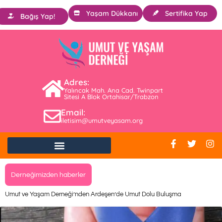
Yaşam Dükkanı
Sertifika Yap
Bağış Yap!
Adres:
Yalıncak Mah. Ana Cad. Twinpart
Sitesi A Blok Ortahisar/Trabzon
Email:
iletisim@umutveyasam.org
Derneğimizden haberler
Umut ve Yaşam Derneği’nden Ardeşen’de Umut Dolu Buluşma