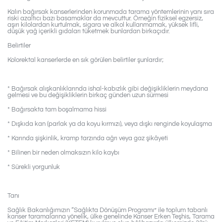
Kalın bağırsak kanserlerinden korunmada tarama yöntemlerinin yanı sıra
riski azaltıcı bazı basamaklar da mevcuttur. Örneğin fiziksel egzersiz,
aşırı kilolardan kurtulmak, sigara ve alkol kullanmamak, yüksek lifli,
düşük yağ içerikli gıdaları tüketmek bunlardan birkaçıdır.
Belirtiler
Kolorektal kanserlerde en sık görülen belirtiler şunlardır;
* Bağırsak alışkanlıklarında ishal-kabızlık gibi değişikliklerin meydana
gelmesi ve bu değişikliklerin birkaç günden uzun sürmesi
* Bağırsakta tam boşalmama hissi
* Dışkıda kan (parlak ya da koyu kırmızı), veya dışkı renginde koyulaşma
* Karında şişkinlik, kramp tarzında ağrı veya gaz şikâyeti
* Bilinen bir neden olmaksızın kilo kaybı
* Sürekli yorgunluk
Tanı
Sağlık Bakanlığımızın “Sağlıkta Dönüşüm Programı” ile toplum tabanlı
kanser taramalarına yönelik, ülke genelinde Kanser Erken Teşhis, Tarama