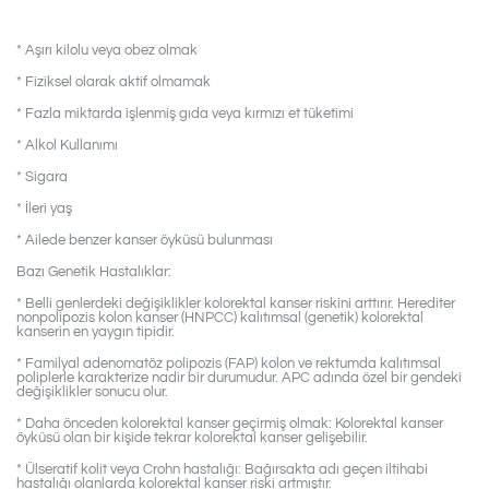
* Aşırı kilolu veya obez olmak
* Fiziksel olarak aktif olmamak
* Fazla miktarda işlenmiş gıda veya kırmızı et tüketimi
* Alkol Kullanımı
* Sigara
* İleri yaş
* Ailede benzer kanser öyküsü bulunması
Bazı Genetik Hastalıklar:
* Belli genlerdeki değişiklikler kolorektal kanser riskini arttırır. Herediter
nonpolipozis kolon kanser (HNPCC) kalıtımsal (genetik) kolorektal
kanserin en yaygın tipidir.
* Familyal adenomatöz polipozis (FAP) kolon ve rektumda kalıtımsal
poliplerle karakterize nadir bir durumudur. APC adında özel bir gendeki
değişiklikler sonucu olur.
* Daha önceden kolorektal kanser geçirmiş olmak: Kolorektal kanser
öyküsü olan bir kişide tekrar kolorektal kanser gelişebilir.
* Ülseratif kolit veya Crohn hastalığı: Bağırsakta adı geçen iltihabi
hastalığı olanlarda kolorektal kanser riski artmıştır.