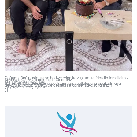
Doğum günü pastasını ve hediyelerine kavuşturduk. Mardin temsilcimiz
Şeyhmus Öztürk ‘e çok teşekkür ederiz..
#umutveyasamdernegi
Kanserle mücadele eden çocuklarımızın mutluluğuna ortak olmaya
devam ediyoruz. Sizlerin de desteği ile kanser savaşçılarınızın
ihtiyaçlarını karşılıyoruz.
[:]