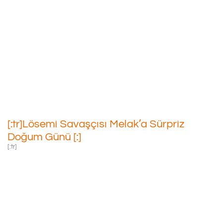
[:tr]Lösemi Savaşçısı Melak’a
Sürpriz Doğum Günü [:]
02/10/2021
[:tr]Lösemi Savaşçısı Melak’a Sürpriz
Doğum Günü [:]
[:tr]
Mardin’de Tedavisi
Devam Eden Minik
Lösemi Savaşçımız