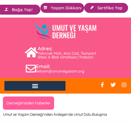
Yaşam Dükkanı
Sertifika Yap
Bağış Yap!
Adres:
Yalıncak Mah. Ana Cad. Twinpart
Sitesi A Blok Ortahisar/Trabzon
Email:
iletisim@umutveyasam.org
Derneğimizden haberler
Umut ve Yaşam Derneği’nden Ardeşen’de Umut Dolu Buluşma