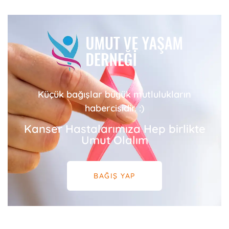
Küçük bağışlar büyük mutlulukların
habercisidir. :)
Kanser Hastalarımıza Hep birlikte
Umut Olalım
BAĞIŞ YAP