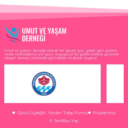
Umut ve yaşam derneği olarak her geçen gün, gülen yeni yüzlere
vesile olabildiğimiz için gurur duyuyoruz! Bu yolda bizlerle yürümek
isteyen herkesi aramızda görmekten mutluluk duyarız!
Gönül Üyeliği
Yardım Talep Formu
Projelerimiz
Sertifika Yap