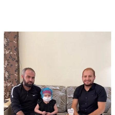
Melak’ı Doğum
Gününde Yalnız
Bırakmadık.