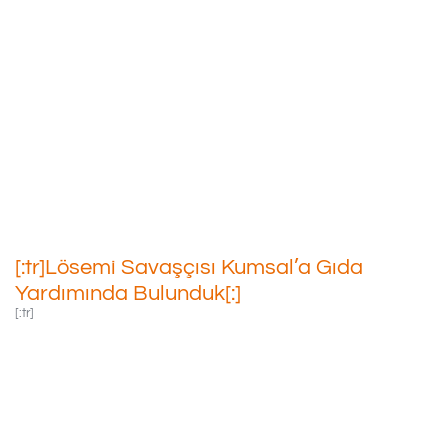
[:tr]Lösemi Savaşçısı
Kumsal’a Gıda Yardımında
Bulunduk[:]
13/12/2021
[:tr]Lösemi Savaşçısı Kumsal’a Gıda
Yardımında Bulunduk[:]
[:tr]
İzmir’de Tedavisi
Devam Eden Lösemi
Savaşçımız