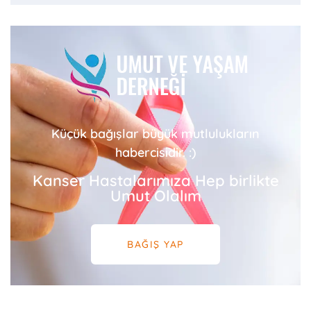
Küçük bağışlar büyük mutlulukların
habercisidir. :)
Kanser Hastalarımıza Hep birlikte
Umut Olalım
BAĞIŞ YAP