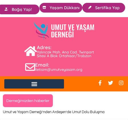
Yaşam Dükkanı
Sertifika Yap
Bağış Yap!
Adres:
Yalıncak Mah. Ana Cad. Twinpart
Sitesi A Blok Ortahisar/Trabzon
Email:
iletisim@umutveyasam.org
Derneğimizden haberler
Umut ve Yaşam Derneği’nden Ardeşen’de Umut Dolu Buluşma