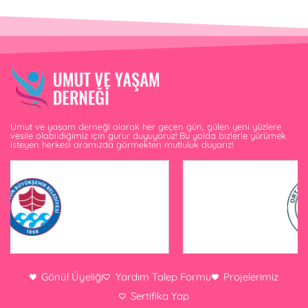
Umut ve yaşam derneği olarak her geçen gün, gülen yeni yüzlere
vesile olabildiğimiz için gurur duyuyoruz! Bu yolda bizlerle yürümek
isteyen herkesi aramızda görmekten mutluluk duyarız!
Gönül Üyeliği
Yardım Talep Formu
Projelerimiz
Sertifika Yap