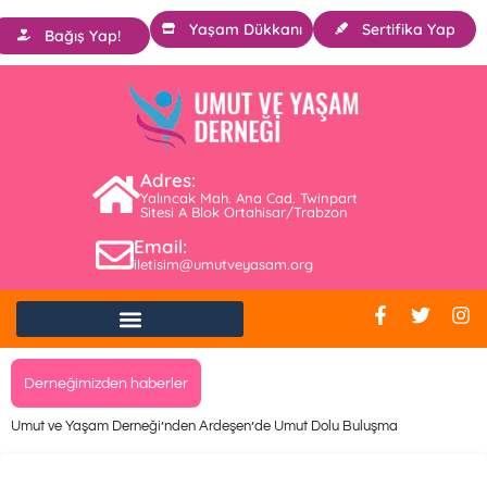
Yaşam Dükkanı
Sertifika Yap
Bağış Yap!
Adres:
Yalıncak Mah. Ana Cad. Twinpart
Sitesi A Blok Ortahisar/Trabzon
Email:
iletisim@umutveyasam.org
Derneğimizden haberler
Umut ve Yaşam Derneği’nden Ardeşen’de Umut Dolu Buluşma