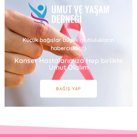
Küçük bağışlar büyük mutlulukların
habercisidir. :)
Kanser Hastalarımıza Hep birlikte
Umut Olalım
BAĞIŞ YAP