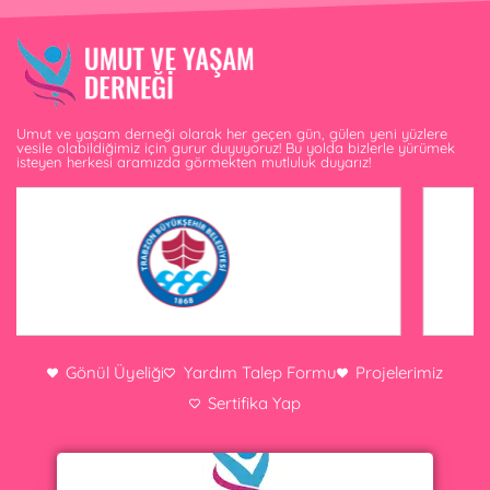
Umut ve yaşam derneği olarak her geçen gün, gülen yeni yüzlere
vesile olabildiğimiz için gurur duyuyoruz! Bu yolda bizlerle yürümek
isteyen herkesi aramızda görmekten mutluluk duyarız!
Gönül Üyeliği
Yardım Talep Formu
Projelerimiz
Sertifika Yap