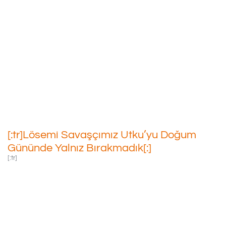
[:tr]Lösemi Savaşçımız
Utku’yu Doğum Gününde
Yalnız Bırakmadık[:]
09/02/2022
[:tr]Lösemi Savaşçımız Utku’yu Doğum
Gününde Yalnız Bırakmadık[:]
[:tr]
KTÜ’de Tedavisi
Devam Eden Lösemi
Savaşçımız Utku’yu