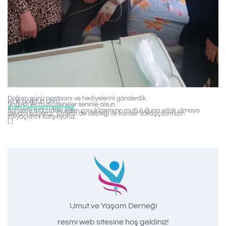
Doğum günü pastasını ve hediyelerini gönderdik.
İyi ki doğdun Utku
Sağlıklı ve mutlu seneler seninle olsun.
#umutveyasamdernegi
Kanserle mücadele eden çocuklarımızın mutluluğuna ortak olmaya
devam ediyoruz. Sizlerin de desteği ile kanser savaşçılarınızın
ihtiyaçlarını karşılıyoruz.
[:]
Umut ve Yaşam Derneği
resmi web sitesine hoş geldiniz!