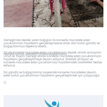
Derneğimize destek veren bağışları ile kanserle mücadele eden
çocuklarımızın hayallerini gerçekleşmesine ortak olan bütün gönüllü ve
bağışcılarımıza teşekkür ederiz…
Siz de kanserle mücadele eden çocuklarımıza destek olmak ve bayram
hediyesi almak isterseniz bizlere ulaşabilirsiniz.
Umut ve Yaşam Derneği olarak kanserle mücadele eden çocuklarımızın
hayallerini gerçekleştirmeye devam ediyoruz. Bisikleti olmayan ve
kanserle mücadele eden çocuklarımıza hayallerindeki bisikletleri hediye
ediyoruz.
Siz gönüllü ve bağışçılarımız sayesinde kanserle mücadelesi devam
eden bütün çocuklarımızın hayallerini gerçekleştirmek için çalışacağız.
[:]