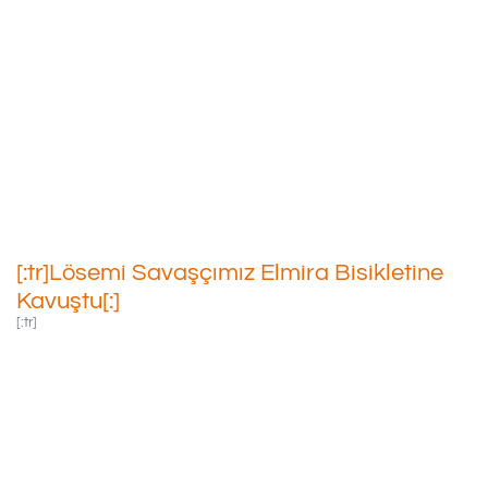
[:tr]Lösemi Savaşçımız
Elmira Bisikletine Kavuştu[:]
10/08/2020
[:tr]Lösemi Savaşçımız Elmira Bisikletine
Kavuştu[:]
[:tr]
Prensimiz Küçük
Lösemi Savaşçımız
Elmira Bisikletine