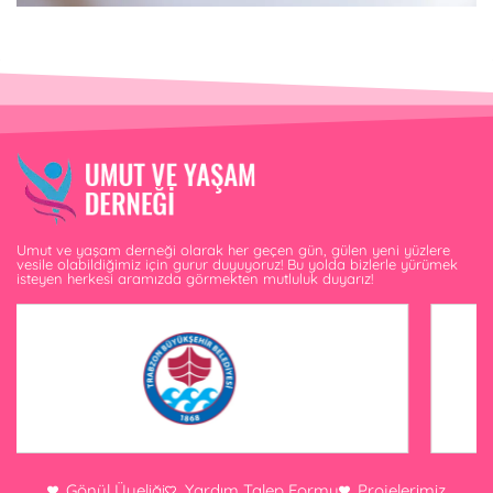
Umut ve yaşam derneği olarak her geçen gün, gülen yeni yüzlere
vesile olabildiğimiz için gurur duyuyoruz! Bu yolda bizlerle yürümek
isteyen herkesi aramızda görmekten mutluluk duyarız!
Gönül Üyeliği
Yardım Talep Formu
Projelerimiz