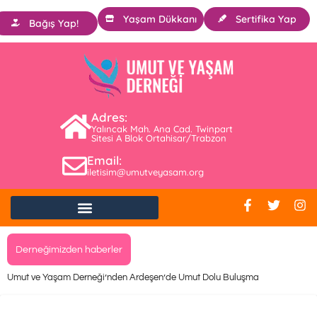
Yaşam Dükkanı
Sertifika Yap
Bağış Yap!
Adres:
Yalıncak Mah. Ana Cad. Twinpart
Sitesi A Blok Ortahisar/Trabzon
Email:
iletisim@umutveyasam.org
Derneğimizden haberler
Umut ve Yaşam Derneği’nden Ardeşen’de Umut Dolu Buluşma