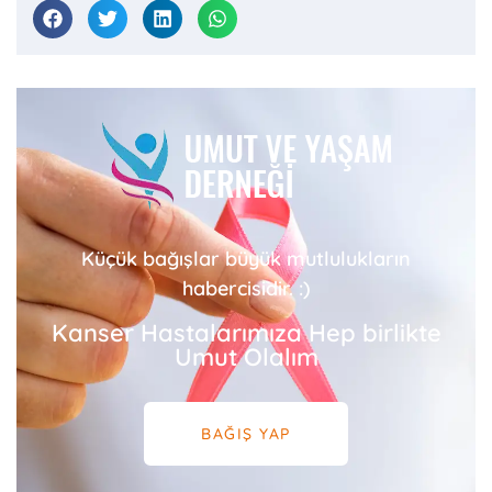
Küçük bağışlar büyük mutlulukların
habercisidir. :)
Kanser Hastalarımıza Hep birlikte
Umut Olalım
BAĞIŞ YAP