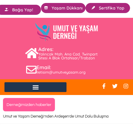
Yaşam Dükkanı
Sertifika Yap
Bağış Yap!
Adres:
Yalıncak Mah. Ana Cad. Twinpart
Sitesi A Blok Ortahisar/Trabzon
Email:
iletisim@umutveyasam.org
Derneğimizden haberler
Umut ve Yaşam Derneği’nden Ardeşen’de Umut Dolu Buluşma