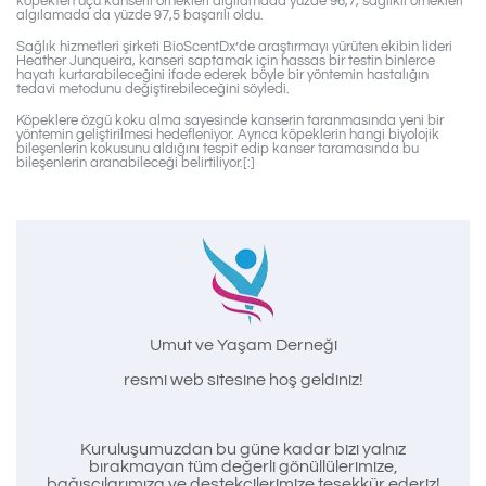
köpekten üçü kanserli örnekleri algılamada yüzde 96,7, sağlıklı örnekleri
algılamada da yüzde 97,5 başarılı oldu.
Sağlık hizmetleri şirketi BioScentDx’de araştırmayı yürüten ekibin lideri
Heather Junqueira, kanseri saptamak için hassas bir testin binlerce
hayatı kurtarabileceğini ifade ederek böyle bir yöntemin hastalığın
tedavi metodunu değiştirebileceğini söyledi.
Köpeklere özgü koku alma sayesinde kanserin taranmasında yeni bir
yöntemin geliştirilmesi hedefleniyor. Ayrıca köpeklerin hangi biyolojik
bileşenlerin kokusunu aldığını tespit edip kanser taramasında bu
bileşenlerin aranabileceği belirtiliyor.[:]
Umut ve Yaşam Derneği
resmi web sitesine hoş geldiniz!
Kuruluşumuzdan bu güne kadar bizi yalnız
bırakmayan tüm değerli gönüllülerimize,
bağışçılarımıza ve destekçilerimize teşekkür ederiz!