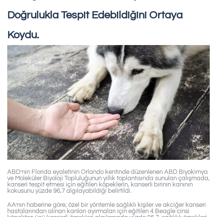
Doğrulukla Tespit Edebildiğini Ortaya
Koydu.
ABD’nin Florida eyaletinin Orlando kentinde düzenlenen ABD Biyokimya
ve Moleküler Biyoloji Topluluğunun yıllık toplantısında sunulan çalışmada,
kanseri tespit etmesi için eğitilen köpeklerin, kanserli birinin kanının
kokusunu yüzde 96,7 algılayabildiği belirtildi.
AA’nın haberine göre; özel bir yöntemle sağlıklı kişiler ve akciğer kanseri
hastalarından alınan kanları ayırmaları için eğitilen 4 Beagle cinsi