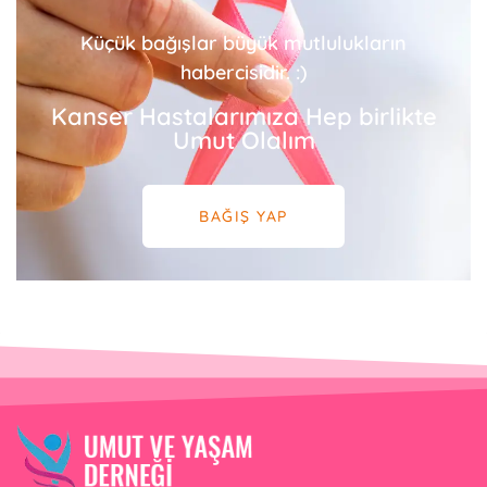
Küçük bağışlar büyük mutlulukların
habercisidir. :)
Kanser Hastalarımıza Hep birlikte
Umut Olalım
BAĞIŞ YAP