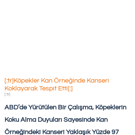
[:tr]Köpekler Kan Örneğinde
Kanseri Koklayarak Tespit
Etti[:]
19/05/2019
[:tr]Köpekler Kan Örneğinde Kanseri
Koklayarak Tespit Etti[:]
[:tr]
ABD’de Yürütülen Bir Çalışma, Köpeklerin
Koku Alma Duyuları Sayesinde Kan
Örneğindeki Kanseri Yaklaşık Yüzde 97