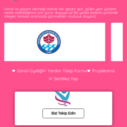
Umut ve yaşam derneği olarak her geçen gün, gülen yeni yüzlere
vesile olabildiğimiz için gurur duyuyoruz! Bu yolda bizlerle yürümek
isteyen herkesi aramızda görmekten mutluluk duyarız!
Gönül Üyeliği
Yardım Talep Formu
Projelerimiz
Sertifika Yap
Bizi Takip Edin