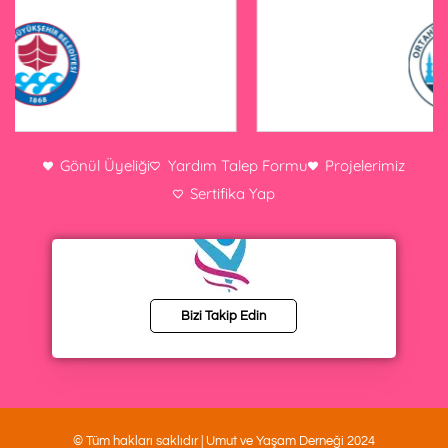
Gönül Üyeliği
Yardım Talep Formu
Projelerimiz
Sertifika Yap
Bizi Takip Edin
© Tüm hakları saklıdır | Umut ve Yaşam Derneği 2024