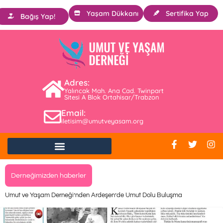
Yaşam Dükkanı
Sertifika Yap
Bağış Yap!
Adres:
Yalıncak Mah. Ana Cad. Twinpart
Sitesi A Blok Ortahisar/Trabzon
Email:
iletisim@umutveyasam.org
Derneğimizden haberler
Umut ve Yaşam Derneği’nden Ardeşen’de Umut Dolu Buluşma