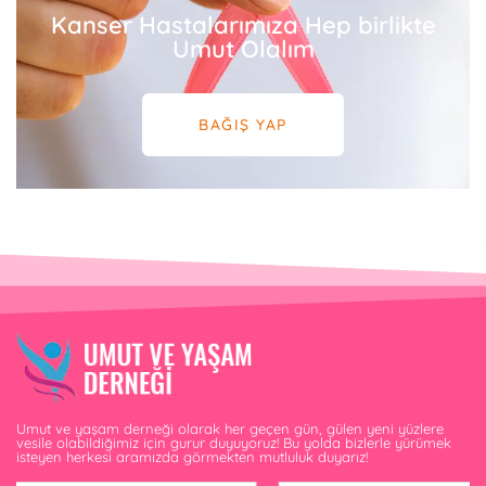
Kanser Hastalarımıza Hep birlikte
Umut Olalım
BAĞIŞ YAP
Umut ve yaşam derneği olarak her geçen gün, gülen yeni yüzlere
vesile olabildiğimiz için gurur duyuyoruz! Bu yolda bizlerle yürümek
isteyen herkesi aramızda görmekten mutluluk duyarız!