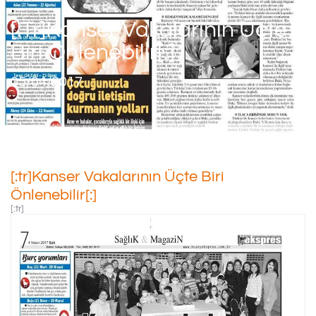
[:tr]Kanser Vakalarının Üçte
Biri Önlenebilir[:]
05/04/2017
[:tr]Kanser Vakalarının Üçte Biri
Önlenebilir[:]
[:tr]