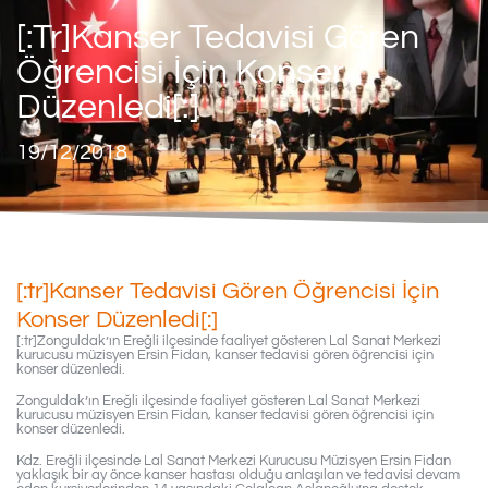
[:tr]Kanser Tedavisi Gören
Öğrencisi İçin Konser
Düzenledi[:]
19/12/2018
[:tr]Kanser Tedavisi Gören Öğrencisi İçin
Konser Düzenledi[:]
[:tr]Zonguldak’ın Ereğli ilçesinde faaliyet gösteren Lal Sanat Merkezi
kurucusu müzisyen Ersin Fidan, kanser tedavisi gören öğrencisi için
konser düzenledi.
Zonguldak’ın Ereğli ilçesinde faaliyet gösteren Lal Sanat Merkezi
kurucusu müzisyen Ersin Fidan, kanser tedavisi gören öğrencisi için
konser düzenledi.
Kdz. Ereğli ilçesinde Lal Sanat Merkezi Kurucusu Müzisyen Ersin Fidan
yaklaşık bir ay önce kanser hastası olduğu anlaşılan ve tedavisi devam