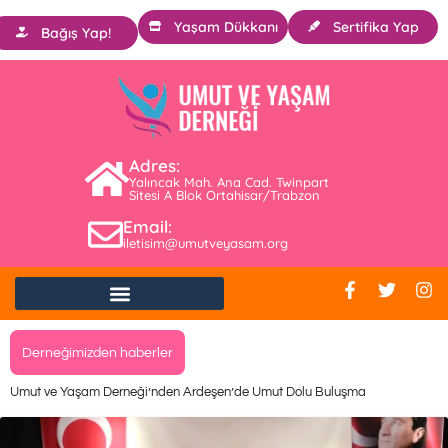
Yaşam Dükkanı
Sertifika Yap
Bağış Yap!
Adres:
Yalıncak Mah. Ana Cad. Twinpart
Sitesi A Blok Ortahisar/Trabzon
Email:
iletisim@umutveyasam.org
Derneğimizden haberler
Umut ve Yaşam Derneği’nden Ardeşen’de Umut Dolu Buluşma