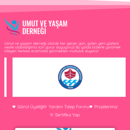
Umut ve yaşam derneği olarak her geçen gün, gülen yeni yüzlere
vesile olabildiğimiz için gurur duyuyoruz! Bu yolda bizlerle yürümek
isteyen herkesi aramızda görmekten mutluluk duyarız!
Gönül Üyeliği
Yardım Talep Formu
Projelerimiz
Sertifika Yap