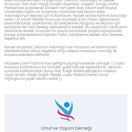
eden kursiyerlerinden 14 yaşındaki Celalcan Aslanoğlu’na destek
amacıyla Türk Halk Müziği konseri düzenledi. Hüseyin Tatoğlu Kültür
Merkezinde düzenlenen konserin tüm geliri Bolu Abant İzzet Baysal
Üniversitesi Eğitim ve Araştırma Hastanesi’nde devam eden
Aslanoğlu’nun tedavisi için kullanılacak. Konser öncesi katılımcılara bilgi
veren Lal Sanat Merkezi kurucusu müzisyen Ersin Fidan, öğrencisinin
beyninde tümör, ayaklarında da kireçlenme olduğunu ve tedavisi için
kendisine her türlü desteği vereceklerini söyledi. Bu akşamda Celalcan’ın
tedavisine destek amacıyla bir sosyal sorumluluk projesi kapsamında
konser düzenlediklerini belirten Fidan, kendilerine destek olan herkese
teşekkür etti.
Konser sırasında Celalcan Aslanoğlu’nun hocasına ve katılımcılara
desteklerinden dolayı teşekkür ettiği videosu sinevizyon aracılığı ile
konsere edenlere izlettirildi.
Müzisyen Ersin Fidan’ın koro şefliğini yaptığı konserde yaklaşık 1,5 saat
boyunca katılımcılara bir birinden güzel türküler seslendirildi. Gecenin
sonunda katkılarından dolayı Kdz. Ereğli BelediyeBaşkanı Hüseyin
Uysal ile Kdz. Ereğli Sağlık Meslek Lisesi Müdürü Ferhat Yavuz
Yiğitoğlu’na çiçek takdim edildi.[:]
Umut ve Yaşam Derneği