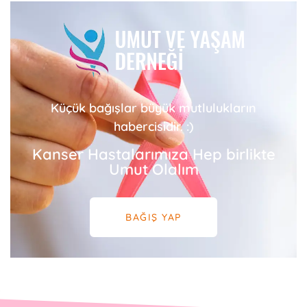
Küçük bağışlar büyük mutlulukların
habercisidir. :)
Kanser Hastalarımıza Hep birlikte
Umut Olalım
BAĞIŞ YAP