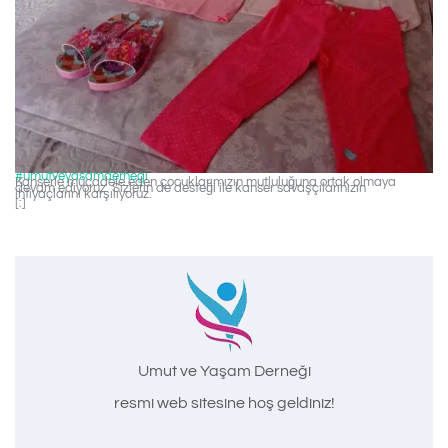
#umutveyasamdernegi
Kanserle mücadele eden çocuklarımızın mutluluğuna ortak olmaya
devam ediyoruz. Sizlerin de desteği ile kanser savaşçılarınızın
ihtiyaçlarını karşılıyoruz.
[:]
Umut ve Yaşam Derneği
resmi web sitesine hoş geldiniz!