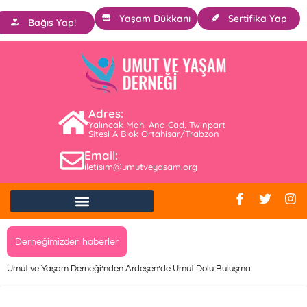
Yaşam Dükkanı
Sertifika Yap
Bağış Yap!
Adres:
Yalıncak Mah. Ana Cad. Twinpart
Sitesi A Blok Ortahisar/Trabzon
Email:
iletisim@umutveyasam.org
Derneğimizden haberler
Umut ve Yaşam Derneği’nden Ardeşen’de Umut Dolu Buluşma