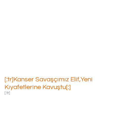
[:tr]Kanser Savaşçımız
Elif,Yeni Kıyafetlerine
Kavuştu[:]
29/08/2022
[:tr]Kanser Savaşçımız Elif,Yeni
Kıyafetlerine Kavuştu[:]
[:tr]
Mardin’de Tedavisi
Devam Eden Kanser
Savaşçımız Elif,yeni