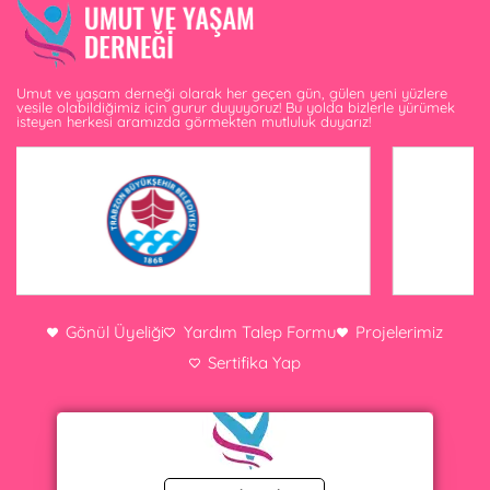
Umut ve yaşam derneği olarak her geçen gün, gülen yeni yüzlere
vesile olabildiğimiz için gurur duyuyoruz! Bu yolda bizlerle yürümek
isteyen herkesi aramızda görmekten mutluluk duyarız!
Gönül Üyeliği
Yardım Talep Formu
Projelerimiz
Sertifika Yap