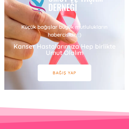
Küçük bağışlar büyük mutlulukların
habercisidir. :)
Kanser Hastalarımıza Hep birlikte
Umut Olalım
BAĞIŞ YAP