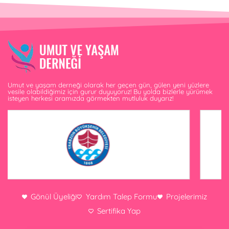
Umut ve yaşam derneği olarak her geçen gün, gülen yeni yüzlere
vesile olabildiğimiz için gurur duyuyoruz! Bu yolda bizlerle yürümek
isteyen herkesi aramızda görmekten mutluluk duyarız!
Gönül Üyeliği
Yardım Talep Formu
Projelerimiz
Sertifika Yap