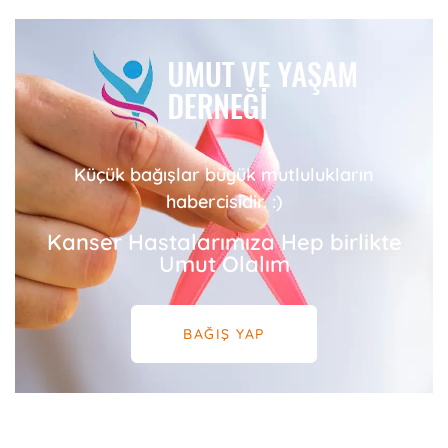
Küçük bağışlar büyük mutlulukların
habercisidir. :)
Kanser Hastalarımıza Hep birlikte
Umut Olalım
BAĞIŞ YAP