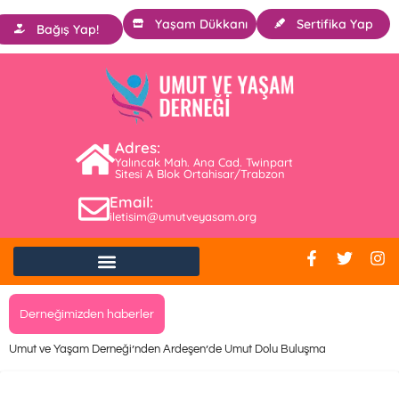
Yaşam Dükkanı
Sertifika Yap
Bağış Yap!
Adres:
Yalıncak Mah. Ana Cad. Twinpart
Sitesi A Blok Ortahisar/Trabzon
Email:
iletisim@umutveyasam.org
Derneğimizden haberler
Umut ve Yaşam Derneği’nden Ardeşen’de Umut Dolu Buluşma