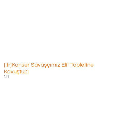
[:tr]Kanser Savaşçımız Elif
Tabletine Kavuştu[:]
20/12/2021
[:tr]Kanser Savaşçımız Elif Tabletine
Kavuştu[:]
[:tr]
İzmir’de
Nöroblastoma
Tanısıyla Tedavisi