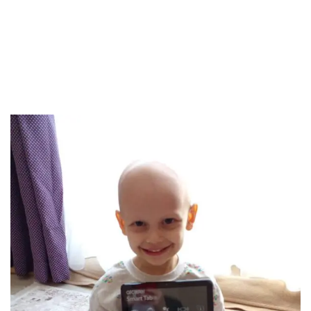
Devam Eden Kanser
Savaşçımız Elif
Hayalindeki Tablete
Kavuştu..