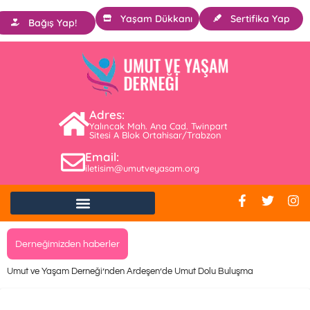
Yaşam Dükkanı
Sertifika Yap
Bağış Yap!
Adres:
Yalıncak Mah. Ana Cad. Twinpart
Sitesi A Blok Ortahisar/Trabzon
Email:
iletisim@umutveyasam.org
Derneğimizden haberler
Umut ve Yaşam Derneği’nden Ardeşen’de Umut Dolu Buluşma