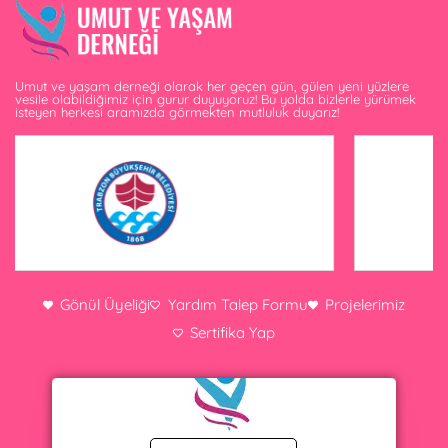
Umut ve yaşam derneği olarak her geçen gün, gülen yeni yüzlere
vesile olabildiğimiz için gurur duyuyoruz! Bu yolda bizlerle yürümek
isteyen herkesi aramızda görmekten mutluluk duyarız!
Gönül Üyeliği
Yardım Talep Formu
Projelerimiz
Sertifika Yap