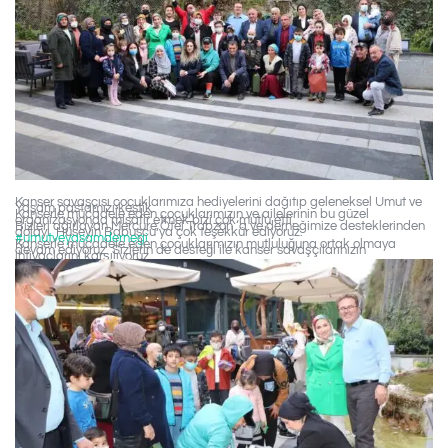
Kanser savaşçısı çocuklarımıza hediyelerini dağıtıp geleneksel Umut ve
Yaşam pastamızı kestik.
Kanserle mücadele eden çocuklarımızın ve ailelerinin bu güzel
organizasyonda misafir etmek bizi çok mutlu etti.
Bizleri ağırlayan Mercure Otel Trabzon ‘a ve derneğimize desteklerinden
dolayı Hüseyin Babuşcu’ya çok teşekkür ediyoruz.
#umutveyasamdernegi
Kanserle mücadele eden çocuklarımızın mutluluğuna ortak olmaya
devam ediyoruz. Sizlerin de desteği ile kanser savaşçılarınızın
ihtiyaçlarını karşılıyoruz.