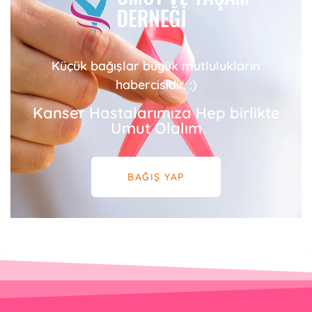
Küçük bağışlar büyük mutlulukların
habercisidir. :)
Kanser Hastalarımıza Hep birlikte
Umut Olalım
BAĞIŞ YAP