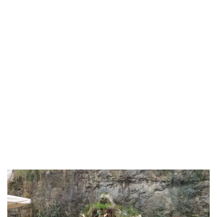
Tedavisi Gören
Çocuk,yetişkin
Hastalarımız Ve
Aileleri Ile Birlikte
Trabzon Mercure
Otelde Moral
Yemeğinde
Buluştuk.