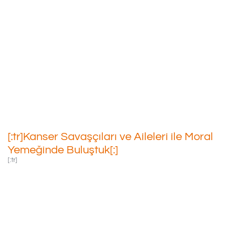
[:tr]Kanser Savaşçıları Ve
Aileleri Ile Moral Yemeğinde
Buluştuk[:]
02/04/2022
[:tr]Kanser Savaşçıları ve Aileleri ile Moral
Yemeğinde Buluştuk[:]
[:tr]
1-7 Nisan Kanser
Haftası Etkinlikleri
Kapsamında Kanser