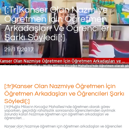
[:tr]Kanser Olan Nazmiye
Öğretmen İçin Öğretmen
Arkadaşları Ve Öğrencileri
Şarkı Söyledi[:]
29/11/2017
[:tr]Kanser Olan Nazmiye Öğretmen İçin
Öğretmen Arkadaşları ve Öğrencileri Şarkı
Söyledi[:]
[:tr]Muğla Milas’ın Kırcağız Mahallesi’nde öğretmen olarak görev
yaparken, geçirdiği rahatsızlık sonrasında öğrencilerinden ayrılmak
zorunda kalan Nazmiye öğretmen için öğretmen arkadaşları ve
öğrencileri…
Kanser olan Nazmiye öğretmen için öğretmen arkadaşları ve öğrencileri