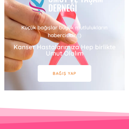
Küçük bağışlar büyük mutlulukların
habercisidir. :)
Kanser Hastalarımıza Hep birlikte
Umut Olalım
BAĞIŞ YAP