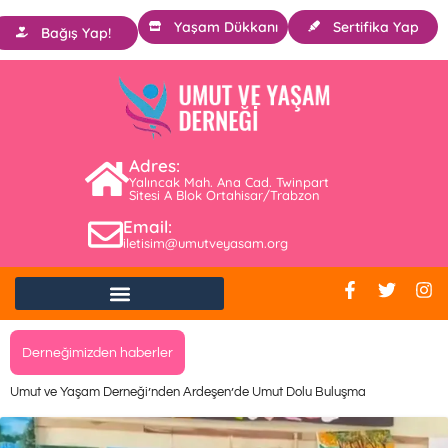
Yaşam Dükkanı
Sertifika Yap
Bağış Yap!
Adres:
Yalıncak Mah. Ana Cad. Twinpart
Sitesi A Blok Ortahisar/Trabzon
Email:
iletisim@umutveyasam.org
Derneğimizden haberler
Umut ve Yaşam Derneği’nden Ardeşen’de Umut Dolu Buluşma