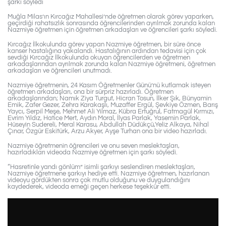
şarkı söyledi
Muğla Milas’ın Kırcağız Mahallesi’nde öğretmen olarak görev yaparken,
geçirdiği rahatsızlık sonrasında öğrencilerinden ayrılmak zorunda kalan
Nazmiye öğretmen için öğretmen arkadaşları ve öğrencileri şarkı söyledi.
Kırcağız İlkokulunda görev yapan Nazmiye öğretmen, bir süre önce
kanser hastalığına yakalandı. Hastalığının ardından tedavisi için çok
sevdiği Kırcağız İlkokulunda okuyan öğrencilerden ve öğretmen
arkadaşlarından ayrılmak zorunda kalan Nazmiye öğretmeni, öğretmen
arkadaşları ve öğrencileri unutmadı.
Nazmiye öğretmenin, 24 Kasım Öğretmenler Günü’nü kutlamak isteyen
öğretmen arkadaşları, ona bir sürpriz hazırladı. Öğretmen
arkadaşlarından; Namık Ziya Turgut, Hicran Tosun, İlker Şık, Bünyamin
Emik, Zafer Gezer, Zehra Karakaşlı, Muzaffer Ergül, Şevkiye Özmen, Barış
Yaycı, Serpil Meşe, Mehmet Ali Yılmaz, Kübra Ertuğrul, Fatmagül Kırmızı,
Evrim Yıldız, Hatice Mert, Aydın Moral, İlyas Parlak, Yasemin Parlak,
Hüseyin Sudereli, Meral Karasu, Abdullah Düdükçü,Yeliz Alkaya, Nihal
Çınar, Özgür Eskitürk, Arzu Akyer, Ayşe Turhan ona bir video hazırladı.
Nazmiye öğretmenin öğrencileri ve onu seven meslektaşları,
hazırladıkları videoda Nazmiye öğretmen için şarkı söyledi.
“Hasretinle yandı gönlüm” isimli şarkıyı seslendiren meslektaşları,
Nazmiye öğretmene şarkıyı hediye etti. Nazmiye öğretmen, hazırlanan
videoyu gördükten sonra çok mutlu olduğunu ve duygulandığını
kaydederek, videoda emeği geçen herkese teşekkür etti.