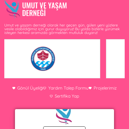
Umut ve yaşam derneği olarak her geçen gün, gülen yeni yüzlere
vesile olabildiğimiz için gurur duyuyoruz! Bu yolda bizlerle yürümek
isteyen herkesi aramızda görmekten mutluluk duyarız!
Gönül Üyeliği
Yardım Talep Formu
Projelerimiz
Sertifika Yap