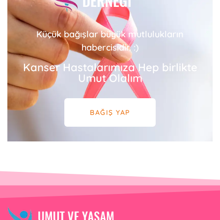
Küçük bağışlar büyük mutlulukların
habercisidir. :)
Kanser Hastalarımıza Hep birlikte
Umut Olalım
BAĞIŞ YAP