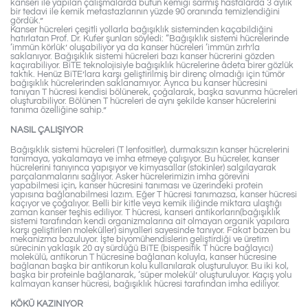
kanseri ile yapılan çalışmalarda bütün kemiği sarmış hastalarda 3 aylık
bir tedavi ile kemik metastazlarının yüzde 90 oranında temizlendiğini
gördük.”
Kanser hücreleri çeşitli yollarla bağışıklık sisteminden kaçabildiğini
hatırlatan Prof. Dr. Kufer şunları söyledi: “Bağışıklık sistemi hücrelerinde
‘immün körlük’ oluşabiliyor ya da kanser hücreleri ‘immün zırh’la
saklanıyor. Bağışıklık sistemi hücreleri bazı kanser hücrerini gözden
kaçırabiliyor. BiTE teknolojisiyle bağışıklık hücrelerine âdeta birer gözlük
taktık. Henüz BiTE’lara karşı geliştirilmiş bir direnç olmadığı için tümör
bağışıklık hücrelerinden saklanamıyor. Ayrıca bu kanser hücresini
tanıyan T hücresi kendisi bölünerek, çoğalarak, başka savunma hücreleri
oluşturabiliyor. Bölünen T hücreleri de aynı şekilde kanser hücrelerini
tanıma özelliğine sahip.”
NASIL ÇALIŞIYOR
Bağışıklık sistemi hücreleri (T lenfositler), durmaksızın kanser hücrelerini
tanımaya, yakalamaya ve imha etmeye çalışıyor. Bu hücreler, kanser
hücrelerini tanıyınca yapışıyor ve kimyasallar (stokinler) salgılayarak
parçalanmalarını sağlıyor. Asker hücrelerimizin imha görevini
yapabilmesi için, kanser hücresini tanıması ve üzerindeki protein
yapısına bağlanabilmesi lazım. Eğer T hücresi tanımazsa, kanser hücresi
kaçıyor ve çoğalıyor. Belli bir kitle veya kemik iliğinde miktara ulaştığı
zaman kanser teşhis ediliyor. T hücresi, kanseri antikorların(bağışıklık
sistemi tarafından kendi organizmalarına ait olmayan organik yapılara
karşı geliştirilen moleküller) sinyalleri sayesinde tanıyor. Fakat bazen bu
mekanizma bozuluyor. İşte biyomühendislerin geliştirdiği ve üretim
sürecinin yaklaşık 20 ay sürdüğü BiTE (bispesifik T hücre bağlayıcı)
molekülü, antikorun T hücresine bağlanan koluyla, kanser hücresine
bağlanan başka bir antikorun kolu kullanılarak oluşturuluyor. Bu iki kol,
başka bir proteinle bağlanarak, ‘süper molekül’ oluşturuluyor. Kaçış yolu
kalmayan kanser hücresi, bağışıklık hücresi tarafından imha ediliyor.
KÖKÜ KAZINIYOR