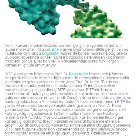
Farklı kanser türlerinin tedavisinde yeni geliştirilen yöntemlerden biri
‘süper molekül’ler. Kısa adı
Bite
olan ve biyomühendislikle geliştirilen bu
moleküller aynı anda
bağışıklık
hücresi ile kanser hücresine bağlanıyor.
Bu köprü sayesinde kanser hücresi bağışıklık sisteminden kaçamıyor
imha ediliyor. BiTE’ler, kan ve ilik kanserlerinden sonra farklı organ
kanserleri için de umut veriyor.
BiTE’yi geliştiren bilim insanı Prof. Dr.
Peter Kufer
biyoteknoloji firması
Amgen’in Münih’de düzenlediği toplantıda deneyimlerini dünyanın farklı
ülkelerinden gelen gazetecilerle paylaştı.Prof. Dr. Kufer, “Bu mevcut
tedavilerden farklı, yeni bir etki mekanizması. Daha önce verilen
tedavilere karşı gelişen direnç BiTE’yle aşılıyor. BiTE’nin başka
immünoterapi ilaçlarıyla kombine edilerek kullanılması üzerine de klinik
çalışmalarımız devam ediyor” dedi. Örneğin daha önce tedavi görmüş ve
hastalığı tekrarlayan ALL (akut lenfoblastik lösemi) hastalarında BiTE ile
yüzde 44 oranında tedaviye karşılık alındığını belirten Prof. Dr. Kufer
şunları söyledi: “Bu sonuç son evredeki hastalarda genel sağkalımın 2
katına çıktığını gösteriyor. BiTE’ların multipl myelom, non Hodking
lenfoma ve AML (Akut Myeloid Lösemi) gibi kan kanserleri ile akciğer
kanseri, glioblastoma (beyin kanseri) ve prostat kanserine etkisi de
araştırılıyor. İlk sonuçlar bu kanser türlerinde de etkili olduğunu gösteriyor.
BİTE’ların bugüne kadar kan kanserlerinde çalıştığını biliyorduk ancak
organ kanserlerinde de etkili olduğunu görüyoruz. Özellikle Prostat