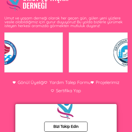
Umut ve yaşam derneği olarak her geçen gün, gülen yeni yüzlere
vesile olabildiğimiz için gurur duyuyoruz! Bu yolda bizlerle yürümek
isteyen herkesi aramızda görmekten mutluluk duyarız!
Gönül Üyeliği
Yardım Talep Formu
Projelerimiz
Sertifika Yap
Bizi Takip Edin