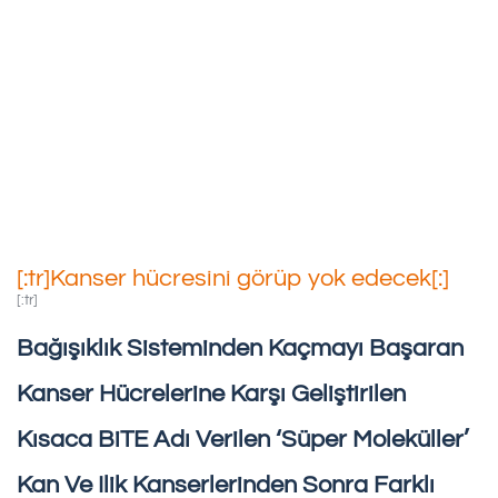
[:tr]Kanser Hücresini Görüp
Yok Edecek[:]
24/08/2019
[:tr]Kanser hücresini görüp yok edecek[:]
[:tr]
Bağışıklık Sisteminden Kaçmayı Başaran
Kanser Hücrelerine Karşı Geliştirilen
Kısaca BiTE Adı Verilen ‘süper Moleküller’
Kan Ve Ilik Kanserlerinden Sonra Farklı