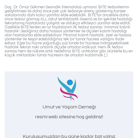
Doç. Dr. Ömür Gökmen Sevindik (Hematoloji uzmanı): BiTE tedavilerinin
geliştirilmesi ile daha önce pek çok tedaviye direnç göstermiş kanser
vakalarında dahi kalıcı yanıtlar elde edebildik. BiTE’lar öncelikle daha
önce tedavi görmüş ALL (akut lenfoblastik lösemi) ve bir şekilde hastalığı
tekrarlamış hastalarda çalışıldı ve oldukça etkileyici yanıtlar elde edildi.
Özellikle BiTE’lerden en iyi faydalanım ilk tedavi sonrası ‘minimal kalıntı
hastalık’ dediğimiz daha hassas yöntemler ile ölçülen kalıntı hastalığı
olan hastalarda elde edilebiliyor. Minimal kalıntı hastalık, özel ve hassas
yöntemler ile tespit edebildiğimiz tek bir tümör hücresi varlığını ifade
ediyor. Eğer bu hücre yoğunluğu yüz binde bir hücreye indirgeyebilirsek
hastalık tekrarı riski anlamlı ölçüde ortadan kalkıyor. Hem ilk tedavi
sonrası hem de nükste artık hedefimiz BiTE antikorlar gibi ürünlerle bu en
küçük miktardaki tümör hücresini de ortadan kaldırmak.[:]
Umut ve Yaşam Derneği
resmi web sitesine hoş geldiniz!
Kuruluşumuzdan bu güne kadar bizi yalnız