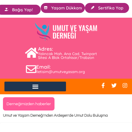
Yaşam Dükkanı
Sertifika Yap
Bağış Yap!
Adres:
Yalıncak Mah. Ana Cad. Twinpart
Sitesi A Blok Ortahisar/Trabzon
Email:
iletisim@umutveyasam.org
Derneğimizden haberler
Umut ve Yaşam Derneği’nden Ardeşen’de Umut Dolu Buluşma