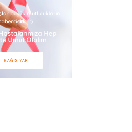
şlar büyük mutlulukların
habercisidir. :)
Hastalarımıza Hep
ikte Umut Olalım
BAĞIŞ YAP