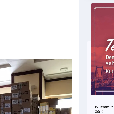
k Üzere
ı.
15 Temmuz D
Günü