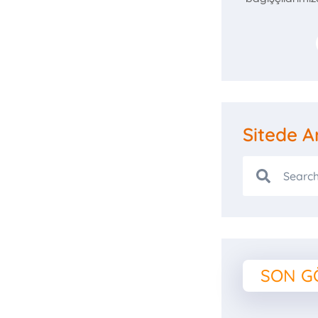
 Mama
Sitede A
ezi
ız
bi
SON G