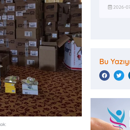
2026-07
Bu Yazıy
ak: