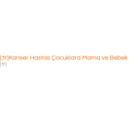
20/09/2020
[:tr]Kanser Hastas Çocuklara Mama ve Bebek B
[:tr]
Umut Ve Y
Derneği Elaz
Temsilciliği