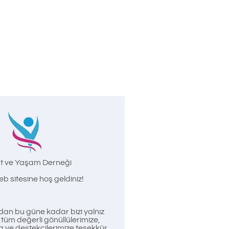
t ve Yaşam Derneği
b sitesine hoş geldiniz!
an bu güne kadar bizi yalnız
üm değerli gönüllülerimize,
a ve destekçilerimize teşekkür