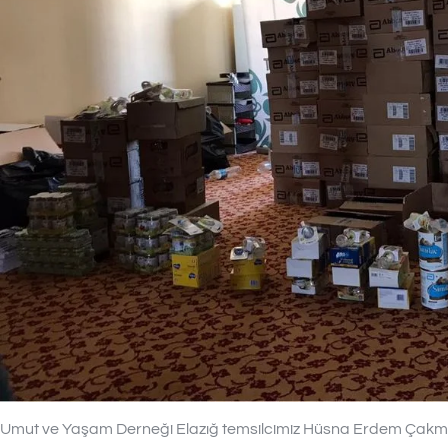
Umut ve Yaşam Derneği Elazığ temsilcimiz Hüsna Erdem Çakm