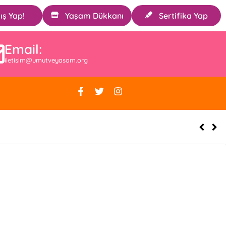
ış Yap!
Yaşam Dükkanı
Sertifika Yap
Email:
iletisim@umutveyasam.org
yoruz[:]