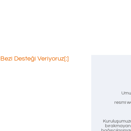
ezi Desteği Veriyoruz[:]
aşam
Umu
ığ Il
resmi we
miz
Kuruluşumuzd
bırakmayan t
bağışçılarımız