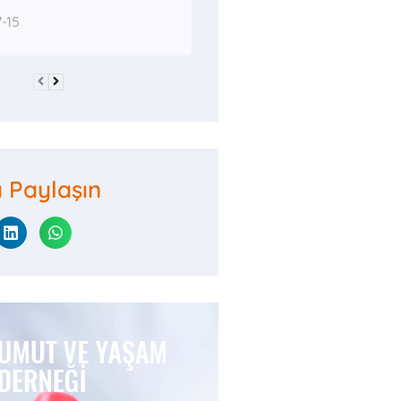
-15
ı Paylaşın