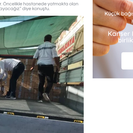
r. Öncelikle hastanede yatmakta olan
ayacağız.” diye konuştu.
Küçük bağı
Kanser 
birl