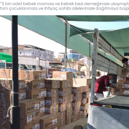
”5 bin adet bebek maması ve bebek bezi derneğimize ulaşmıştı
tüm çocuklarımıza ve ihtiyaç sahibi ailelerimize dağıtmaya başl