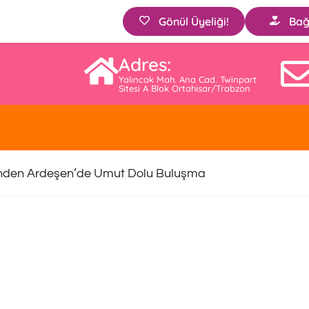
Gönül Üyeliği!
Bağ
Adres:
Yalıncak Mah. Ana Cad. Twinpart
Sitesi A Blok Ortahisar/Trabzon
nden Ardeşen’de Umut Dolu Buluşma
ama Ve Bebek Bezi Desteği Veri