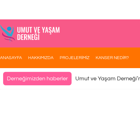
ANASAYFA
HAKKIMIZDA
PROJELERİMİZ
KANSER NEDİR?
Umut ve Yaşam Derneği’
Derneğimizden haberler
[:tr]Kanser Hastas Çocuklara M