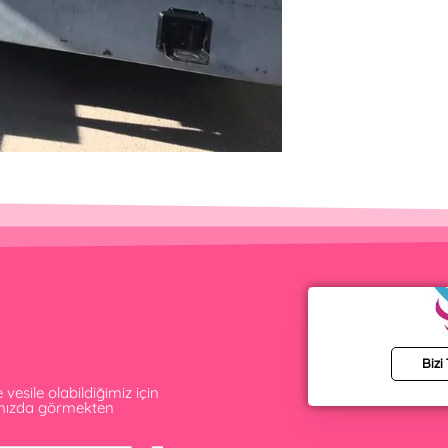
Bizi
esile olabildiğimiz için
amızda görmekten