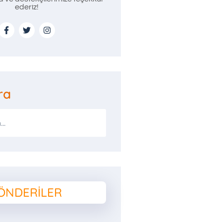
ederiz!
ra
ÖNDERILER