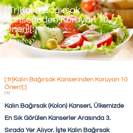
[:tr]Kalın Bağırsak
Kanserinden Koruyan 10
Öneri![:]
24/03/2017
[:tr]Kalın Bağırsak Kanserinden Koruyan 10
Öneri![:]
[:tr]
Kalın Bağırsak (kolon) Kanseri, Ülkemizde
En Sık Görülen Kanserler Arasında 3.
Sırada Yer Alıyor. İşte Kalın Bağırsak