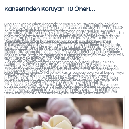
Kanserinden Koruyan 10 Öneri…
Sinsi ilerleyen ve erken dönemde hemen hiç belirti vermeyebilen kolon
kanserinde en çok obezite ve hatalı beslenme alışkanlıkları sorumlu
tutuluyor. Uzmanlar, kanser oluşumunda beslenme alışkanlıklarının %30-
35 oranında etkili olduğunu söylüyor.
Kalın bağırsak (kolon) kanserinin ülkemizde en sık görülen kanserler
arasında 3. sırada yer aldığını belirten Onkoloji Diyetisyeni Dilşat Baş, bol
posalı beslenme tarzının kalın bağırsak sağlığının korunmasındaki
önemine dikkat çekerek, “Bunun nedeni ise günlük beslenme planında
her 10 gram posa tüketiminin kolon kanseri riskini yüzde 10 oranında
azaltmasıdır” dedi.
Diyetisyen Baş, kolon kanserinden korunmak için dikkat edilmesi
gereken beslenme alışkanlıkları hakkında şu önerilerde bulundu.
1. Bol posalı beslenin:
Çalışmalarda; az posa ile beslenen toplumlarda
kolon ve rektum kanserinin daha sık görüldüğü belirlenmiş. Yüksek posa
içeren bir diyet ile beslenme, atık maddelerin sindirim sisteminden geçiş
süresini azaltarak ve daha ağır, daha hacimli atık maddesi (dışkı)
oluşturarak kanser riskini azaltıyor. Bunun yanı sıra bol posalı diyetlerin
yağ içeriği genellikle daha az oluyor ve bu sayede de kolon kanserinden
koruyucu özellik taşıyor. Yeterli posa tüketimini sağlayabilmek için günlük
beslenmede 25-35 gram posa almak gerekiyor.
GÜNLÜK POSA İHTİYACINIZI KARŞILAMAK İÇİN
– Tam tahıllı ekmek tüketin.
– Günde 1-2 porsiyon pişmiş sebze yemeğini düzenli olarak tüketin.
Söğüş sebze veya salatayı en az iki ana öğününüze ekleyin.
•-Haftada 2-3 kez kurubaklagil yemeyi ihmal etmeyin. Günlük olarak
salata ve çorbalarınızı kurubaklagiller ile zenginleştirebilirsiniz.
– Sade makarna yerine kepekli makarnayı, pirinç pilavı yerine kepekli
pirinç veya bulgur pilavını tercih edin.
– Günlük beslenmenize 1-2 yemek kaşığı buğday veya yulaf kepeği veya
yulaf ezmesi ekleyin.
2. Meyve tüketimini unutmayın:
Meyve de posa açısından zengin
besinlerden. Yeterli meyve tüketenler yetersiz tüketenlere kıyasla kolon
kanserinden daha fazla korunuyor. Dolayısıyla her gün meyve yemeye
özen gösterin. Diyetinizin posa miktarını arttırmak için kabuğu ile
tüketilebilen meyveleri çok iyi yıkayarak kabuklarıyla birlikte
tüketmenizde fayda var. Kayısı, kırmızı erik ve incir gibi meyveleri, posa
açısından zengin oldukları için özellikle kabızlık şikayetiniz varsa
beslenmenize dahil edin. Bu durumda özellikle şekersiz kompostolarını
tercih etmeniz bağırsak faaliyetlerini arttırmada daha da etkili oluyor.
Aşırı meyve tüketimi kolon kanseri açısından ek bir fayda sağlamıyor.
Dolayısıyla günde 2-3 porsiyon meyve tüketmek yeterli oluyor.