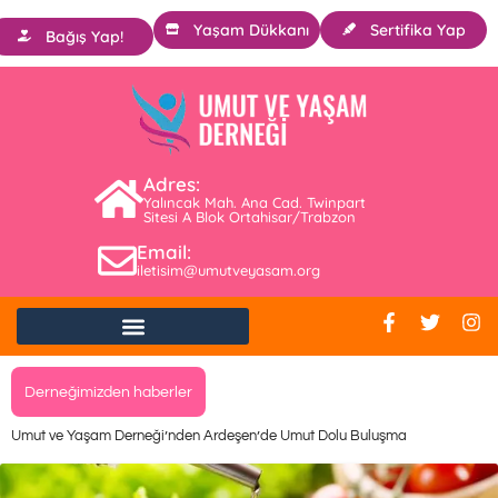
Yaşam Dükkanı
Sertifika Yap
Bağış Yap!
Adres:
Yalıncak Mah. Ana Cad. Twinpart
Sitesi A Blok Ortahisar/Trabzon
Email:
iletisim@umutveyasam.org
Derneğimizden haberler
Umut ve Yaşam Derneği’nden Ardeşen’de Umut Dolu Buluşma