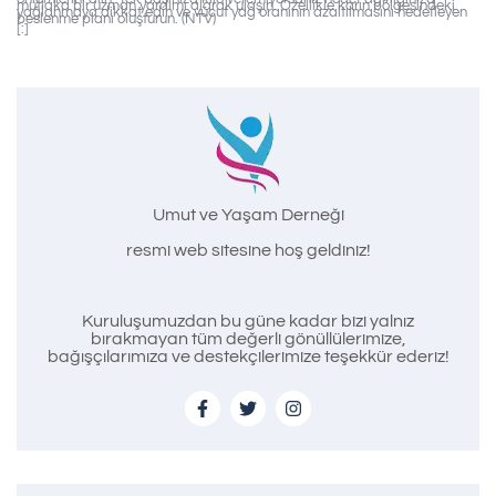
mutlaka bir uzman yardımı alarak ulaşın. Özellikle karın bölgesindeki
yağlanmaya dikkat edin ve vücut yağ oranının azaltılmasını hedefleyen
beslenme planı oluşturun. (NTV)
[:]
Umut ve Yaşam Derneği
resmi web sitesine hoş geldiniz!
Kuruluşumuzdan bu güne kadar bizi yalnız
bırakmayan tüm değerli gönüllülerimize,
bağışçılarımıza ve destekçilerimize teşekkür ederiz!