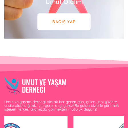
Umut Olalım
BAĞIŞ YAP
Umut ve yaşam derneği olarak her geçen gün, gülen yeni yüzlere
vesile olabildiğimiz için gurur duyuyoruz! Bu yolda bizlerle yürümek
isteyen herkesi aramızda görmekten mutluluk duyarız!