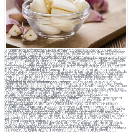
3. Sarımsağı sofranızdan eksik etmeyin:
Sarımsak içeriği yüksek olan
diyetlerin kalın bağırsak kanserinden koruyucu etkisi olduğunu gösteren
kanıtlar var. Geleneksel beslenmemizde sıkça kullanılan bu çeşni verici
sebzeye sofralarınızda biraz daha yer verin.
4. Diyetinizde kalsiyum kaynaklarına yer açın:
Yeterli kalsiyum alımı kolon
kanserinden koruyucu etki oluşturuyor. Belirlenen miktarlar kadar süt ve
süt ürünleri günlük beslenme planınız içinde mutlaka yer almalı. Yetişkin
bireyler için 2 bardak süt veya yoğurt ve 60 gr peynir tüketimi yeterli
kalsiyum miktarını karşılıyor. Ergenlik dönemindeki gençlerin ise kalsiyum
ihtiyaçlarını karşılamak için günde 2 su bardağı süt veya yoğurt, 120 gr
peynir tüketmeleri gerekiyor.
5. Kırmızı et tüketimini sınırlandırın:
Kırmızı et tüketimi arttıkça kolon
kanseri görülme riski yükseliyor. Bu nedenle kırmızı et tüketiminin haftada
500 gramdan daha az olması gerekiyor. Eti pişirirken de yanmamasına
dikkat edin, çünkü etin yanmasıyla ortaya çıkan kimyasallar (polisiklik
aromatik hidrokarbonlar) kanser öncüsü moleküllerin oluşmasına katkı
sağlıyor. Pişirme yöntemi olarak haşlama, ızgara veya fırında pişirme
teknikleri kullanılmalı.
6. İşlenmiş et ve et ürünlerinden kaçının:
Salam, sosis ve sucuk gibi
işlenmiş et ürünlerinin üretimi sırasında renk ve ürün kalitesini korumak
amacıyla kullanılan nitrit ve nitratlar kanserojen özellik taşıyor. Bu yüzden
işlenmiş et ürünlerinin tüketiminden sakının.
7. D vitamini düzeyinizi kontrol edin:
Çalışmalarda D vitamini yetersizliği
olan kişilerde kolon kanseri sıklığının yüksek olduğu bildirilmiş. D vitamini
düzeyinizin yeterli olup olmadığından emin olmak için tahlil
yaptırmanızda fayda var. D vitamini yetersizliği söz konusu ise
doktorunuzun tavsiyesiyle gerekli takviyeler alabilirsiniz.
8. Sigara içmeyin alkol tüketiminden kaçının:
Çalışmalara göre sigara
içmek birçok kanser türünde olduğu gibi kolon kanserinde de riski
artırıyor. Dolayısıyla sigara içiyorsanız hemen bırakın, alkol
kullanmıyorsanız başlamayın. Alkol tüketiyorsanız miktar ve sıklığını
mutlaka azaltın.
9. Salatanız rengarenk olsun:
Sebzelere doğal rengini veren maddeler,
kanser öncüsü hücrelerin vücuttan uzaklaştırılmasına yardımcı oluyor ve
bağışıklık sistemini güçlendirici etki oluşturuyor. Bu sebeple günde 2-3
porsiyon salatayı sofranızdan eksik etmeyin. Salatalarınızın mevsim
sebzelerinden oluşmasına ve olabildiğince çok renkte sebze içermesine
özen gösterin. Salatalarınızın hem posa hem de protein içeriğini arttırmak
için üzerine haşlanmış nohut, kuru fasulye, bulgur, mısır ve yarma ilave
edin.
10. İdeal kilonuza ulaşın:
Türkiye Beslenme ve Sağlık Araştırması
verilerine göre; her 100 kişiden 30’u obez ve yaklaşık 35’i de fazla kilolu.
Onkoloji Diyetisyeni Dilşat Baş obez veya aşırı kilolu olmanın fiziksel
aktivite alışkanlığından bağımsız olarak kolon kanserinin oluşumuna
sebep olan risk faktörleri arasında gösterildiğini vurgulayarak şu öneride
bulunuyor: “Sağlıklı ağırlığa ulaşmak için gerekli olan beslenme
önlemlerini alın. Tek başınıza kilo veremiyorsanız hedef ağırlığınıza