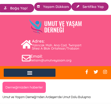
Yaşam Dükkanı
Sertifika Yap
Bağış Yap!
Adres:
Yalıncak Mah. Ana Cad. Twinpart
Sitesi A Blok Ortahisar/Trabzon
Email:
iletisim@umutveyasam.org
Derneğimizden haberler
Umut ve Yaşam Derneği’nden Ardeşen’de Umut Dolu Buluşma