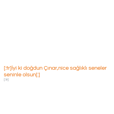
[:tr]İyi Ki Doğdun Çınar,nice
Sağlıklı Seneler Seninle
Olsun[:]
08/01/2023
[:tr]İyi ki doğdun Çınar,nice sağlıklı seneler
seninle olsun[:]
[:tr]
Nöroblastoma
Tanısıyla Tedavisi
Devam Eden Kanser