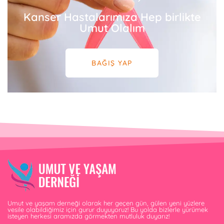
Kanser Hastalarımıza Hep birlikte
Umut Olalım
BAĞIŞ YAP
Umut ve yaşam derneği olarak her geçen gün, gülen yeni yüzlere
vesile olabildiğimiz için gurur duyuyoruz! Bu yolda bizlerle yürümek
isteyen herkesi aramızda görmekten mutluluk duyarız!