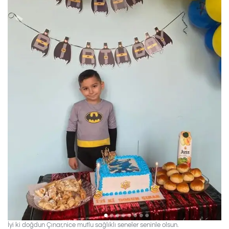
İyi ki doğdun Çınar,nice mutlu sağlıklı seneler seninle olsun.