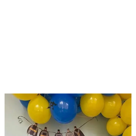
Savaşçımız Çınar’ı
Doğum Gününde
Yalnız Bırakmadık.
Doğum Günü
Pastasını Ve
Hediyelerini
Ulaştırdık.