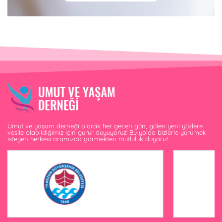
Umut ve yaşam derneği olarak her geçen gün, gülen yeni yüzlere
vesile olabildiğimiz için gurur duyuyoruz! Bu yolda bizlerle yürümek
isteyen herkesi aramızda görmekten mutluluk duyarız!