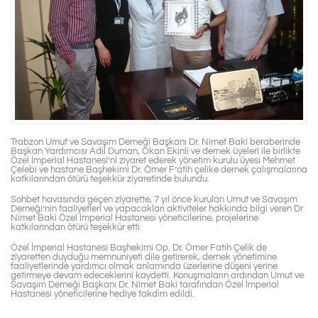
Trabzon Umut ve Savaşım Derneği Başkanı Dr. Nimet Baki beraberinde
Başkan Yardımcısı Adil Duman, Okan Ekinli ve dernek üyeleri ile birlikte
Özel İmperial Hastanesi’ni ziyaret ederek yönetim kurulu üyesi Mehmet
Çelebi ve hastane Başhekimi Dr. Ömer F’atih çelike dernek çalışmalarına
katkılarından ötürü teşekkür ziyaretinde bulundu.
Sohbet havasında geçen ziyarette, 7 yıl önce kurulan Umut ve Savaşım
Derneği’nin faaliyetleri ve yapacakları aktiviteler hakkında bilgi veren Dr
Nimet Baki Özel İmperial Hastanesi yöneticilerine, projelerine
katkılarından ötürü teşekkür etti.
Özel İmperial Hastanesi Başhekimi Op. Dr. Ömer Fatih Çelik de
ziyaretten duyduğu memnuniyeti dile getirerek, dernek yönetimine
faaliyetlerinde yardımcı olmak anlamında üzerlerine düşeni yerine
getirmeye devam edeceklerini kaydetti. Konuşmaların ardından Umut ve
Savaşım Derneği Başkanı Dr. Nimet Baki tarafından Özel İmperial
Hastanesi yöneticilerine hediye takdim edildi.