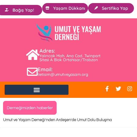
Yaşam Dükkanı
Sertifika Yap
Bağış Yap!
Adres:
Yalıncak Mah. Ana Cad. Twinpart
Sitesi A Blok Ortahisar/Trabzon
Email:
iletisim@umutveyasam.org
Derneğimizden haberler
Umut ve Yaşam Derneği’nden Ardeşen’de Umut Dolu Buluşma