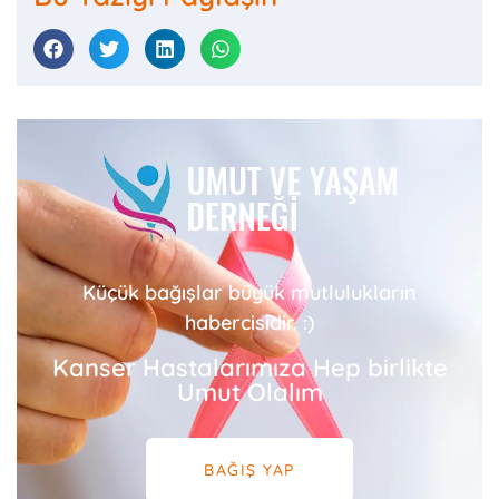
Küçük bağışlar büyük mutlulukların
habercisidir. :)
Kanser Hastalarımıza Hep birlikte
Umut Olalım
BAĞIŞ YAP