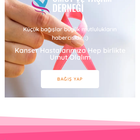
Küçük bağışlar büyük mutlulukların
habercisidir. :)
Kanser Hastalarımıza Hep birlikte
Umut Olalım
BAĞIŞ YAP