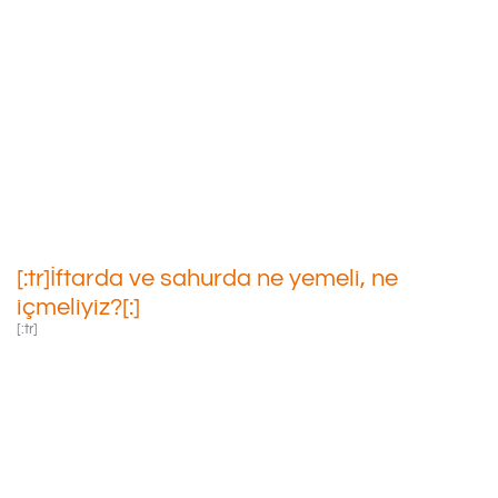
[:tr]İftarda Ve Sahurda Ne
Yemeli, Ne Içmeliyiz?[:]
29/04/2020
[:tr]İftarda ve sahurda ne yemeli, ne
içmeliyiz?[:]
[:tr]
İftarda Ve Sahurda
Ne Yemeli, Ne
Içmeliyiz? Beslenme