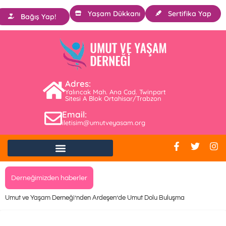
Yaşam Dükkanı
Sertifika Yap
Bağış Yap!
Adres:
Yalıncak Mah. Ana Cad. Twinpart
Sitesi A Blok Ortahisar/Trabzon
Email:
iletisim@umutveyasam.org
Derneğimizden haberler
Umut ve Yaşam Derneği’nden Ardeşen’de Umut Dolu Buluşma