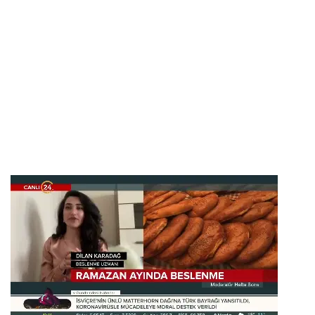
Uzmanı Ve
Derneğimizin
Diyetisyeni
Dilan Karadağ Kanal
24’te Önemli
Önerilerde Bulundu.