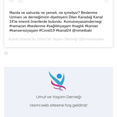
İftarda ve sahurda ne yemeli, ne içmeliyiz? Beslenme
Uzmanı ve derneğimizin diyetisyeni Dilan Karadağ Kanal
24'te önemli önerilerde bulundu. #umutveyasamdernegi
#ramazan #beslenme #sağlıklıyaşam #saglık #kanser
#kansersizyaşam #Covid19 #kanal24 @nimetbaki
A post shared by
Umut Ve Yaşam Derneği
(@umutveyasamdernegi) on
[:]
Umut ve Yaşam Derneği
resmi web sitesine hoş geldiniz!