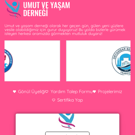
Umut ve yaşam derneği olarak her geçen gün, gülen yeni yüzlere
vesile olabildiğimiz için gurur duyuyoruz! Bu yolda bizlerle yürümek
isteyen herkesi aramızda görmekten mutluluk duyarız!
Gönül Üyeliği
Yardım Talep Formu
Projelerimiz
Sertifika Yap