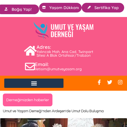
Yaşam Dükkanı
Sertifika Yap
Bağış Yap!
Adres:
Yalıncak Mah. Ana Cad. Twinpart
Sitesi A Blok Ortahisar/Trabzon
Email:
iletisim@umutveyasam.org
Derneğimizden haberler
Umut ve Yaşam Derneği’nden Ardeşen’de Umut Dolu Buluşma