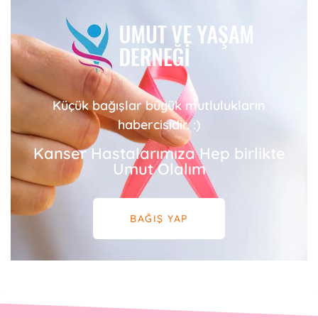
Küçük bağışlar büyük mutlulukların
habercisidir. :)
Kanser Hastalarımıza Hep birlikte
Umut Olalım
BAĞIŞ YAP