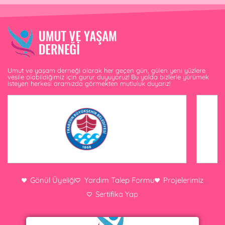
Umut ve yaşam derneği olarak her geçen gün, gülen yeni yüzlere
vesile olabildiğimiz için gurur duyuyoruz! Bu yolda bizlerle yürümek
isteyen herkesi aramızda görmekten mutluluk duyarız!
Gönül Üyeliği
Yardım Talep Formu
Projelerimiz
Sertifika Yap