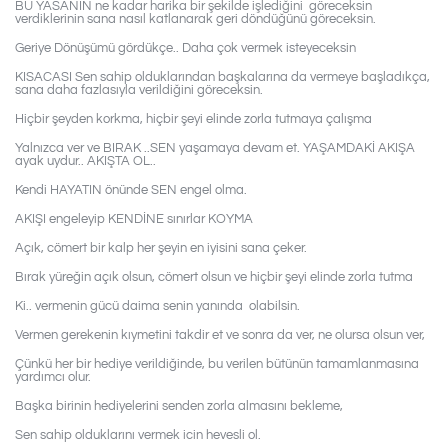
BU YASANIN ne kadar harika bir şekilde işlediğini göreceksin
verdiklerinin sana nasıl katlanarak geri döndüğünü göreceksin.
Geriye Dönüşümü gördükçe.. Daha çok vermek isteyeceksin
KISACASI Sen sahip olduklarından başkalarına da vermeye başladıkça,
sana daha fazlasıyla verildiğini göreceksin.
Hiçbir şeyden korkma, hiçbir şeyi elinde zorla tutmaya çalışma
Yalnızca ver ve BIRAK ..SEN yaşamaya devam et. YAŞAMDAKİ AKIŞA
ayak uydur.. AKIŞTA OL..
Kendi HAYATIN önünde SEN engel olma.
AKIŞI engeleyip KENDİNE sınırlar KOYMA
Açık, cömert bir kalp her şeyin en iyisini sana çeker.
Bırak yüreğin açık olsun, cömert olsun ve hiçbir şeyi elinde zorla tutma
Ki.. vermenin gücü daima senin yanında olabilsin.
Vermen gerekenin kıymetini takdir et ve sonra da ver, ne olursa olsun ver,
Çünkü her bir hediye verildiğinde, bu verilen bütünün tamamlanmasına
yardımcı olur.
Başka birinin hediyelerini senden zorla almasını bekleme,
Sen sahip olduklarını vermek icin hevesli ol.