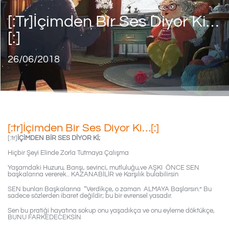
[:tr]İçimden Bir Ses Diyor Ki…
[:]
26/06/2018
[:tr]İçimden Bir Ses Diyor Ki…[:]
[:tr]
İÇİMDEN BİR SES DİYOR Kİ;
Hiçbir Şeyi Elinde Zorla Tutmaya Çalışma
Yaşamdaki Huzuru, Barışı, sevinci, mutluluğu,ve AŞKI ÖNCE SEN
başkalarına vererek.. KAZANABİLİR ve Karşılık bulabilirsin
SEN bunları Başkalarına “Verdikçe, o zaman ALMAYA Başlarsın.” Bu
sadece sözlerden ibaret değildir; bu bir evrensel yasadır.
Sen bu pratiği hayatına sokup onu yaşadıkça ve onu eyleme döktükçe,
BUNU FARKEDECEKSİN