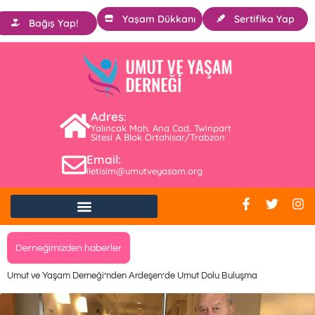
Yaşam Dükkanı
Sertifika Yap
Bağış Yap!
Adres:
Yalıncak Mah. Ana Cad. Twinpart
Sitesi A Blok Ortahisar/Trabzon
Email:
iletisim@umutveyasam.org
Derneğimizden haberler
Umut ve Yaşam Derneği’nden Ardeşen’de Umut Dolu Buluşma