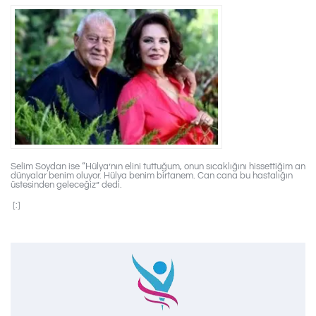
Selim Soydan ise “Hülya’nın elini tuttuğum, onun sıcaklığını hissettiğim an
dünyalar benim oluyor. Hülya benim birtanem. Can cana bu hastalığın
üstesinden geleceğiz” dedi.
[:]