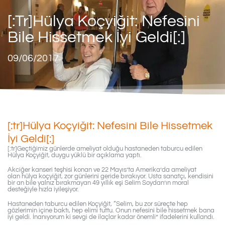
[:tr]Hülya Koçyiğit: Nefesini
Bile Hissetmek İyi Geldi[:]
09/06/2017
[:tr]Hülya Koçyiğit: Nefesini Bile Hissetmek
İyi Geldi[:]
[:tr]Geçtiğimiz günlerde ameliyat olduğu hastaneden taburcu edilen
Hülya Koçyiğit, duygu yüklü bir açıklama yaptı.
Akciğer kanseri teşhisi konan ve 22 Mayıs’ta Amerika’da ameliyat
olan hülya koçyiğit, zor günlerini geride bırakıyor. Usta sanatçı, kendisini
bir an bile yalnız bırakmayan 49 yıllık eşi Selim Soydan’ın moral
desteğiyle hızla iyileşiyor.
Hastaneden taburcu edilen Koçyiğit, “Selim, bu zor süreçte hep
gözlerimin içine baktı, hep elimi tuttu. Onun nefesini bile hissetmek bana
iyi geldi. İnanıyorum ki sevgi de ilaçlar kadar önemli” ifadelerini kullandı.