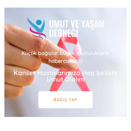
Küçük bağışlar büyük mutlulukların
habercisidir. :)
Kanser Hastalarımıza Hep birlikte
Umut Olalım
BAĞIŞ YAP