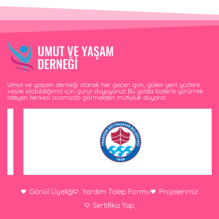
Umut ve yaşam derneği olarak her geçen gün, gülen yeni yüzlere
vesile olabildiğimiz için gurur duyuyoruz! Bu yolda bizlerle yürümek
isteyen herkesi aramızda görmekten mutluluk duyarız!
Gönül Üyeliği
Yardım Talep Formu
Projelerimiz
Sertifika Yap