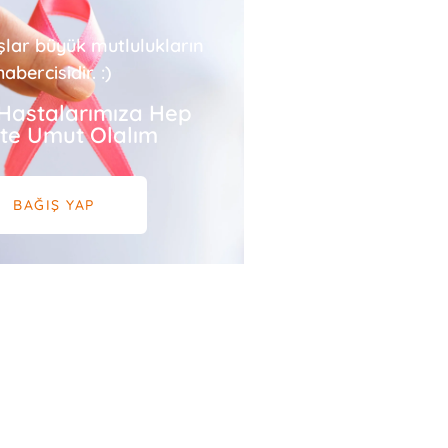
şlar büyük mutlulukların
habercisidir. :)
Hastalarımıza Hep
ikte Umut Olalım
BAĞIŞ YAP