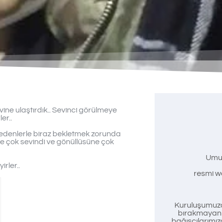
vine ulaştırdık.. Sevinci görülmeye
er..
nedenlerle biraz bekletmek zorunda
ce çok sevindi ve gönüllüsüne çok
Umu
rler..
resmi we
Kuruluşumuzd
bırakmayan t
bağışçılarımız