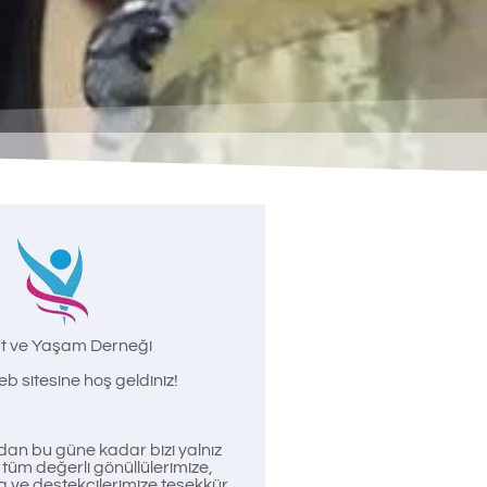
t ve Yaşam Derneği
b sitesine hoş geldiniz!
an bu güne kadar bizi yalnız
üm değerli gönüllülerimize,
a ve destekçilerimize teşekkür