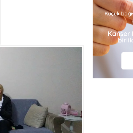
Küçük bağı
Kanser 
birl