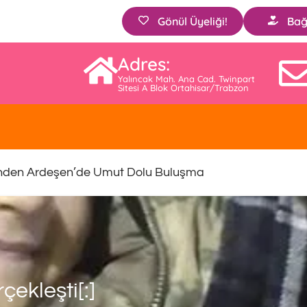
Gönül Üyeliği!
Bağ
Adres:
Yalıncak Mah. Ana Cad. Twinpart
Sitesi A Blok Ortahisar/Trabzon
nden Ardeşen’de Umut Dolu Buluşma
çekleşti[:]