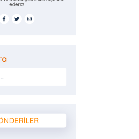
ederiz!
ra
ÖNDERILER