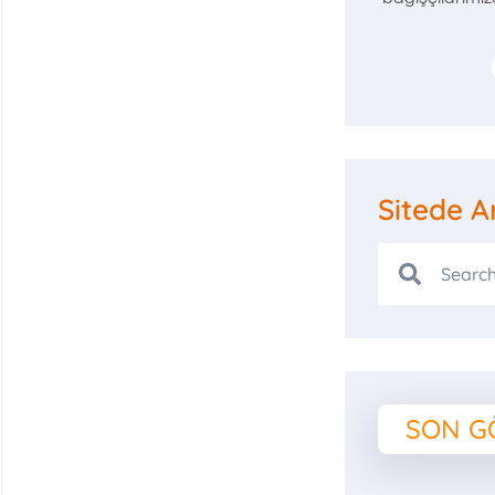
Sitede A
SON G