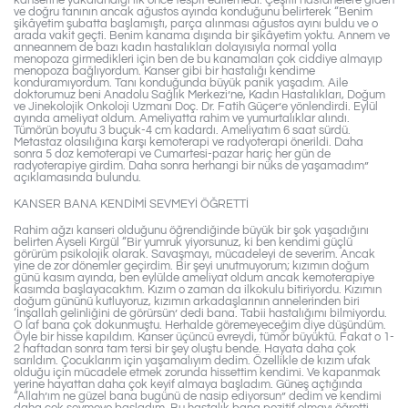
ve doğru tanının ancak ağustos ayında konduğunu belirterek “Benim
şikâyetim şubatta başlamıştı, parça alınması ağustos ayını buldu ve o
arada vakit geçti. Benim kanama dışında bir şikâyetim yoktu. Annem ve
anneannem de bazı kadın hastalıkları dolayısıyla normal yolla
menopoza girmedikleri için ben de bu kanamaları çok ciddiye almayıp
menopoza bağlıyordum. Kanser gibi bir hastalığı kendime
konduramıyordum. Tanı konduğunda büyük panik yaşadım. Aile
doktorumuz beni Anadolu Sağlık Merkezi’ne, Kadın Hastalıkları, Doğum
ve Jinekolojik Onkoloji Uzmanı Doç. Dr. Fatih Güçer’e yönlendirdi. Eylül
ayında ameliyat oldum. Ameliyatta rahim ve yumurtalıklar alındı.
Tümörün boyutu 3 buçuk-4 cm kadardı. Ameliyatım 6 saat sürdü.
Metastaz olasılığına karşı kemoterapi ve radyoterapi önerildi. Daha
sonra 5 doz kemoterapi ve Cumartesi-pazar hariç her gün de
radyoterapiye girdim. Daha sonra herhangi bir nüks de yaşamadım”
açıklamasında bulundu.
KANSER BANA KENDİMİ SEVMEYİ ÖĞRETTİ
Rahim ağzı kanseri olduğunu öğrendiğinde büyük bir şok yaşadığını
belirten Ayseli Kırgül “Bir yumruk yiyorsunuz, ki ben kendimi güçlü
görürüm psikolojik olarak. Savaşmayı, mücadeleyi de severim. Ancak
yine de zor dönemler geçirdim. Bir şeyi unutmuyorum; kızımın doğum
günü kasım ayında, ben eylülde ameliyat oldum ancak kemoterapiye
kasımda başlayacaktım. Kızım o zaman da ilkokulu bitiriyordu. Kızımın
doğum gününü kutluyoruz, kızımın arkadaşlarının annelerinden biri
‘İnşallah gelinliğini de görürsün’ dedi bana. Tabii hastalığımı bilmiyordu.
O laf bana çok dokunmuştu. Herhalde göremeyeceğim diye düşündüm.
Öyle bir hisse kapıldım. Kanser üçüncü evreydi, tümör büyüktü. Fakat o 1-
2 haftadan sonra tam tersi bir şey oluştu bende. Hayata daha çok
sarıldım. Çocuklarım için yaşamalıyım dedim. Özellikle de kızım ufak
olduğu için mücadele etmek zorunda hissettim kendimi. Ve kapanmak
yerine hayattan daha çok keyif almaya başladım. Güneş açtığında
“Allah’ım ne güzel bana bugünü de nasip ediyorsun” dedim ve kendimi
daha çok sevmeye başladım. Bu hastalık bana pozitif olmayı öğretti.