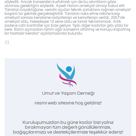
söyledik. Ancak kanserden kurtulmak için de bu sıkıntıların göze
alınması gerektiğini söyledik. Ayseli Hanım ameliyat olmayı kabul etti.
Tümörün büyüklüğüne, cerrahi açıdan teknik zorluklara rağmen ameliyat
başarılı bir şekilde gerçekleştirildi. Tümörün nüks etme riskine karşı
ameliyat sonrası kendisine radyoterapi ve kemoterapi verildi. 2007’de
ameliyat oldu. Neredeyse 10 sene oldu ve tümör tekrarlamadı. Artık
sadece rutin kontroller için bize geliyor. Tıpkı diğer kadınlar gibi yılda bir
kere. Bizim açımızdan rahim ağzı kanserini atlatmış ve konuyu kapatmış
bir hastadır kendisi” açıklamasında bulundu.
[:]
Umut ve Yaşam Derneği
resmi web sitesine hoş geldiniz!
Kuruluşumuzdan bu güne kadar bizi yalnız
bırakmayan tüm değerli gönüllülerimize,
bağışçılarımıza ve destekçilerimize teşekkür ederiz!