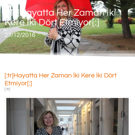
[:tr]Hayatta Her Zaman İki
Kere İki Dört Etmiyor[:]
23/12/2016
[:tr]Hayatta Her Zaman İki Kere İki Dört
Etmiyor[:]
[:tr]