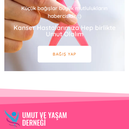
Küçük bağışlar büyük mutlulukların
habercisidir. :)
Kanser Hastalarımıza Hep birlikte
Umut Olalım
BAĞIŞ YAP