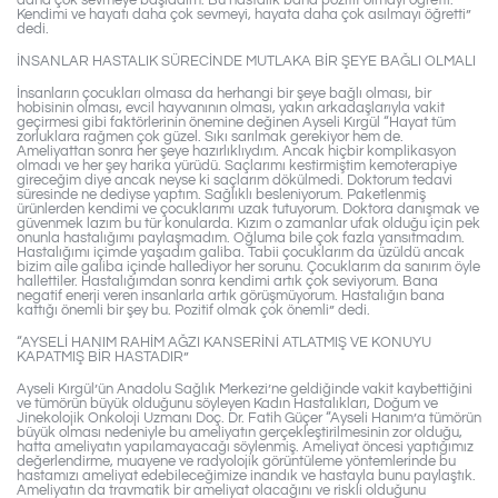
Kendimi ve hayatı daha çok sevmeyi, hayata daha çok asılmayı öğretti”
dedi.
İNSANLAR HASTALIK SÜRECİNDE MUTLAKA BİR ŞEYE BAĞLI OLMALI
İnsanların çocukları olmasa da herhangi bir şeye bağlı olması, bir
hobisinin olması, evcil hayvanının olması, yakın arkadaşlarıyla vakit
geçirmesi gibi faktörlerinin önemine değinen Ayseli Kırgül “Hayat tüm
zorluklara rağmen çok güzel. Sıkı sarılmak gerekiyor hem de.
Ameliyattan sonra her şeye hazırlıklıydım. Ancak hiçbir komplikasyon
olmadı ve her şey harika yürüdü. Saçlarımı kestirmiştim kemoterapiye
gireceğim diye ancak neyse ki saçlarım dökülmedi. Doktorum tedavi
süresinde ne dediyse yaptım. Sağlıklı besleniyorum. Paketlenmiş
ürünlerden kendimi ve çocuklarımı uzak tutuyorum. Doktora danışmak ve
güvenmek lazım bu tür konularda. Kızım o zamanlar ufak olduğu için pek
onunla hastalığımı paylaşmadım. Oğluma bile çok fazla yansıtmadım.
Hastalığımı içimde yaşadım galiba. Tabii çocuklarım da üzüldü ancak
bizim aile galiba içinde hallediyor her sorunu. Çocuklarım da sanırım öyle
hallettiler. Hastalığımdan sonra kendimi artık çok seviyorum. Bana
negatif enerji veren insanlarla artık görüşmüyorum. Hastalığın bana
kattığı önemli bir şey bu. Pozitif olmak çok önemli” dedi.
“AYSELİ HANIM RAHİM AĞZI KANSERİNİ ATLATMIŞ VE KONUYU
KAPATMIŞ BİR HASTADIR”
Ayseli Kırgül’ün Anadolu Sağlık Merkezi’ne geldiğinde vakit kaybettiğini
ve tümörün büyük olduğunu söyleyen Kadın Hastalıkları, Doğum ve
Jinekolojik Onkoloji Uzmanı Doç. Dr. Fatih Güçer “Ayseli Hanım’a tümörün
büyük olması nedeniyle bu ameliyatın gerçekleştirilmesinin zor olduğu,
hatta ameliyatın yapılamayacağı söylenmiş. Ameliyat öncesi yaptığımız
değerlendirme, muayene ve radyolojik görüntüleme yöntemlerinde bu
hastamızı ameliyat edebileceğimize inandık ve hastayla bunu paylaştık.
Ameliyatın da travmatik bir ameliyat olacağını ve riskli olduğunu