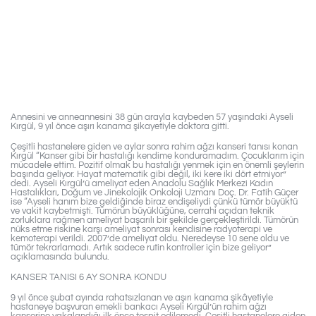
Annesini ve anneannesini 38 gün arayla kaybeden 57 yaşındaki Ayseli
Kırgül, 9 yıl önce aşırı kanama şikayetiyle doktora gitti.
Çeşitli hastanelere giden ve aylar sonra rahim ağzı kanseri tanısı konan
Kırgül “Kanser gibi bir hastalığı kendime konduramadım. Çocuklarım için
mücadele ettim. Pozitif olmak bu hastalığı yenmek için en önemli şeylerin
başında geliyor. Hayat matematik gibi değil, iki kere iki dört etmiyor”
dedi. Ayseli Kırgül’ü ameliyat eden Anadolu Sağlık Merkezi Kadın
Hastalıkları, Doğum ve Jinekolojik Onkoloji Uzmanı Doç. Dr. Fatih Güçer
ise “Ayseli hanım bize geldiğinde biraz endişeliydi çünkü tümör büyüktü
ve vakit kaybetmişti. Tümörün büyüklüğüne, cerrahi açıdan teknik
zorluklara rağmen ameliyat başarılı bir şekilde gerçekleştirildi. Tümörün
nüks etme riskine karşı ameliyat sonrası kendisine radyoterapi ve
kemoterapi verildi. 2007’de ameliyat oldu. Neredeyse 10 sene oldu ve
tümör tekrarlamadı. Artık sadece rutin kontroller için bize geliyor”
açıklamasında bulundu.
KANSER TANISI 6 AY SONRA KONDU
9 yıl önce şubat ayında rahatsızlanan ve aşırı kanama şikâyetiyle
hastaneye başvuran emekli bankacı Ayseli Kırgül’ün rahim ağzı
kanserine yakalandığı ilk önce tespit edilemedi. Çeşitli hastanelere giden