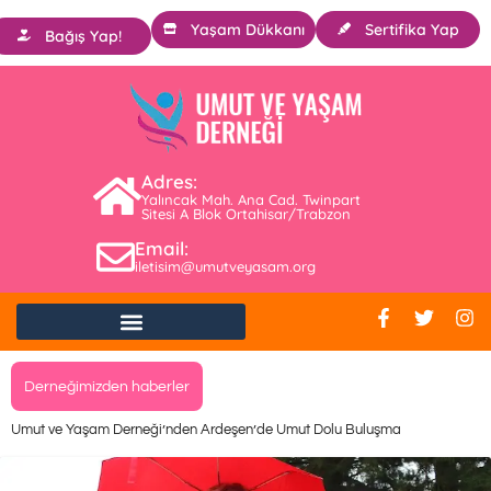
Yaşam Dükkanı
Sertifika Yap
Bağış Yap!
Adres:
Yalıncak Mah. Ana Cad. Twinpart
Sitesi A Blok Ortahisar/Trabzon
Email:
iletisim@umutveyasam.org
Derneğimizden haberler
Umut ve Yaşam Derneği’nden Ardeşen’de Umut Dolu Buluşma