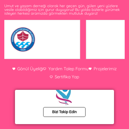
Umut ve yaşam derneği olarak her geçen gün, gülen yeni yüzlere
vesile olabildiğimiz için gurur duyuyoruz! Bu yolda bizlerle yürümek
isteyen herkesi aramızda görmekten mutluluk duyarız!
Gönül Üyeliği
Yardım Talep Formu
Projelerimiz
Sertifika Yap
Bizi Takip Edin