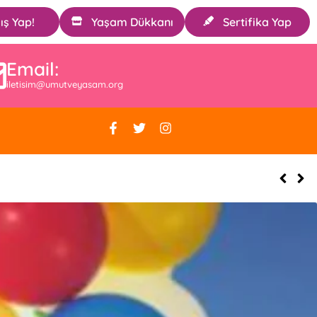
ış Yap!
Yaşam Dükkanı
Sertifika Yap
Email:
iletisim@umutveyasam.org