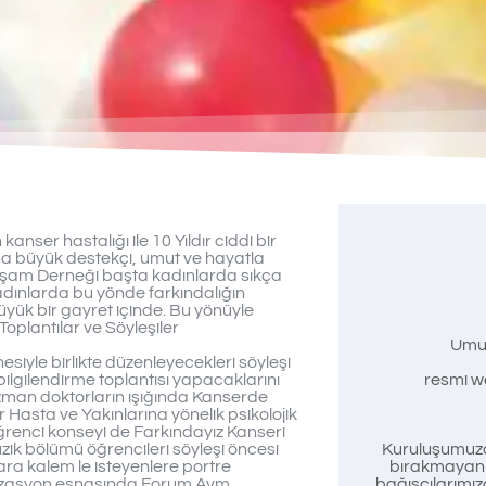
nser hastalığı ile 10 Yıldır ciddi bir
na büyük destekçi, umut ve hayatla
Yaşam Derneği başta kadınlarda sıkça
adınlarda bu yönde farkındalığın
üyük bir gayret içinde. Bu yönüyle
oplantılar ve Söyleşiler
Umu
iyle birlikte düzenleyecekleri söyleşi
ilgilendirme toplantısı yapacaklarını
resmi we
zman doktorların ışığında Kanserde
Hasta ve Yakınlarına yönelik psikolojik
öğrenci konseyi de Farkındayız Kanseri
zik bölümü öğrencileri söyleşi öncesi
Kuruluşumuzd
ara kalem le isteyenlere portre
bırakmayan t
anizasyon esnasında Forum Avm
bağışçılarımız