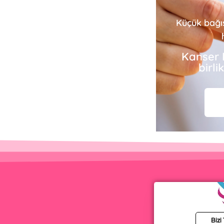
Küçük bağı
Kanser 
birl
Bizi