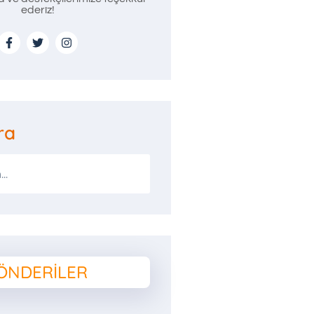
ederiz!
ra
ÖNDERILER