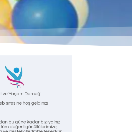
t ve Yaşam Derneği
b sitesine hoş geldiniz!
an bu güne kadar bizi yalnız
üm değerli gönüllülerimize,
a ve destekçilerimize teşekkür