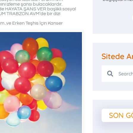
ini izleme şansı bulacaklardır.
inde HAYATA ŞANS VER başlıklı sosyal
UM TRABZON AVM’de bir dizi
elim..ve Erken Teşhis İçin Kanser
Sitede A
SON G