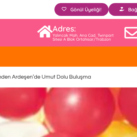
Gönül Üyeliği!
Bağ
Adres:
Yalıncak Mah. Ana Cad. Twinpart
Sitesi A Blok Ortahisar/Trabzon
nden Ardeşen’de Umut Dolu Buluşma