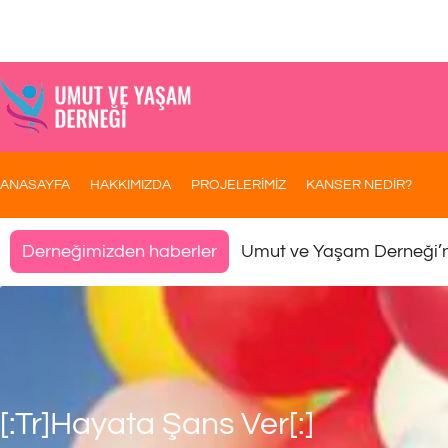
ANASAYFA
HAKKIMIZDA
PROJELERİMİZ
KANSER NEDİR?
Umut ve Yaşam Derneği’
Derneğimizden haberler
[:tr]Hayata Şans Ver[:]