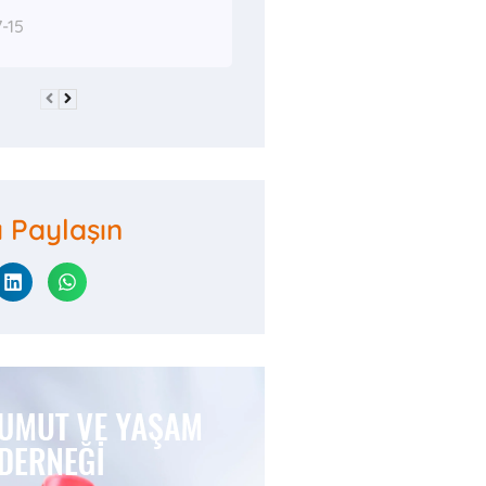
-15
ı Paylaşın