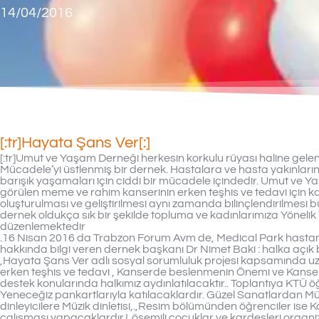
14/04/2016
[:tr]Hayata Şans Ver[:]
[:tr]Umut ve Yaşam Derneği herkesin korkulu rüyası haline gelen ka
Mücadele’yi üstlenmiş bir dernek. Hastalara ve hasta yakınları
barışık yaşamaları için ciddi bir mücadele içindedir. Umut ve 
görülen meme ve rahim kanserinin erken teşhis ve tedavi için k
oluşturulması ve geliştirilmesi aynı zamanda bilinçlendirilmesi b
dernek oldukça sık bir şekilde topluma ve kadınlarımıza Yönelik T
düzenlemektedir
.16 Nisan 2016 da Trabzon Forum Avm de, Medical Park hastanes
hakkında bilgi veren dernek başkanı Dr Nimet Baki : halka açık b
,Hayata Şans Ver adlı sosyal sorumluluk projesi kapsamında u
erken teşhis ve tedavi , Kanserde beslenmenin Önemi ve Kanser 
destek konularında halkımız aydınlatılacaktır.. Toplantıya KTÜ 
Yeneceğiz pankartlarıyla katılacaklardır. Güzel Sanatlardan Mü
dinleyicilere Müzik dinletisi,.,Resim bölümünden öğrenciler ise K
çalışması yapacaklardır.Lösemili çocuklar ve kardeşleri org