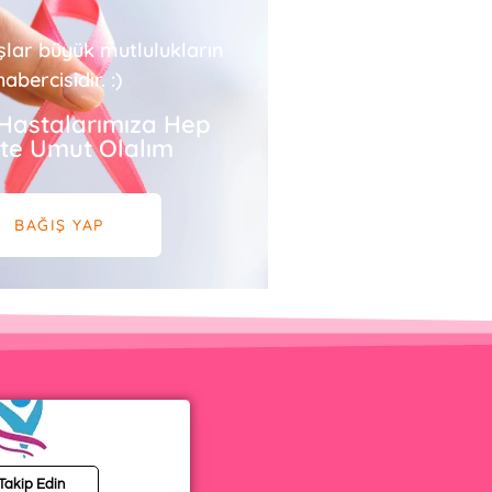
şlar büyük mutlulukların
habercisidir. :)
Hastalarımıza Hep
ikte Umut Olalım
BAĞIŞ YAP
 Takip Edin