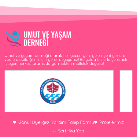
Umut ve yaşam derneği olarak her geçen gün, gülen yeni yüzlere
vesile olabildiğimiz için gurur duyuyoruz! Bu yolda bizlerle yürümek
isteyen herkesi aramızda görmekten mutluluk duyarız!
Gönül Üyeliği
Yardım Talep Formu
Projelerimiz
Sertifika Yap