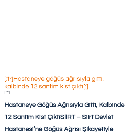
[:tr]Hastaneye Göğüs
Ağrısıyla Gitti, Kalbinde 12
Santim Kist Çıktı[:]
30/08/2019
[:tr]Hastaneye göğüs ağrısıyla gitti,
kalbinde 12 santim kist çıktı[:]
[:tr]
Hastaneye Göğüs Ağrısıyla Gitti, Kalbinde
12 Santim Kist ÇıktıSİİRT – Siirt Devlet
Hastanesi’ne Göğüs Ağrısı Şikayetiyle