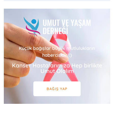
Küçük bağışlar büyük mutlulukların
habercisidir. :)
Kanser Hastalarımıza Hep birlikte
Umut Olalım
BAĞIŞ YAP