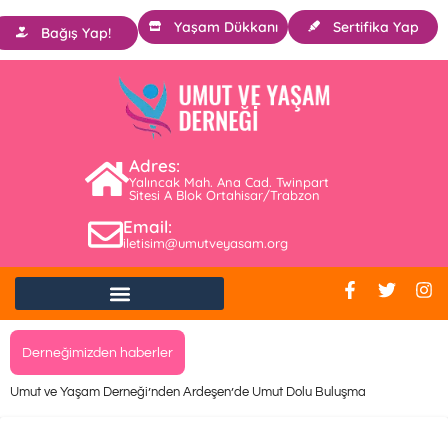
Yaşam Dükkanı
Sertifika Yap
Bağış Yap!
Adres:
Yalıncak Mah. Ana Cad. Twinpart
Sitesi A Blok Ortahisar/Trabzon
Email:
iletisim@umutveyasam.org
Derneğimizden haberler
Umut ve Yaşam Derneği’nden Ardeşen’de Umut Dolu Buluşma