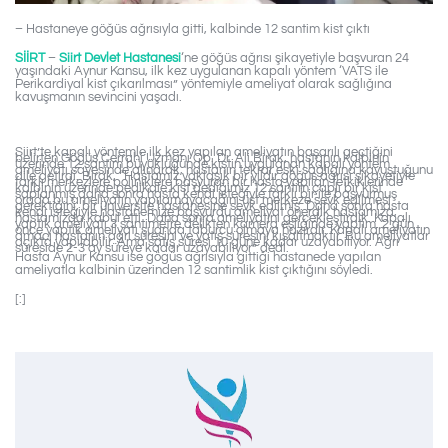
– Hastaneye göğüs ağrısıyla gitti, kalbinde 12 santim kist çıktı
SİİRT
–
Siirt Devlet Hastanesi
‘ne göğüs ağrısı şikayetiyle başvuran 24
yaşındaki Aynur Kansu, ilk kez uygulanan kapalı yöntem ‘VATS ile
Perikardiyal kist çıkarılması” yöntemiyle ameliyat olarak sağlığına
kavuşmanın sevincini yaşadı.
Siirt’te kapalı yöntemle ilk kez yapılan ameliyatın başarılı geçtiğini
belirten Göğüs Cerrahi Uzmanı Op. Dr. Ali Birak, hastanın kalbinin
üzerinde 12 santim büyüklüğünde kistin uygulanan kapalı yöntem
ameliyatı sayesinde alınarak, hastanın tekrar eski sağlığına kavuştuğunu
dile getirdi. Birak, “Hastamız yaklaşık bir yıldır göğüs ağrısı şikayetiyle
farklı merkezlere poliniklere başvuran bir hasta yapılan tetkiklerinde
kalbinin üzerinde pedikale kist dediğimiz 12 santim çaplı bir kist
saplanmış daha sonra hasta kendi isteğiyle farklı bir ile başvurmuş
orada bu ameliyatın yapılamayacağını üst merkeze sevk edilmesi
gerektiğini, bir üniversite hastanesine sevk edilmiş. Daha sonra hasta
kendi isteğiyle hastanemize başvurdu ameliyat önerdik hastamıza,
hastamızda kabul etti. Daha sonra ameliyatını gerçekleştirdik. Kapalı
yaptık ameliyatı 3 santimetre delikten kamera eşliğinde yaptım. 2 gün
önce yaptık ameliyatı şuanda taburcu olmaya hazırdır. Kapalı ameliyatın
amacı hastanın ağrı süresini ve yatış süresini kısaltmaktır. Bu ameliyatlar
açıkta yapılabilir. Ama satış süresi 10 güne kadar uzayabiliyor. Ağrı
süreside 2-3 ay süreye kadar uzayabiliyor” dedi.
Hasta Aynur Kansu ise gögüs ağrısıyla gittiği hastanede yapılan
ameliyatla kalbinin üzerinden 12 santimlik kist çıktığını söyledi.
[:]