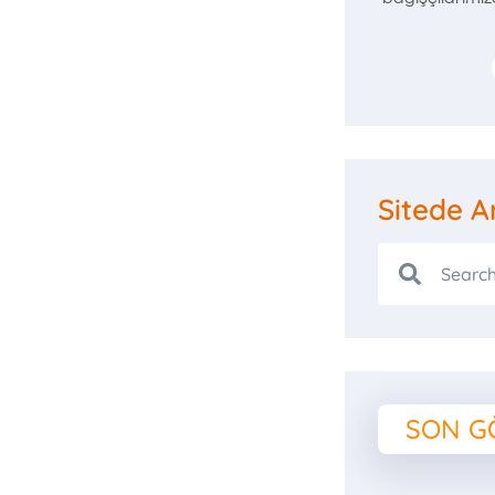
nkoloji
Sitede A
evam
 Kanser
ımıza
SON G