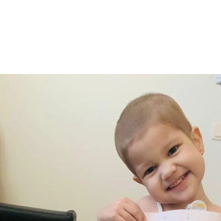
Yeni Kıyafet
Ulaştırdık.