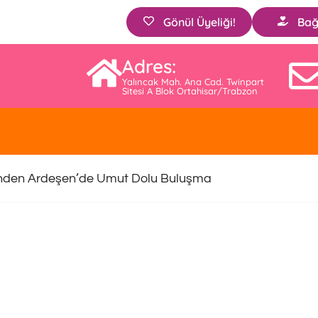
Gönül Üyeliği!
Bağ
Adres:
Yalıncak Mah. Ana Cad. Twinpart
Sitesi A Blok Ortahisar/Trabzon
nden Ardeşen’de Umut Dolu Buluşma
Eden Çocuklar Hediyelerine Kav