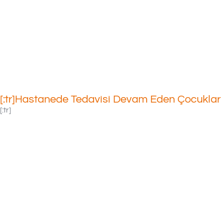
27/07/2022
[:tr]Hastanede Tedavisi Devam Eden Çocuklar 
[:tr]
İstanbul Ye
Yüzyıl Üniv
GOP Hastan