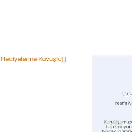
Hediyelerine Kavuştu[:]
ni
Umu
ersitesi
resmi we
esi
Kuruluşumuzd
bırakmayan t
bağışçılarımız