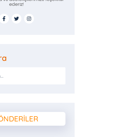
ederiz!
ra
ÖNDERILER