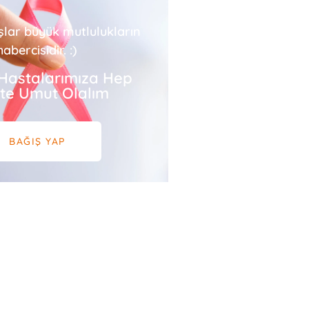
şlar büyük mutlulukların
habercisidir. :)
Hastalarımıza Hep
ikte Umut Olalım
BAĞIŞ YAP