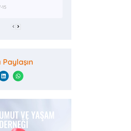
-15
ı Paylaşın