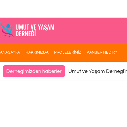
ANASAYFA
HAKKIMIZDA
PROJELERİMİZ
KANSER NEDİR?
Umut ve Yaşam Derneği’
Derneğimizden haberler
[:tr]Hastanede Tedavisi Devam 