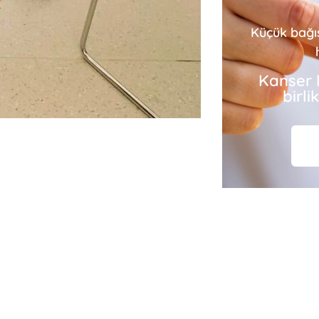
Küçük bağı
Kanser 
birl
nden
Dr.
ra ‘ya