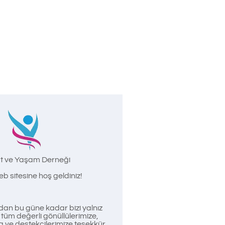
t ve Yaşam Derneği
b sitesine hoş geldiniz!
an bu güne kadar bizi yalnız
üm değerli gönüllülerimize,
a ve destekçilerimize teşekkür