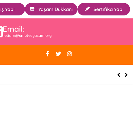
ış Yap!
Yaşam Dükkanı
Sertifika Yap
Email:
iletisim@umutveyasam.org
uştu[:]