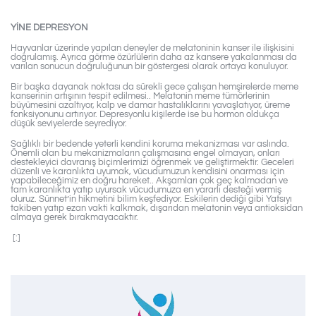
YİNE DEPRESYON
Hayvanlar üzerinde yapılan deneyler de melatoninin kanser ile ilişkisini
doğrulamış. Ayrıca görme özürlülerin daha az kansere yakalanması da
varılan sonucun doğruluğunun bir göstergesi olarak ortaya konuluyor.
Bir başka dayanak noktası da sürekli gece çalışan hemşirelerde meme
kanserinin artışının tespit edilmesi.. Melatonin meme tümörlerinin
büyümesini azaltıyor, kalp ve damar hastalıklarını yavaşlatıyor, üreme
fonksiyonunu artırıyor. Depresyonlu kişilerde ise bu hormon oldukça
düşük seviyelerde seyrediyor.
Sağlıklı bir bedende yeterli kendini koruma mekanizması var aslında.
Önemli olan bu mekanizmaların çalışmasına engel olmayan, onları
destekleyici davranış biçimlerimizi öğrenmek ve geliştirmektir. Geceleri
düzenli ve karanlıkta uyumak, vücudumuzun kendisini onarması için
yapabileceğimiz en doğru hareket.. Akşamları çok geç kalmadan ve
tam karanlıkta yatıp uyursak vücudumuza en yararlı desteği vermiş
oluruz. Sünnet’in hikmetini bilim keşfediyor. Eskilerin dediği gibi Yatsıyı
takiben yatıp ezan vakti kalkmak, dışarıdan melatonin veya antioksidan
almaya gerek bırakmayacaktır.
[:]