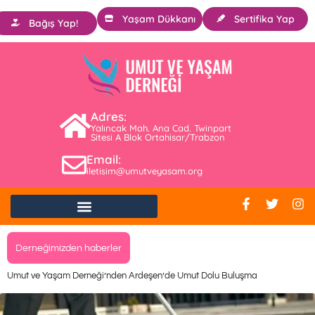
Yaşam Dükkanı
Sertifika Yap
Bağış Yap!
Adres:
Yalıncak Mah. Ana Cad. Twinpart
Sitesi A Blok Ortahisar/Trabzon
Email:
iletisim@umutveyasam.org
Derneğimizden haberler
Umut ve Yaşam Derneği’nden Ardeşen’de Umut Dolu Buluşma