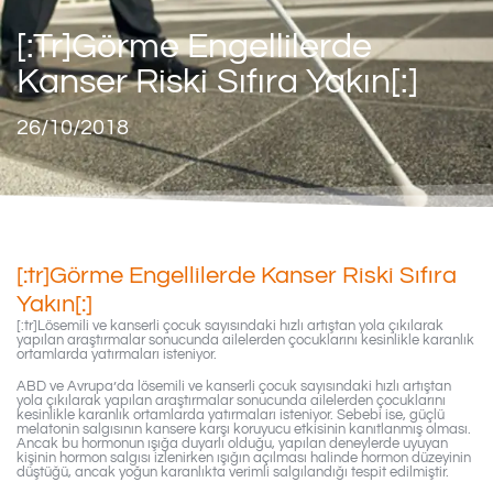
[:tr]Görme Engellilerde
Kanser Riski Sıfıra Yakın[:]
26/10/2018
[:tr]Görme Engellilerde Kanser Riski Sıfıra
Yakın[:]
[:tr]Lösemili ve kanserli çocuk sayısındaki hızlı artıştan yola çıkılarak
yapılan araştırmalar sonucunda ailelerden çocuklarını kesinlikle karanlık
ortamlarda yatırmaları isteniyor.
ABD ve Avrupa’da lösemili ve kanserli çocuk sayısındaki hızlı artıştan
yola çıkılarak yapılan araştırmalar sonucunda ailelerden çocuklarını
kesinlikle karanlık ortamlarda yatırmaları isteniyor. Sebebi ise, güçlü
melatonin salgısının kansere karşı koruyucu etkisinin kanıtlanmış olması.
Ancak bu hormonun ışığa duyarlı olduğu, yapılan deneylerde uyuyan
kişinin hormon salgısı izlenirken ışığın açılması halinde hormon düzeyinin
düştüğü, ancak yoğun karanlıkta verimli salgılandığı tespit edilmiştir.