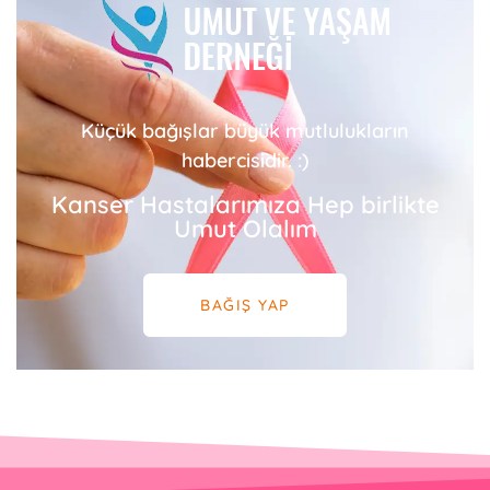
Küçük bağışlar büyük mutlulukların
habercisidir. :)
Kanser Hastalarımıza Hep birlikte
Umut Olalım
BAĞIŞ YAP