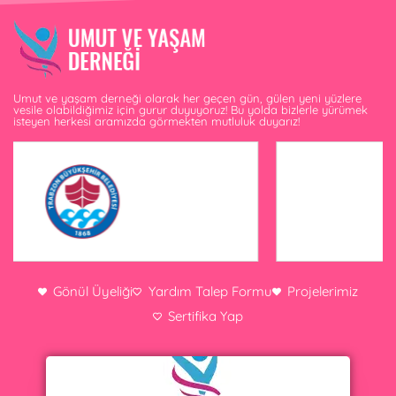
Umut ve yaşam derneği olarak her geçen gün, gülen yeni yüzlere
vesile olabildiğimiz için gurur duyuyoruz! Bu yolda bizlerle yürümek
isteyen herkesi aramızda görmekten mutluluk duyarız!
Gönül Üyeliği
Yardım Talep Formu
Projelerimiz
Sertifika Yap