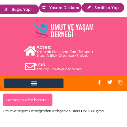
Yaşam Dükkanı
Sertifika Yap
Bağış Yap!
Adres:
Yalıncak Mah. Ana Cad. Twinpart
Sitesi A Blok Ortahisar/Trabzon
Email:
iletisim@umutveyasam.org
Derneğimizden haberler
Umut ve Yaşam Derneği’nden Ardeşen’de Umut Dolu Buluşma