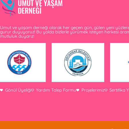
Umut ve yaşam derneği olarak her geçen gün, gülen yeni yüzlere v
gurur duyuyoruz! Bu yolda bizlerle yürümek isteyen herkesi ar
mutluluk duyarız!
Gönül Üyeliği
Yardım Talep Formu
Projelerimiz
Sertifika 