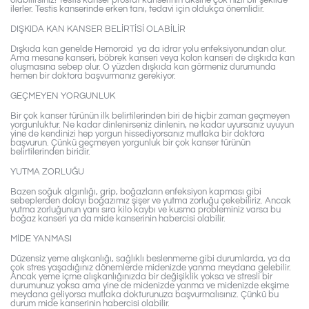
olabilirsiniz! Testis kanser prostat kanserinin aksine çok hızlı bir şekilde
ilerler. Testis kanserinde erken tanı, tedavi için oldukça önemlidir.
DIŞKIDA KAN KANSER BELİRTİSİ OLABİLİR
Dışkıda kan genelde Hemoroid ya da idrar yolu enfeksiyonundan olur.
Ama mesane kanseri, böbrek kanseri veya kolon kanseri de dışkıda kan
oluşmasına sebep olur. O yüzden dışkıda kan görmeniz durumunda
hemen bir doktora başvurmanız gerekiyor.
GEÇMEYEN YORGUNLUK
Bir çok kanser türünün ilk belirtilerinden biri de hiçbir zaman geçmeyen
yorgunluktur. Ne kadar dinlenirseniz dinlenin, ne kadar uyursanız uyuyun
yine de kendinizi hep yorgun hissediyorsanız mutlaka bir doktora
başvurun. Çünkü geçmeyen yorgunluk bir çok kanser türünün
belirtilerinden biridir.
YUTMA ZORLUĞU
Bazen soğuk algınlığı, grip, boğazların enfeksiyon kapması gibi
sebeplerden dolayı boğazımız şişer ve yutma zorluğu çekebiliriz. Ancak
yutma zorluğunun yanı sıra kilo kaybı ve kusma probleminiz varsa bu
boğaz kanseri ya da mide kanserinin habercisi olabilir.
MİDE YANMASI
Düzensiz yeme alışkanlığı, sağlıklı beslenmeme gibi durumlarda, ya da
çok stres yaşadığınız dönemlerde midenizde yanma meydana gelebilir.
Ancak yeme içme alışkanlığınızda bir değişiklik yoksa ve stresli bir
durumunuz yoksa ama yine de midenizde yanma ve midenizde ekşime
meydana geliyorsa mutlaka dokturunuza başvurmalısınız. Çünkü bu
durum mide kanserinin habercisi olabilir.