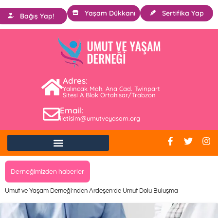
Yaşam Dükkanı
Sertifika Yap
Bağış Yap!
Adres:
Yalıncak Mah. Ana Cad. Twinpart
Sitesi A Blok Ortahisar/Trabzon
Email:
iletisim@umutveyasam.org
Derneğimizden haberler
Umut ve Yaşam Derneği’nden Ardeşen’de Umut Dolu Buluşma