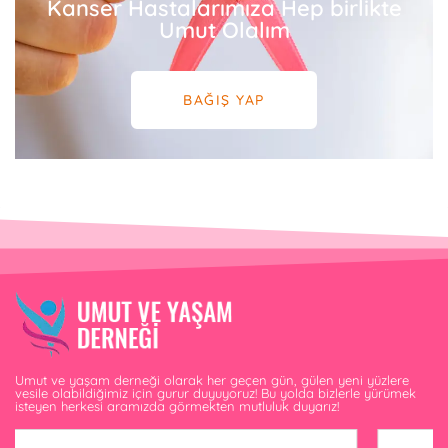
Kanser Hastalarımıza Hep birlikte
Umut Olalım
BAĞIŞ YAP
Umut ve yaşam derneği olarak her geçen gün, gülen yeni yüzlere
vesile olabildiğimiz için gurur duyuyoruz! Bu yolda bizlerle yürümek
isteyen herkesi aramızda görmekten mutluluk duyarız!