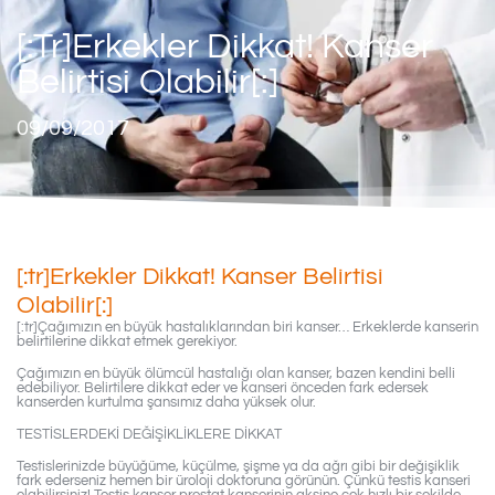
[:tr]Erkekler Dikkat! Kanser
Belirtisi Olabilir[:]
09/09/2017
[:tr]Erkekler Dikkat! Kanser Belirtisi
Olabilir[:]
[:tr]Çağımızın en büyük hastalıklarından biri kanser… Erkeklerde kanserin
belirtilerine dikkat etmek gerekiyor.
Çağımızın en büyük ölümcül hastalığı olan kanser, bazen kendini belli
edebiliyor. Belirtilere dikkat eder ve kanseri önceden fark edersek
kanserden kurtulma şansımız daha yüksek olur.
TESTİSLERDEKİ DEĞİŞİKLİKLERE DİKKAT
Testislerinizde büyüğüme, küçülme, şişme ya da ağrı gibi bir değişiklik
fark ederseniz hemen bir üroloji doktoruna görünün. Çünkü testis kanseri