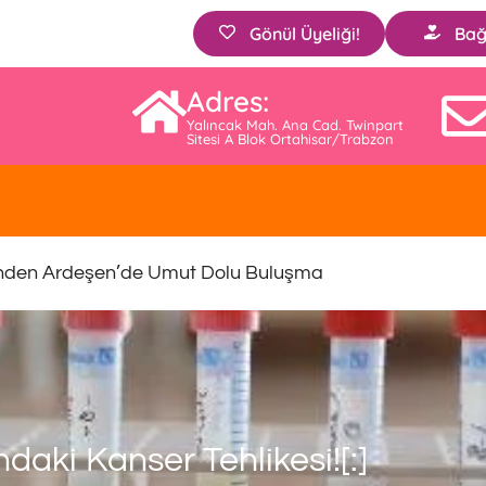
Gönül Üyeliği!
Bağ
Adres:
Yalıncak Mah. Ana Cad. Twinpart
Sitesi A Blok Ortahisar/Trabzon
nden Ardeşen’de Umut Dolu Buluşma
daki Kanser Tehlikesi![:]