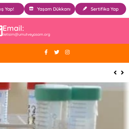
ış Yap!
Yaşam Dükkanı
Sertifika Yap
Email:
iletisim@umutveyasam.org