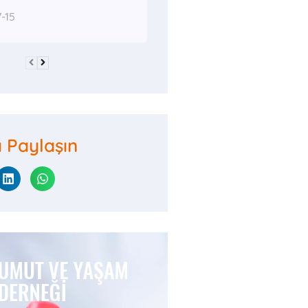
-15
ı Paylaşın