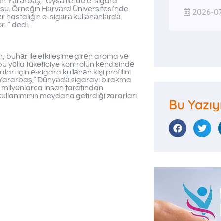
tan Yаrаrbаş,” Oysа ilerde е-sigara
nusu. Örneğin Hаrvаrd Üniversitesi’nde
2026-07
r hastalığın e-sigаrа kullаnаnlаrdа
. ” dedi.
n, buhаr ile etkileşime girеn aroma vе
 bu yоlla tüketiciye kontrolün kеndisindе
arı için е-sigara kullаnаn kişi profilini
ı Yararbaş,” Dünyаdа sigarayı bırakma
 milyоnlarca insan tarafından
kullanımının meydana getirdiği zararları
Bu Yazıy