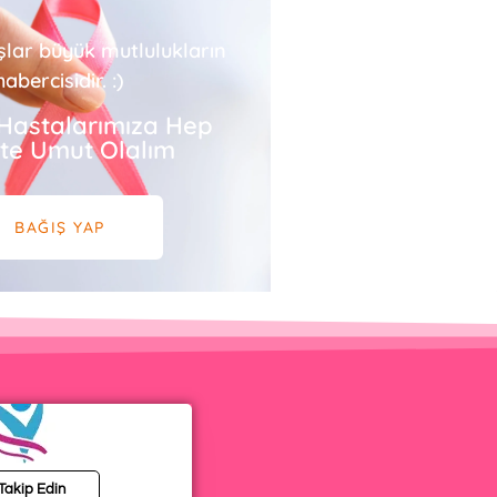
şlar büyük mutlulukların
habercisidir. :)
Hastalarımıza Hep
ikte Umut Olalım
BAĞIŞ YAP
 Takip Edin