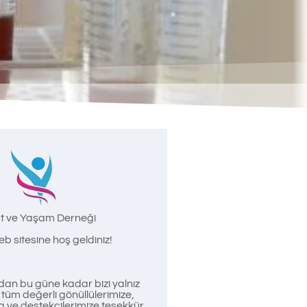
t ve Yaşam Derneği
b sitesine hoş geldiniz!
an bu güne kadar bizi yalnız
üm değerli gönüllülerimize,
a ve destekçilerimize teşekkür