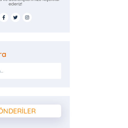
ederiz!
ra
ÖNDERILER