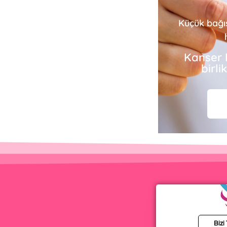
Küçük bağı
Kanser 
birl
Bizi