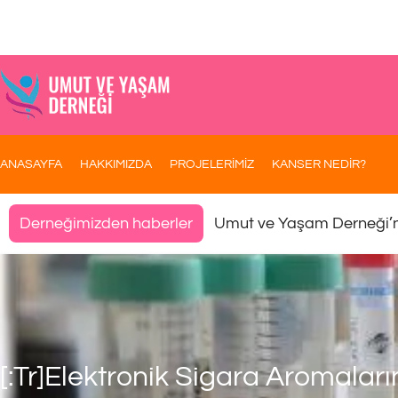
ANASAYFA
HAKKIMIZDA
PROJELERİMİZ
KANSER NEDİR?
Umut ve Yaşam Derneği’
Derneğimizden haberler
[:tr]Elektronik Sigara Aromaların