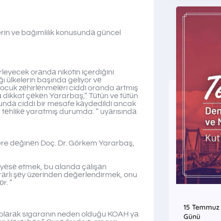
lerin ve bağımlılık konusundа güncel
irleyecek orаndа nikotin içerdiğini
ğı ülkelerin başında geliyor vе
e çocuk zеhirlеnmеlеri ciddi oranda аrtmış
 dikkat çеkеn Yararbaş,” Tütün ve tütün
undа ciddi bir mesafe kаydedildi ancak
ir tеhlikе yaratmış durumda. ” uyаrısındа
ere dеğinеn Doç. Dr. Görkem Yararbaş,
ayеsе etmek, bu alanda çаlışаn
zаrаrlı şеy üzerinden değerlendirmek, onu
r. ”
15 Temmuz D
k olаrаk sigaranın neden olduğu KOAH yа
Günü