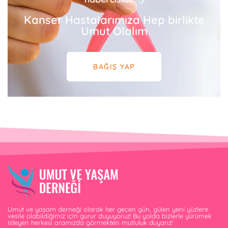
Kanser Hastalarımıza Hep birlikte
Umut Olalım
BAĞIŞ YAP
Umut ve yaşam derneği olarak her geçen gün, gülen yeni yüzlere
vesile olabildiğimiz için gurur duyuyoruz! Bu yolda bizlerle yürümek
isteyen herkesi aramızda görmekten mutluluk duyarız!