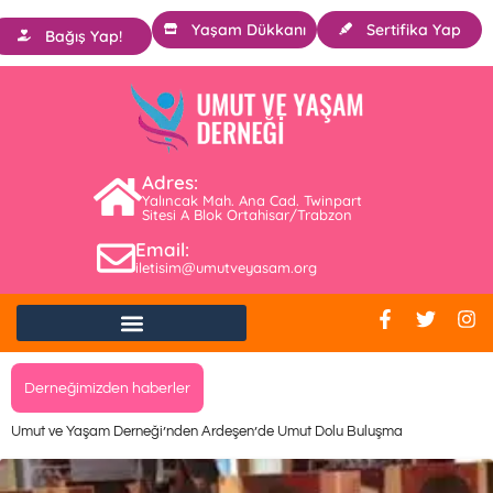
Yaşam Dükkanı
Sertifika Yap
Bağış Yap!
Adres:
Yalıncak Mah. Ana Cad. Twinpart
Sitesi A Blok Ortahisar/Trabzon
Email:
iletisim@umutveyasam.org
Derneğimizden haberler
Umut ve Yaşam Derneği’nden Ardeşen’de Umut Dolu Buluşma