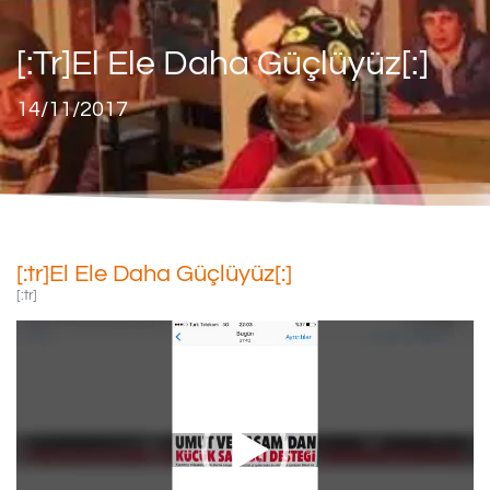
[:tr]El Ele Daha Güçlüyüz[:]
14/11/2017
[:tr]El Ele Daha Güçlüyüz[:]
[:tr]
Video
oynatıcı