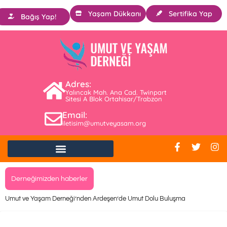
Yaşam Dükkanı
Sertifika Yap
Bağış Yap!
Adres:
Yalıncak Mah. Ana Cad. Twinpart
Sitesi A Blok Ortahisar/Trabzon
Email:
iletisim@umutveyasam.org
Derneğimizden haberler
Umut ve Yaşam Derneği’nden Ardeşen’de Umut Dolu Buluşma