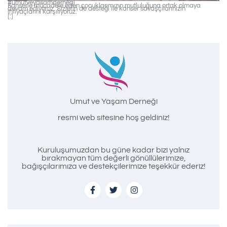
#umutveyasamdernegi
Kanserle mücadele eden çocuklarımızın mutluluğuna ortak olmaya
devam ediyoruz. Sizlerin de desteği ile kanser savaşçılarınızın
ihtiyaçlarını karşılıyoruz.
[:]
Umut ve Yaşam Derneği
resmi web sitesine hoş geldiniz!
Kuruluşumuzdan bu güne kadar bizi yalnız
bırakmayan tüm değerli gönüllülerimize,
bağışçılarımıza ve destekçilerimize teşekkür ederiz!