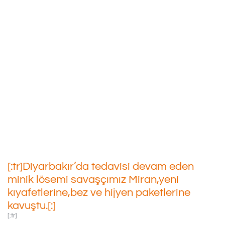
[:tr]Diyarbakır’da Tedavisi
Devam Eden Minik Lösemi
Savaşçımız Miran,yeni
Kıyafetlerine,bez Ve Hijyen
Paketlerine Kavuştu.[:]
01/11/2021
[:tr]Diyarbakır’da tedavisi devam eden
minik lösemi savaşçımız Miran,yeni
kıyafetlerine,bez ve hijyen paketlerine
kavuştu.[:]
[:tr]