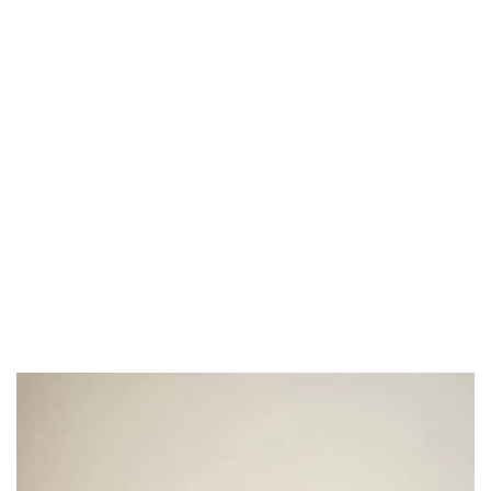
Diyarbakır’da
Tedavisi Devam
Eden Minik Lösemi
Savaşçımız
Miran,yeni
Kıyafetlerine,bez Ve
Hijyen Paketlerine
Kavuştu.