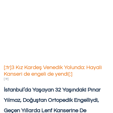
[:tr]3 Kız Kardeş Venedik
Yolunda: Hayali Kanseri De
Engeli De Yendi[:]
09/06/2019
[:tr]3 Kız Kardeş Venedik Yolunda: Hayali
Kanseri de engeli de yendi[:]
[:tr]
İstanbul’da Yaşayan 32 Yaşındaki Pınar
Yılmaz, Doğuştan Ortopedik Engelliydi,
Geçen Yıllarda Lenf Kanserine De