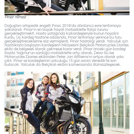
Pınar Yılmaz
Doğuştan ortopedik engelli Pınar, 2016’da dördüncü evre lenfomaya
yakalandı. Pınar’ın en büyük hayali motosikletle İtalya turunu
gerçekleştirmekti. Hasta yatağında kızkardeşleriyle bunun hayalini
kurdu. Üç kardeş hastane odasında, Pınar lenfomayı yenince bu turu
gerçekleştireceklerine söz vermişlerdi. Pınar hastalığı yendi. Yolculuk için
hazırlıklara başlayan kardeşlerin hikâyesini Belçikalı Motorcycles Diaries
ekibi de belgesel olarak çekmeye karar verdi. Pınar önceki gün kardeşi
İlayda Yağmur’un sürdüğü motosiklette artçı olarak, Deva Su ise
Motorcycles Diaries ekibinden Peter Jan Williems’ın artçısı olarak yola
çıktı. Pınar ve kardeşlerinin yolculuğu 15 gün sonra Venedik’te son
bulacak. Yolculuk da Belçikalı ekibin kamerasında ölümsüzleşecek.