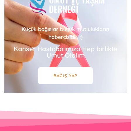
Küçük bağışlar büyük mutlulukların
habercisidir. :)
Kanser Hastalarımıza Hep birlikte
Umut Olalım
BAĞIŞ YAP