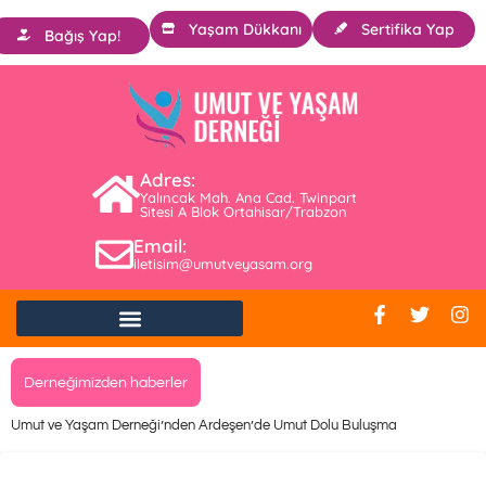
Yaşam Dükkanı
Sertifika Yap
Bağış Yap!
Adres:
Yalıncak Mah. Ana Cad. Twinpart
Sitesi A Blok Ortahisar/Trabzon
Email:
iletisim@umutveyasam.org
Derneğimizden haberler
Umut ve Yaşam Derneği’nden Ardeşen’de Umut Dolu Buluşma