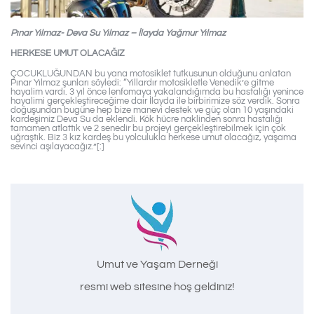
Pınar Yılmaz- Deva Su Yılmaz – İlayda Yağmur Yılmaz
HERKESE UMUT OLACAĞIZ
ÇOCUKLUĞUNDAN bu yana motosiklet tutkusunun olduğunu anlatan
Pınar Yılmaz şunları söyledi: “Yıllardır motosikletle Venedik’e gitme
hayalim vardı. 3 yıl önce lenfomaya yakalandığımda bu hastalığı yenince
hayalimi gerçekleştireceğime dair İlayda ile birbirimize söz verdik. Sonra
doğuşundan bugüne hep bize manevi destek ve güç olan 10 yaşındaki
kardeşimiz Deva Su da eklendi. Kök hücre naklinden sonra hastalığı
tamamen atlattık ve 2 senedir bu projeyi gerçekleştirebilmek için çok
uğraştık. Biz 3 kız kardeş bu yolculukla herkese umut olacağız, yaşama
sevinci aşılayacağız.”[:]
Umut ve Yaşam Derneği
resmi web sitesine hoş geldiniz!