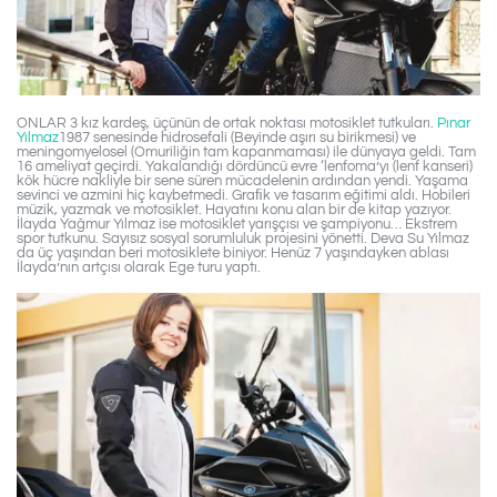
ONLAR 3 kız kardeş, üçünün de ortak noktası motosiklet tutkuları.
Pınar
Yılmaz
1987 senesinde hidrosefali (Beyinde aşırı su birikmesi) ve
meningomyelosel (Omuriliğin tam kapanmaması) ile dünyaya geldi. Tam
16 ameliyat geçirdi. Yakalandığı dördüncü evre ‘lenfoma’yı (lenf kanseri)
kök hücre nakliyle bir sene süren mücadelenin ardından yendi. Yaşama
sevinci ve azmini hiç kaybetmedi. Graﬁk ve tasarım eğitimi aldı. Hobileri
müzik, yazmak ve motosiklet. Hayatını konu alan bir de kitap yazıyor.
İlayda Yağmur Yılmaz ise motosiklet yarışçısı ve şampiyonu… Ekstrem
spor tutkunu. Sayısız sosyal sorumluluk projesini yönetti. Deva Su Yılmaz
da üç yaşından beri motosiklete biniyor. Henüz 7 yaşındayken ablası
İlayda’nın artçısı olarak Ege turu yaptı.