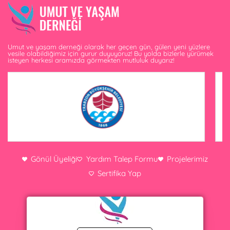
Umut ve yaşam derneği olarak her geçen gün, gülen yeni yüzlere
vesile olabildiğimiz için gurur duyuyoruz! Bu yolda bizlerle yürümek
isteyen herkesi aramızda görmekten mutluluk duyarız!
Gönül Üyeliği
Yardım Talep Formu
Projelerimiz
Sertifika Yap