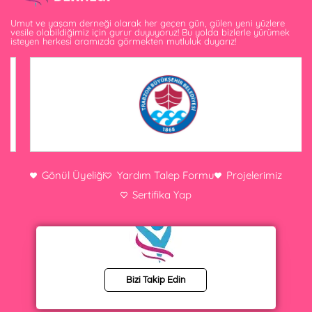
Umut ve yaşam derneği olarak her geçen gün, gülen yeni yüzlere
vesile olabildiğimiz için gurur duyuyoruz! Bu yolda bizlerle yürümek
isteyen herkesi aramızda görmekten mutluluk duyarız!
Gönül Üyeliği
Yardım Talep Formu
Projelerimiz
Sertifika Yap
Bizi Takip Edin